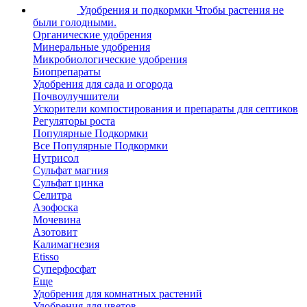
Удобрения и подкормки
Чтобы растения не
были голодными.
Органические удобрения
Минеральные удобрения
Микробиологические удобрения
Биопрепараты
Удобрения для сада и огорода
Почвоулучшители
Ускорители компостирования и препараты для септиков
Регуляторы роста
Популярные Подкормки
Все Популярные Подкормки
Нутрисол
Сульфат магния
Сульфат цинка
Селитра
Азофоска
Мочевина
Азотовит
Калимагнезия
Etisso
Суперфосфат
Еще
Удобрения для комнатных растений
Удобрения для цветов