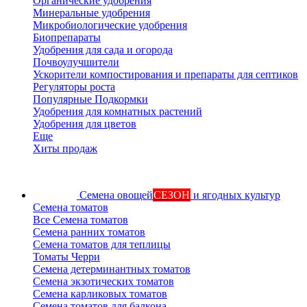
Органические удобрения
Минеральные удобрения
Микробиологические удобрения
Биопрепараты
Удобрения для сада и огорода
Почвоулучшители
Ускорители компостирования и препараты для септиков
Регуляторы роста
Популярные Подкормки
Удобрения для комнатных растений
Удобрения для цветов
Еще
Хиты продаж
Семена овощей
СЕЗОН
и ягодных культур
Семена томатов
Все Семена томатов
Семена ранних томатов
Семена томатов для теплицы
Томаты Черри
Семена детерминантных томатов
Семена экзотических томатов
Семена карликовых томатов
Семена томатов для балкона