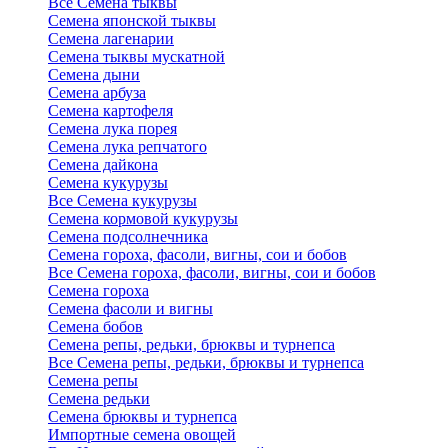
Все Семена тыквы
Семена японской тыквы
Семена лагенарии
Семена тыквы мускатной
Семена дыни
Семена арбуза
Семена картофеля
Семена лука порея
Семена лука репчатого
Семена дайкона
Семена кукурузы
Все Семена кукурузы
Семена кормовой кукурузы
Семена подсолнечника
Семена гороха, фасоли, вигны, сои и бобов
Все Семена гороха, фасоли, вигны, сои и бобов
Семена гороха
Семена фасоли и вигны
Семена бобов
Семена репы, редьки, брюквы и турнепса
Все Семена репы, редьки, брюквы и турнепса
Семена репы
Семена редьки
Семена брюквы и турнепса
Импортные семена овощей