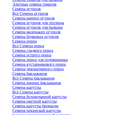
Элитные семена томатов
Семена огурцов
Все Семена огурцов
Семена ранних огурцов
Семена огурцов для теплицы
Семена огурцов для балкона
Семена маленьких огурцов
Семена бочковых огурцов
Семена перца
Все Семена перца
Семена сладкого перца
Семена острого перца
Семена перца для подоконника
Семена кустарникового перца
Семена декоративного перца
Семена баклажанов
Все Семена баклажанов
Семена ранних баклажанов
Семена капусты
Все Семена капусты
Семена белокочанной капусты
Семена цветной капусты
Семена капусты брокколи
Семена пекинской капусты