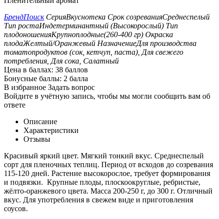
Пленительный аромат
Бренд
Поиск
Серия
Вкуснотека
Срок созревания
Среднеспелый
Тип роста
Индетерминантный (Высокорослый)
Тип
плодоношения
Крупноплодные(260-400 гр)
Окраска
плода
Желтый/Оранжевый
Назначение
Для производства
томатопродуктов (сок, кетчуп, паста), Для свежего
потребления, Для сока, Салатный
Цена в баллах:
38 баллов
Бонусные баллы:
2 балла
В избранное
Задать вопрос
Войдите в учётную запись, чтобы мы могли сообщить вам об
ответе
Описание
Характеристики
Отзывы
Красивый яркий цвет. Мягкий тонкий вкус. Среднеспелый
сорт для пленочных теплиц. Период от всходов до созревания
115-120 дней. Растение высокорослое, требует формирования
и подвязки. Крупные плоды, плоскоокруглые, ребристые,
жёлто-оранжевого цвета. Масса 200-250 г, до 300 г. Отличный
вкус. Для употребления в свежем виде и приготовления
соусов.