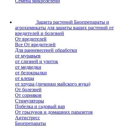
Семена микрозелени
Защита растений
Биопрепараты и
агрохимикаты для защиты ваших растений от
вредителей и болезней
От вредителей
Все От вредителей
Для ранневесеней обработки
от муравьев
от слизней и улиток
от медведки
от белокрылки
от клеща
от хруща (личинки майского жука)
От болезней
От сорняков
Стимуляторы
Побелка и садовый вар
От грызунов и домашних паразитов
Антистресс
Биопрепараты