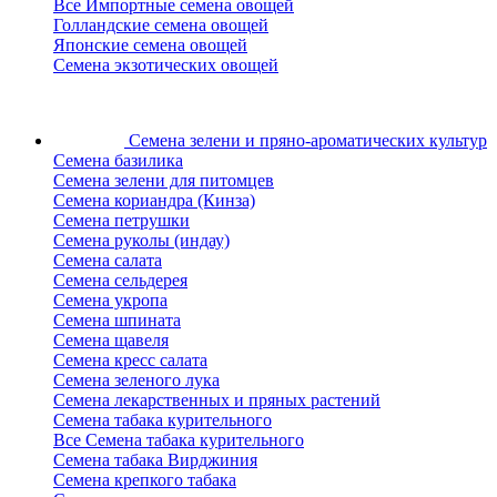
Все Импортные семена овощей
Голландские семена овощей
Японские семена овощей
Семена экзотических овощей
Семена зелени
и пряно-ароматических культур
Семена базилика
Семена зелени для питомцев
Семена кориандра (Кинза)
Семена петрушки
Семена руколы (индау)
Семена салата
Семена сельдерея
Семена укропа
Семена шпината
Семена щавеля
Семена кресс салата
Семена зеленого лука
Семена лекарственных и пряных растений
Семена табака курительного
Все Семена табака курительного
Семена табака Вирджиния
Семена крепкого табака