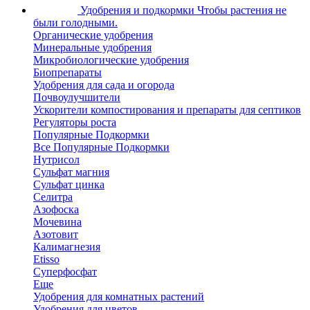
Удобрения и подкормки
Чтобы растения не
были голодными.
Органические удобрения
Минеральные удобрения
Микробиологические удобрения
Биопрепараты
Удобрения для сада и огорода
Почвоулучшители
Ускорители компостирования и препараты для септиков
Регуляторы роста
Популярные Подкормки
Все Популярные Подкормки
Нутрисол
Сульфат магния
Сульфат цинка
Селитра
Азофоска
Мочевина
Азотовит
Калимагнезия
Etisso
Суперфосфат
Еще
Удобрения для комнатных растений
Удобрения для цветов