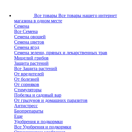
Все товары
Все товары нашего интернет
магазина в одном месте
Семена
Все Семена
Семена овощей
Семена цветов
Семена ягод
Семена зелени, пряных и лекарственных трав
Мицелий грибов
Защита растений
Все Защита растений
От вредителей
От болезней
От сорняков
Стимуляторы
Побелка и садовый вар
От грызунов и домашних паразитов
Антистресс
Биопрепараты
Еще
Удобрения и подкормки
Все Удобрения и подкормки