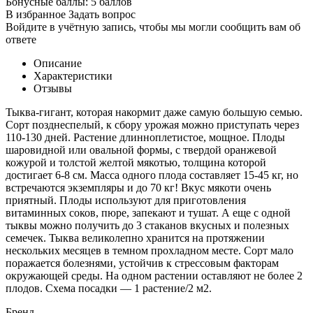
Бонусные баллы:
5 баллов
В избранное
Задать вопрос
Войдите в учётную запись, чтобы мы могли сообщить вам об
ответе
Описание
Характеристики
Отзывы
Тыква-гигант, которая накормит даже самую большую семью.
Сорт позднеспелый, к сбору урожая можно приступать через
110-130 дней. Растение длинноплетистое, мощное. Плоды
шаровидной или овальной формы, с твердой оранжевой
кожурой и толстой желтой мякотью, толщина которой
достигает 6-8 см. Масса одного плода составляет 15-45 кг, но
встречаются экземпляры и до 70 кг! Вкус мякоти очень
приятный. Плоды используют для приготовления
витаминных соков, пюре, запекают и тушат. А еще с одной
тыквы можно получить до 3 стаканов вкусных и полезных
семечек. Тыква великолепно хранится на протяжении
нескольких месяцев в темном прохладном месте. Сорт мало
поражается болезнями, устойчив к стрессовым факторам
окружающей среды. На одном растении оставляют не более 2
плодов. Схема посадки — 1 растение/2 м2.
Бренд