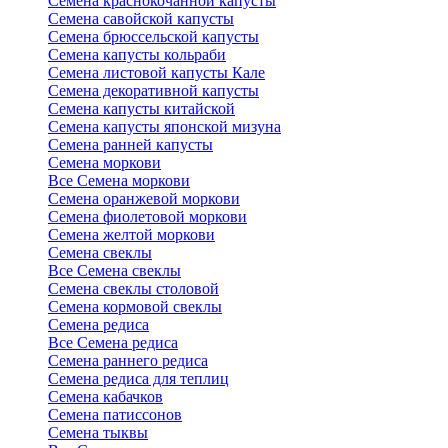
Семена краснокочанной капусты
Семена савойской капусты
Семена брюссельской капусты
Семена капусты кольраби
Семена листовой капусты Кале
Семена декоративной капусты
Семена капусты китайской
Семена капусты японской мизуна
Семена ранней капусты
Семена моркови
Все Семена моркови
Семена оранжевой моркови
Семена фиолетовой моркови
Семена желтой моркови
Семена свеклы
Все Семена свеклы
Семена свеклы столовой
Семена кормовой свеклы
Семена редиса
Все Семена редиса
Семена раннего редиса
Семена редиса для теплиц
Семена кабачков
Семена патиссонов
Семена тыквы