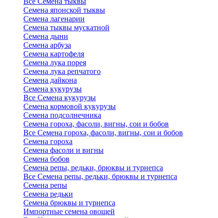
Все Семена тыквы
Семена японской тыквы
Семена лагенарии
Семена тыквы мускатной
Семена дыни
Семена арбуза
Семена картофеля
Семена лука порея
Семена лука репчатого
Семена дайкона
Семена кукурузы
Все Семена кукурузы
Семена кормовой кукурузы
Семена подсолнечника
Семена гороха, фасоли, вигны, сои и бобов
Все Семена гороха, фасоли, вигны, сои и бобов
Семена гороха
Семена фасоли и вигны
Семена бобов
Семена репы, редьки, брюквы и турнепса
Все Семена репы, редьки, брюквы и турнепса
Семена репы
Семена редьки
Семена брюквы и турнепса
Импортные семена овощей