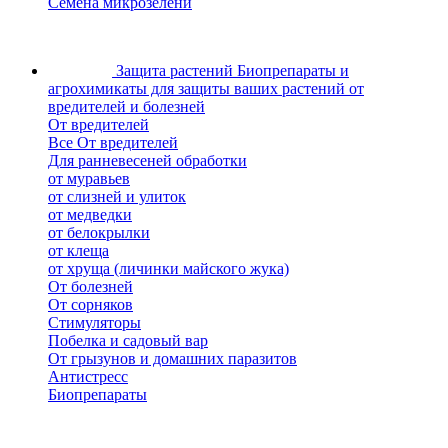
Семена микрозелени
Защита растений
Биопрепараты и
агрохимикаты для защиты ваших растений от
вредителей и болезней
От вредителей
Все От вредителей
Для ранневесеней обработки
от муравьев
от слизней и улиток
от медведки
от белокрылки
от клеща
от хруща (личинки майского жука)
От болезней
От сорняков
Стимуляторы
Побелка и садовый вар
От грызунов и домашних паразитов
Антистресс
Биопрепараты