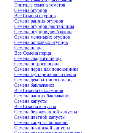
Элитные семена томатов
Семена огурцов
Все Семена огурцов
Семена ранних огурцов
Семена огурцов для теплицы
Семена огурцов для балкона
Семена маленьких огурцов
Семена бочковых огурцов
Семена перца
Все Семена перца
Семена сладкого перца
Семена острого перца
Семена перца для подоконника
Семена кустарникового перца
Семена декоративного перца
Семена баклажанов
Все Семена баклажанов
Семена ранних баклажанов
Семена капусты
Все Семена капусты
Семена белокочанной капусты
Семена цветной капусты
Семена капусты брокколи
Семена пекинской капусты