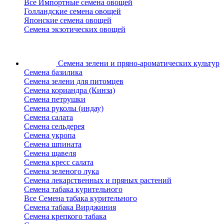
Все Импортные семена овощей
Голландские семена овощей
Японские семена овощей
Семена экзотических овощей
Семена зелени
и пряно-ароматических культур
Семена базилика
Семена зелени для питомцев
Семена кориандра (Кинза)
Семена петрушки
Семена руколы (индау)
Семена салата
Семена сельдерея
Семена укропа
Семена шпината
Семена щавеля
Семена кресс салата
Семена зеленого лука
Семена лекарственных и пряных растений
Семена табака курительного
Все Семена табака курительного
Семена табака Вирджиния
Семена крепкого табака