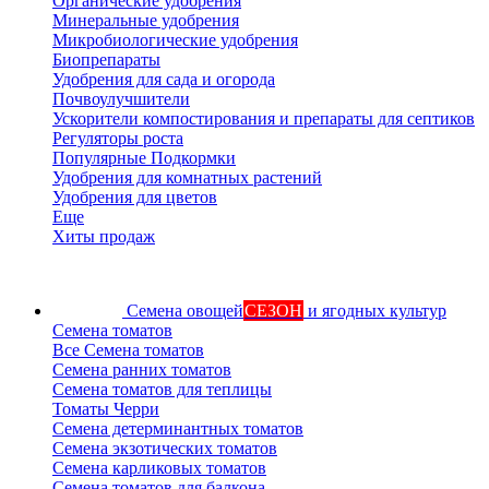
Органические удобрения
Минеральные удобрения
Микробиологические удобрения
Биопрепараты
Удобрения для сада и огорода
Почвоулучшители
Ускорители компостирования и препараты для септиков
Регуляторы роста
Популярные Подкормки
Удобрения для комнатных растений
Удобрения для цветов
Еще
Хиты продаж
Семена овощей
СЕЗОН
и ягодных культур
Семена томатов
Все Семена томатов
Семена ранних томатов
Семена томатов для теплицы
Томаты Черри
Семена детерминантных томатов
Семена экзотических томатов
Семена карликовых томатов
Семена томатов для балкона