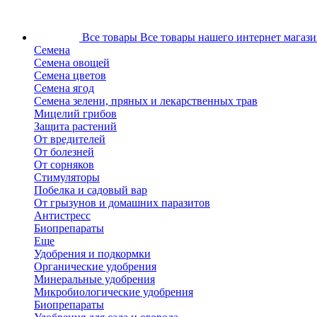
Все товары
Все товары нашего интернет магази
Семена
Семена овощей
Семена цветов
Семена ягод
Семена зелени, пряных и лекарственных трав
Мицелий грибов
Защита растений
От вредителей
От болезней
От сорняков
Стимуляторы
Побелка и садовый вар
От грызунов и домашних паразитов
Антистресс
Биопрепараты
Еще
Удобрения и подкормки
Органические удобрения
Минеральные удобрения
Микробиологические удобрения
Биопрепараты