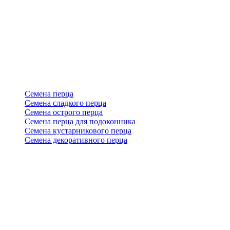
Семена перца
Семена сладкого перца
Семена острого перца
Семена перца для подоконника
Семена кустарникового перца
Семена декоративного перца