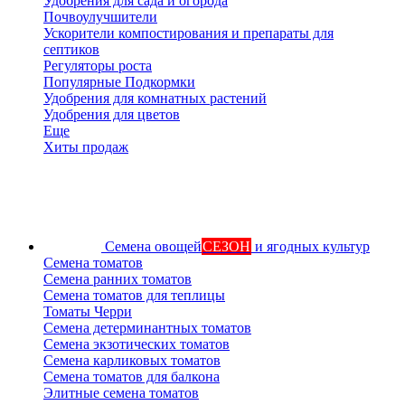
Удобрения для сада и огорода
Почвоулучшители
Ускорители компостирования и препараты для
септиков
Регуляторы роста
Популярные Подкормки
Удобрения для комнатных растений
Удобрения для цветов
Еще
Хиты продаж
Семена овощей
СЕЗОН
и ягодных культур
Семена томатов
Семена ранних томатов
Семена томатов для теплицы
Томаты Черри
Семена детерминантных томатов
Семена экзотических томатов
Семена карликовых томатов
Семена томатов для балкона
Элитные семена томатов