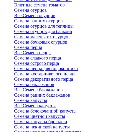
Элитные семена томатов
Семена огурцов
Все Семена огурцов
Семена ранних огурцов
Семена огурцов для теплицы
Семена огурцов для балкона
Семена маленьких огурцов
Семена бочковых огурцов
Семена перца
Все Семена перца
Семена сладкого перца
Семена острого перца
Семена перца для подоконника
Семена кустарникового перца
Семена декоративного перца
Семена баклажанов
Все Семена баклажанов
Семена ранних баклажанов
Семена капусты
Все Семена капусты
Семена белокочанной капусты
Семена цветной капусты
Семена капусты брокколи
Семена пекинской капусты