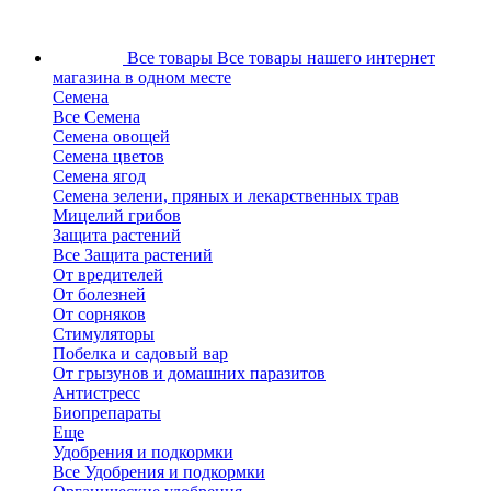
Все товары
Все товары нашего интернет
магазина в одном месте
Семена
Все Семена
Семена овощей
Семена цветов
Семена ягод
Семена зелени, пряных и лекарственных трав
Мицелий грибов
Защита растений
Все Защита растений
От вредителей
От болезней
От сорняков
Стимуляторы
Побелка и садовый вар
От грызунов и домашних паразитов
Антистресс
Биопрепараты
Еще
Удобрения и подкормки
Все Удобрения и подкормки