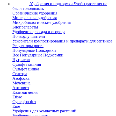
Удобрения и подкормки
Чтобы растения не
были голодными.
Органические удобрения
Минеральные удобрения
Микробиологические удобрения
Биопрепараты
Удобрения для сада и огорода
Почвоулучшители
Ускорители компостирования и препараты для септиков
Регуляторы роста
Популярные Подкормки
Все Популярные Подкормки
Нутрисол
Сульфат магния
Сульфат цинка
Селитра
Азофоска
Мочевина
Азотовит
Калимагнезия
Etisso
Суперфосфат
Еще
Удобрения для комнатных растений
Удобрения для цветов