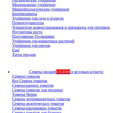
Органические удобрения
Минеральные удобрения
Микробиологические удобрения
Биопрепараты
Удобрения для сада и огорода
Почвоулучшители
Ускорители компостирования и препараты для септиков
Регуляторы роста
Популярные Подкормки
Удобрения для комнатных растений
Удобрения для цветов
Еще
Хиты продаж
Семена овощей
СЕЗОН
и ягодных культур
Семена томатов
Все Семена томатов
Семена ранних томатов
Семена томатов для теплицы
Томаты Черри
Семена детерминантных томатов
Семена экзотических томатов
Семена карликовых томатов
Семена томатов для балкона