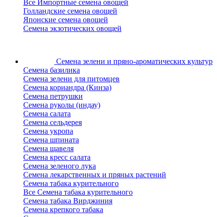
Все Импортные семена овощей
Голландские семена овощей
Японские семена овощей
Семена экзотических овощей
Семена зелени
и пряно-ароматических культур
Семена базилика
Семена зелени для питомцев
Семена кориандра (Кинза)
Семена петрушки
Семена руколы (индау)
Семена салата
Семена сельдерея
Семена укропа
Семена шпината
Семена щавеля
Семена кресс салата
Семена зеленого лука
Семена лекарственных и пряных растений
Семена табака курительного
Все Семена табака курительного
Семена табака Вирджиния
Семена крепкого табака