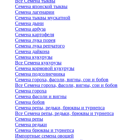
Все Семена тыквы
Семена японской тыквы
Семена лагенарии
Семена тыквы мускатной
Семена дыни
Семена арбуза
Семена картофеля
Семена лука порея
Семена лука репчатого
Семена дайкона
Семена кукурузы
Все Семена кукурузы
Семена кормовой кукурузы
Семена подсолнечника
Семена гороха, фасоли, вигны, сои и бобов
Все Семена гороха, фасоли, вигны, сои и бобов
Семена гороха
Семена фасоли и вигны
Семена бобов
Семена репы, редьки, брюквы и турнепса
Все Семена репы, редьки, брюквы и турнепса
Семена репы
Семена редьки
Семена брюквы и турнепса
Импортные семена овощей