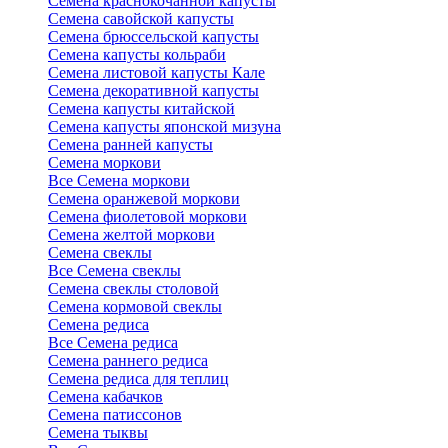
Семена краснокочанной капусты
Семена савойской капусты
Семена брюссельской капусты
Семена капусты кольраби
Семена листовой капусты Кале
Семена декоративной капусты
Семена капусты китайской
Семена капусты японской мизуна
Семена ранней капусты
Семена моркови
Все Семена моркови
Семена оранжевой моркови
Семена фиолетовой моркови
Семена желтой моркови
Семена свеклы
Все Семена свеклы
Семена свеклы столовой
Семена кормовой свеклы
Семена редиса
Все Семена редиса
Семена раннего редиса
Семена редиса для теплиц
Семена кабачков
Семена патиссонов
Семена тыквы