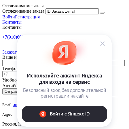
Отслеживание заказа
Отслеживание заказа
Войти
Регистрация
Контакты
Контакты
+7(910)601-10-10
Пн-Пт: 9:00-18:00
Заказать обратный звонок
Ваше имя
Телефон
Удобное время
-
Антибот
Отправить
onsad@onsad.ru
Email
Адрес
Россия, Калуга,