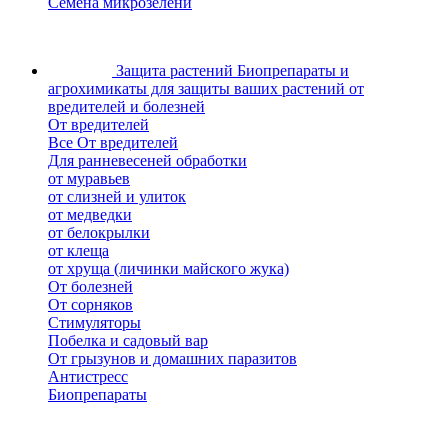
Семена микрозелени
Защита растений
Биопрепараты и
агрохимикаты для защиты ваших растений от
вредителей и болезней
От вредителей
Все От вредителей
Для ранневесеней обработки
от муравьев
от слизней и улиток
от медведки
от белокрылки
от клеща
от хруща (личинки майского жука)
От болезней
От сорняков
Стимуляторы
Побелка и садовый вар
От грызунов и домашних паразитов
Антистресс
Биопрепараты