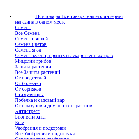
Все товары
Все товары нашего интернет
магазина в одном месте
Семена
Все Семена
Семена овощей
Семена цветов
Семена ягод
Семена зелени, пряных и лекарственных трав
Мицелий грибов
Защита растений
Все Защита растений
От вредителей
От болезней
От сорняков
Стимуляторы
Побелка и садовый вар
От грызунов и домашних паразитов
Антистресс
Биопрепараты
Еще
Удобрения и подкормки
Все Удобрения и подкормки