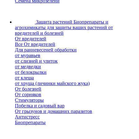
Семена микрозелени
Защита растений
Биопрепараты и
агрохимикаты для защиты ваших растений от
вредителей и болезней
От вредителей
Все От вредителей
Для ранневесеней обработки
от муравьев
от слизней и улиток
от медведки
от белокрылки
от клеща
от хруща (личинки майского жука)
От болезней
От сорняков
Стимуляторы
Побелка и садовый вар
От грызунов и домашних паразитов
Антистресс
Биопрепараты