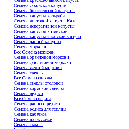
Семена краснокочанной капусты
Семена савойской капусты
Семена брюссельской капусты
Семена капусты кольраби
Семена листовой капусты Кале
Семена декоративной капусты
Семена капусты китайской
Семена капусты японской мизуна
Семена ранней капусты
Семена моркови
Все Семена моркови
Семена оранжевой моркови
Семена фиолетовой моркови
Семена желтой моркови
Семена свеклы
Все Семена свеклы
Семена свеклы столовой
Семена кормовой свеклы
Семена редиса
Все Семена редиса
Семена раннего редиса
Семена редиса для теплиц
Семена кабачков
Семена патиссонов
Семена тыквы