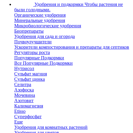
Удобрения и подкормки
Чтобы растения не
были голодными.
Органические удобрения
Минеральные удобрения
Микробиологические удобрения
Биопрепараты
Удобрения для сада и огорода
Почвоулучшители
Ускорители компостирования и препараты для септиков
Регуляторы роста
Популярные Подкормки
Все Популярные Подкормки
Нутрисол
Сульфат магния
Сульфат цинка
Селитра
Азофоска
Мочевина
Азотовит
Калимагнезия
Etisso
Суперфосфат
Еще
Удобрения для комнатных растений
Удобрения для цветов