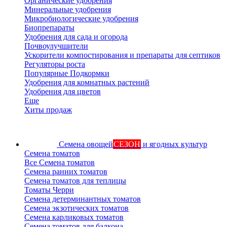
Органические удобрения
Минеральные удобрения
Микробиологические удобрения
Биопрепараты
Удобрения для сада и огорода
Почвоулучшители
Ускорители компостирования и препараты для септиков
Регуляторы роста
Популярные Подкормки
Удобрения для комнатных растений
Удобрения для цветов
Еще
Хиты продаж
Семена овощей
СЕЗОН
и ягодных культур
Семена томатов
Все Семена томатов
Семена ранних томатов
Семена томатов для теплицы
Томаты Черри
Семена детерминантных томатов
Семена экзотических томатов
Семена карликовых томатов
Семена томатов для балкона