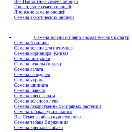
Все Импортные семена овощей
Голландские семена овощей
Японские семена овощей
Семена экзотических овощей
Семена зелени
и пряно-ароматических культур
Семена базилика
Семена зелени для питомцев
Семена кориандра (Кинза)
Семена петрушки
Семена руколы (индау)
Семена салата
Семена сельдерея
Семена укропа
Семена шпината
Семена щавеля
Семена кресс салата
Семена зеленого лука
Семена лекарственных и пряных растений
Семена табака курительного
Все Семена табака курительного
Семена табака Вирджиния
Семена крепкого табака