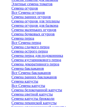
Элитные семена томатов
Семена огурцов
Все Семена огурцов
Семена ранних огурцов
Семена огурцов для теплицы
Семена огурцов для балкона
Семена маленьких огурцов
Семена бочковых огурцов
Семена перца
Все Семена перца
Семена сладкого перца
Семена острого перца
Семена перца для подоконника
Семена кустарникового перца
Семена декоративного перца
Семена баклажанов
Все Семена баклажанов
Семена ранних баклажанов
Семена капусты
Все Семена капусты
Семена белокочанной капусты
Семена цветной капусты
Семена капусты брокколи
Семена пекинской капусты