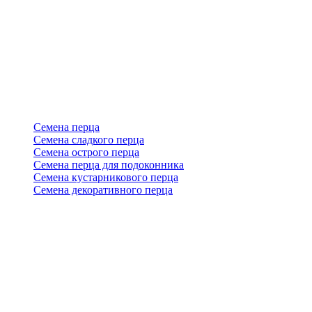
Семена перца
Семена сладкого перца
Семена острого перца
Семена перца для подоконника
Семена кустарникового перца
Семена декоративного перца