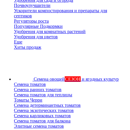
Удобрения для сада и огорода
Почвоулучшители
Ускорители компостирования и препараты для
септиков
Регуляторы роста
Популярные Подкормки
Удобрения для комнатных растений
Удобрения для цветов
Еще
Хиты продаж
Семена овощей
СЕЗОН
и ягодных культур
Семена томатов
Семена ранних томатов
Семена томатов для теплицы
Томаты Черри
Семена детерминантных томатов
Семена экзотических томатов
Семена карликовых томатов
Семена томатов для балкона
Элитные семена томатов