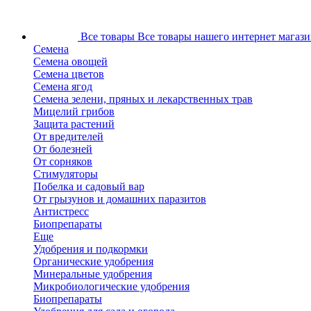
Все товары
Все товары нашего интернет магази
Семена
Семена овощей
Семена цветов
Семена ягод
Семена зелени, пряных и лекарственных трав
Мицелий грибов
Защита растений
От вредителей
От болезней
От сорняков
Стимуляторы
Побелка и садовый вар
От грызунов и домашних паразитов
Антистресс
Биопрепараты
Еще
Удобрения и подкормки
Органические удобрения
Минеральные удобрения
Микробиологические удобрения
Биопрепараты