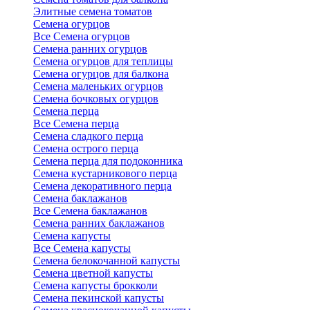
Элитные семена томатов
Семена огурцов
Все Семена огурцов
Семена ранних огурцов
Семена огурцов для теплицы
Семена огурцов для балкона
Семена маленьких огурцов
Семена бочковых огурцов
Семена перца
Все Семена перца
Семена сладкого перца
Семена острого перца
Семена перца для подоконника
Семена кустарникового перца
Семена декоративного перца
Семена баклажанов
Все Семена баклажанов
Семена ранних баклажанов
Семена капусты
Все Семена капусты
Семена белокочанной капусты
Семена цветной капусты
Семена капусты брокколи
Семена пекинской капусты