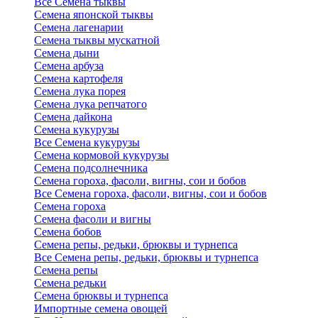
Все Семена тыквы
Семена японской тыквы
Семена лагенарии
Семена тыквы мускатной
Семена дыни
Семена арбуза
Семена картофеля
Семена лука порея
Семена лука репчатого
Семена дайкона
Семена кукурузы
Все Семена кукурузы
Семена кормовой кукурузы
Семена подсолнечника
Семена гороха, фасоли, вигны, сои и бобов
Все Семена гороха, фасоли, вигны, сои и бобов
Семена гороха
Семена фасоли и вигны
Семена бобов
Семена репы, редьки, брюквы и турнепса
Все Семена репы, редьки, брюквы и турнепса
Семена репы
Семена редьки
Семена брюквы и турнепса
Импортные семена овощей