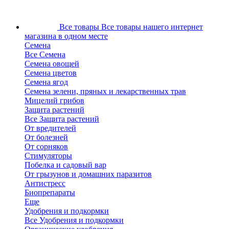
Все товары
Все товары нашего интернет
магазина в одном месте
Семена
Все Семена
Семена овощей
Семена цветов
Семена ягод
Семена зелени, пряных и лекарственных трав
Мицелий грибов
Защита растений
Все Защита растений
От вредителей
От болезней
От сорняков
Стимуляторы
Побелка и садовый вар
От грызунов и домашних паразитов
Антистресс
Биопрепараты
Еще
Удобрения и подкормки
Все Удобрения и подкормки