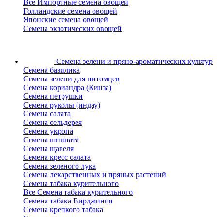
Все Импортные семена овощей
Голландские семена овощей
Японские семена овощей
Семена экзотических овощей
Семена зелени
и пряно-ароматических культур
Семена базилика
Семена зелени для питомцев
Семена кориандра (Кинза)
Семена петрушки
Семена руколы (индау)
Семена салата
Семена сельдерея
Семена укропа
Семена шпината
Семена щавеля
Семена кресс салата
Семена зеленого лука
Семена лекарственных и пряных растений
Семена табака курительного
Все Семена табака курительного
Семена табака Вирджиния
Семена крепкого табака