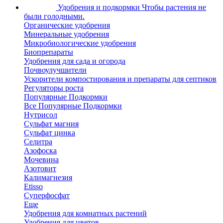
Удобрения и подкормки
Чтобы растения не
были голодными.
Органические удобрения
Минеральные удобрения
Микробиологические удобрения
Биопрепараты
Удобрения для сада и огорода
Почвоулучшители
Ускорители компостирования и препараты для септиков
Регуляторы роста
Популярные Подкормки
Все Популярные Подкормки
Нутрисол
Сульфат магния
Сульфат цинка
Селитра
Азофоска
Мочевина
Азотовит
Калимагнезия
Etisso
Суперфосфат
Еще
Удобрения для комнатных растений
Удобрения для цветов