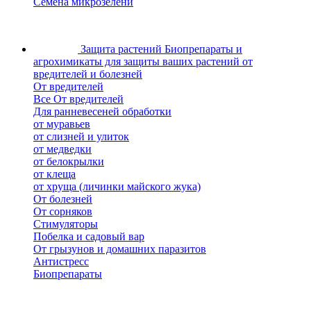
Семена микрозелени
Защита растений
Биопрепараты и
агрохимикаты для защиты ваших растений от
вредителей и болезней
От вредителей
Все От вредителей
Для ранневесеней обработки
от муравьев
от слизней и улиток
от медведки
от белокрылки
от клеща
от хруща (личинки майского жука)
От болезней
От сорняков
Стимуляторы
Побелка и садовый вар
От грызунов и домашних паразитов
Антистресс
Биопрепараты