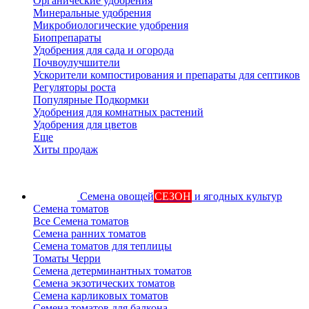
Органические удобрения
Минеральные удобрения
Микробиологические удобрения
Биопрепараты
Удобрения для сада и огорода
Почвоулучшители
Ускорители компостирования и препараты для септиков
Регуляторы роста
Популярные Подкормки
Удобрения для комнатных растений
Удобрения для цветов
Еще
Хиты продаж
Семена овощей
СЕЗОН
и ягодных культур
Семена томатов
Все Семена томатов
Семена ранних томатов
Семена томатов для теплицы
Томаты Черри
Семена детерминантных томатов
Семена экзотических томатов
Семена карликовых томатов
Семена томатов для балкона