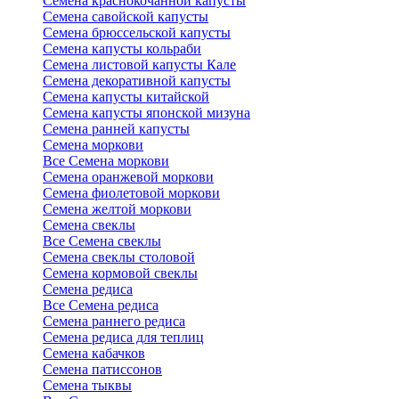
Семена краснокочанной капусты
Семена савойской капусты
Семена брюссельской капусты
Семена капусты кольраби
Семена листовой капусты Кале
Семена декоративной капусты
Семена капусты китайской
Семена капусты японской мизуна
Семена ранней капусты
Семена моркови
Все Семена моркови
Семена оранжевой моркови
Семена фиолетовой моркови
Семена желтой моркови
Семена свеклы
Все Семена свеклы
Семена свеклы столовой
Семена кормовой свеклы
Семена редиса
Все Семена редиса
Семена раннего редиса
Семена редиса для теплиц
Семена кабачков
Семена патиссонов
Семена тыквы