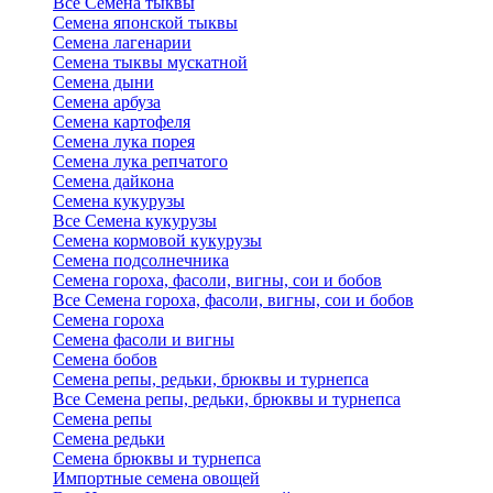
Все Семена тыквы
Семена японской тыквы
Семена лагенарии
Семена тыквы мускатной
Семена дыни
Семена арбуза
Семена картофеля
Семена лука порея
Семена лука репчатого
Семена дайкона
Семена кукурузы
Все Семена кукурузы
Семена кормовой кукурузы
Семена подсолнечника
Семена гороха, фасоли, вигны, сои и бобов
Все Семена гороха, фасоли, вигны, сои и бобов
Семена гороха
Семена фасоли и вигны
Семена бобов
Семена репы, редьки, брюквы и турнепса
Все Семена репы, редьки, брюквы и турнепса
Семена репы
Семена редьки
Семена брюквы и турнепса
Импортные семена овощей