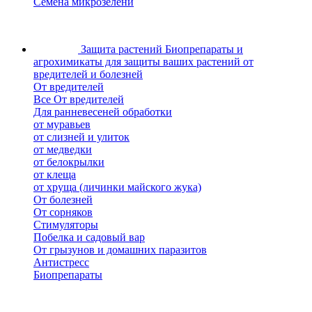
Семена микрозелени
Защита растений
Биопрепараты и
агрохимикаты для защиты ваших растений от
вредителей и болезней
От вредителей
Все От вредителей
Для ранневесеней обработки
от муравьев
от слизней и улиток
от медведки
от белокрылки
от клеща
от хруща (личинки майского жука)
От болезней
От сорняков
Стимуляторы
Побелка и садовый вар
От грызунов и домашних паразитов
Антистресс
Биопрепараты