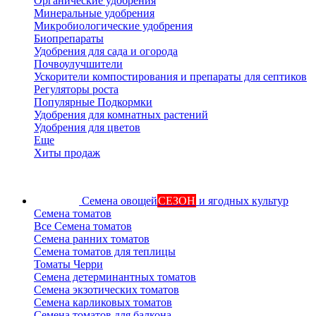
Органические удобрения
Минеральные удобрения
Микробиологические удобрения
Биопрепараты
Удобрения для сада и огорода
Почвоулучшители
Ускорители компостирования и препараты для септиков
Регуляторы роста
Популярные Подкормки
Удобрения для комнатных растений
Удобрения для цветов
Еще
Хиты продаж
Семена овощей
СЕЗОН
и ягодных культур
Семена томатов
Все Семена томатов
Семена ранних томатов
Семена томатов для теплицы
Томаты Черри
Семена детерминантных томатов
Семена экзотических томатов
Семена карликовых томатов
Семена томатов для балкона