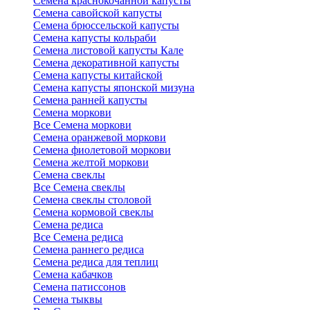
Семена краснокочанной капусты
Семена савойской капусты
Семена брюссельской капусты
Семена капусты кольраби
Семена листовой капусты Кале
Семена декоративной капусты
Семена капусты китайской
Семена капусты японской мизуна
Семена ранней капусты
Семена моркови
Все Семена моркови
Семена оранжевой моркови
Семена фиолетовой моркови
Семена желтой моркови
Семена свеклы
Все Семена свеклы
Семена свеклы столовой
Семена кормовой свеклы
Семена редиса
Все Семена редиса
Семена раннего редиса
Семена редиса для теплиц
Семена кабачков
Семена патиссонов
Семена тыквы