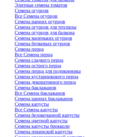
Элитные семена томатов
Семена огурцов
Все Семена огурцов
Семена ранних огурцов
Семена огурцов для теплицы
Семена огурцов для балкона
Семена маленьких огурцов
Семена бочковых огурцов
Семена перца
Все Семена перца
Семена сладкого перца
Семена острого перца
Семена перца для подоконника
Семена кустарникового перца
Семена декоративного перца
Семена баклажанов
Все Семена баклажанов
Семена ранних баклажанов
Семена капусты
Все Семена капусты
Семена белокочанной капусты
Семена цветной капусты
Семена капусты брокколи
Семена пекинской капусты