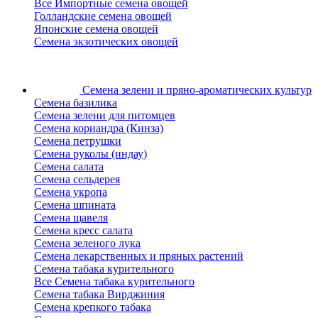
Все Импортные семена овощей
Голландские семена овощей
Японские семена овощей
Семена экзотических овощей
Семена зелени
и пряно-ароматических культур
Семена базилика
Семена зелени для питомцев
Семена кориандра (Кинза)
Семена петрушки
Семена руколы (индау)
Семена салата
Семена сельдерея
Семена укропа
Семена шпината
Семена щавеля
Семена кресс салата
Семена зеленого лука
Семена лекарственных и пряных растений
Семена табака курительного
Все Семена табака курительного
Семена табака Вирджиния
Семена крепкого табака