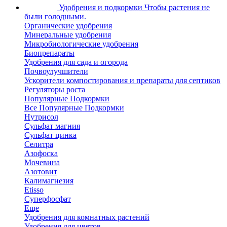
Удобрения и подкормки
Чтобы растения не
были голодными.
Органические удобрения
Минеральные удобрения
Микробиологические удобрения
Биопрепараты
Удобрения для сада и огорода
Почвоулучшители
Ускорители компостирования и препараты для септиков
Регуляторы роста
Популярные Подкормки
Все Популярные Подкормки
Нутрисол
Сульфат магния
Сульфат цинка
Селитра
Азофоска
Мочевина
Азотовит
Калимагнезия
Etisso
Суперфосфат
Еще
Удобрения для комнатных растений
Удобрения для цветов