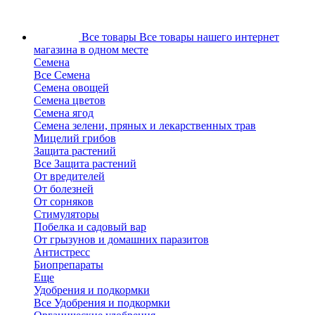
Все товары
Все товары нашего интернет
магазина в одном месте
Семена
Все Семена
Семена овощей
Семена цветов
Семена ягод
Семена зелени, пряных и лекарственных трав
Мицелий грибов
Защита растений
Все Защита растений
От вредителей
От болезней
От сорняков
Стимуляторы
Побелка и садовый вар
От грызунов и домашних паразитов
Антистресс
Биопрепараты
Еще
Удобрения и подкормки
Все Удобрения и подкормки