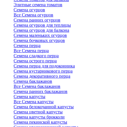
Элитные семена томатов
Семена огурцов
Все Семена огурцов
Семена ранних огурцов
Семена огурцов для теплицы
Семена огурцов для балкона
Семена маленьких огурцов
Семена бочковых огурцов
Семена перца
Все Семена перца
Семена сладкого перца
Семена острого перца
Семена перца для подоконника
Семена кустарникового перца
Семена декоративного перца
Семена баклажанов
Все Семена баклажанов
Семена ранних баклажанов
Семена капусты
Все Семена капусты
Семена белокочанной капусты
Семена цветной капусты
Семена капусты брокколи
Семена пекинской капусты