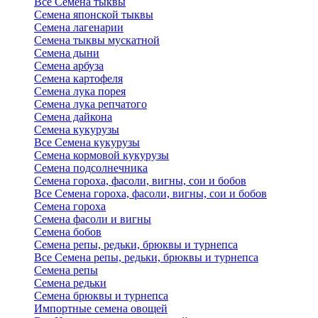
Все Семена тыквы
Семена японской тыквы
Семена лагенарии
Семена тыквы мускатной
Семена дыни
Семена арбуза
Семена картофеля
Семена лука порея
Семена лука репчатого
Семена дайкона
Семена кукурузы
Все Семена кукурузы
Семена кормовой кукурузы
Семена подсолнечника
Семена гороха, фасоли, вигны, сои и бобов
Все Семена гороха, фасоли, вигны, сои и бобов
Семена гороха
Семена фасоли и вигны
Семена бобов
Семена репы, редьки, брюквы и турнепса
Все Семена репы, редьки, брюквы и турнепса
Семена репы
Семена редьки
Семена брюквы и турнепса
Импортные семена овощей