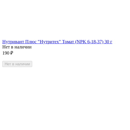
Нутривант Плюс "Нутритех" Томат (NPK 6-18-37) 30 г
Нет в наличии
190
₽
Нет в наличии