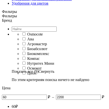
Удобрения для цветов
Фильтры
Фильтры
Бренд
Osmocote
Ава
Агромастер
Биоабсолют
Биокомплекс
Компас
Нутритех Мини
Осмокот
Показать все (9)
Свернуть
Цион
По этим критериям поиска ничего не найдено
Цена
₽
–
₽
60
₽