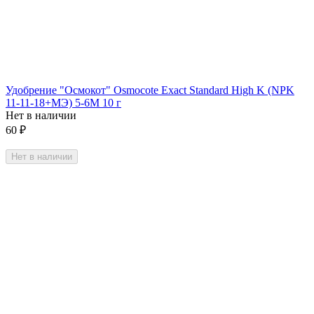
Удобрение "Осмокот" Osmocote Exact Standard High K (NPK
11-11-18+МЭ) 5-6М 10 г
Нет в наличии
60
₽
Нет в наличии