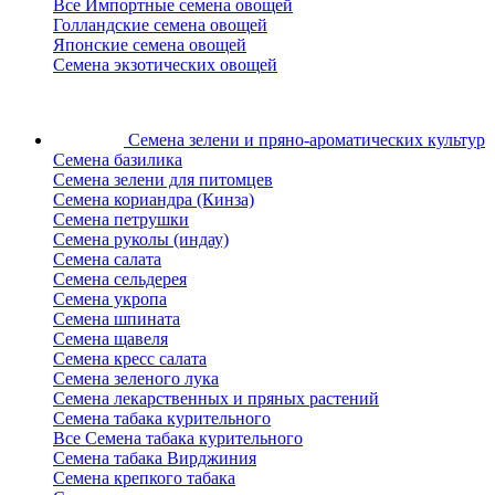
Все Импортные семена овощей
Голландские семена овощей
Японские семена овощей
Семена экзотических овощей
Семена зелени
и пряно-ароматических культур
Семена базилика
Семена зелени для питомцев
Семена кориандра (Кинза)
Семена петрушки
Семена руколы (индау)
Семена салата
Семена сельдерея
Семена укропа
Семена шпината
Семена щавеля
Семена кресс салата
Семена зеленого лука
Семена лекарственных и пряных растений
Семена табака курительного
Все Семена табака курительного
Семена табака Вирджиния
Семена крепкого табака