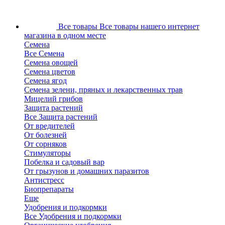
Все товары
Все товары нашего интернет
магазина в одном месте
Семена
Все Семена
Семена овощей
Семена цветов
Семена ягод
Семена зелени, пряных и лекарственных трав
Мицелий грибов
Защита растений
Все Защита растений
От вредителей
От болезней
От сорняков
Стимуляторы
Побелка и садовый вар
От грызунов и домашних паразитов
Антистресс
Биопрепараты
Еще
Удобрения и подкормки
Все Удобрения и подкормки