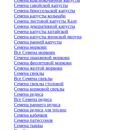
Семена краснокочанной капусты
Семена савойской капусты
Семена брюссельской капусты
Семена капусты кольраби
Семена листовой капусты Кале
Семена декоративной капусты
Семена капусты китайской
Семена капусты японской мизуна
Семена ранней капусты
Семена моркови
Все Семена моркови
Семена оранжевой моркови
Семена фиолетовой моркови
Семена желтой моркови
Семена свеклы
Все Семена свеклы
Семена свеклы столовой
Семена кормовой свеклы
Семена редиса
Все Семена редиса
Семена раннего редиса
Семена редиса для теплиц
Семена кабачков
Семена патиссонов
Семена тыквы