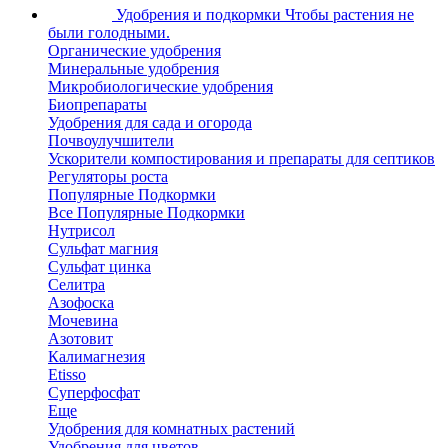
Удобрения и подкормки
Чтобы растения не
были голодными.
Органические удобрения
Минеральные удобрения
Микробиологические удобрения
Биопрепараты
Удобрения для сада и огорода
Почвоулучшители
Ускорители компостирования и препараты для септиков
Регуляторы роста
Популярные Подкормки
Все Популярные Подкормки
Нутрисол
Сульфат магния
Сульфат цинка
Селитра
Азофоска
Мочевина
Азотовит
Калимагнезия
Etisso
Суперфосфат
Еще
Удобрения для комнатных растений
Удобрения для цветов