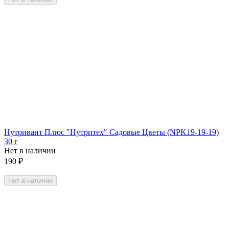
Нутривант Плюс "Нутритех" Садовые Цветы (NPK19-19-19)
30 г
Нет в наличии
190
₽
Нет в наличии