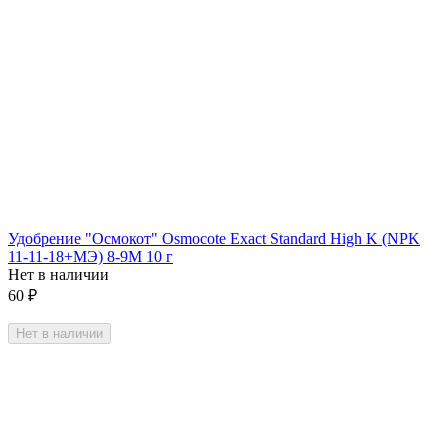
Удобрение "Осмокот" Osmocote Exact Standard High K (NPK
11-11-18+МЭ) 8-9М 10 г
Нет в наличии
60
₽
Нет в наличии