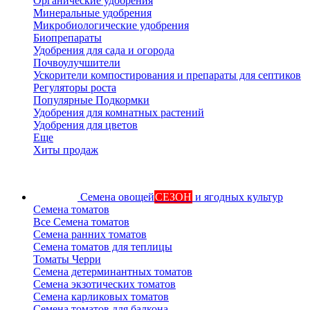
Органические удобрения
Минеральные удобрения
Микробиологические удобрения
Биопрепараты
Удобрения для сада и огорода
Почвоулучшители
Ускорители компостирования и препараты для септиков
Регуляторы роста
Популярные Подкормки
Удобрения для комнатных растений
Удобрения для цветов
Еще
Хиты продаж
Семена овощей
СЕЗОН
и ягодных культур
Семена томатов
Все Семена томатов
Семена ранних томатов
Семена томатов для теплицы
Томаты Черри
Семена детерминантных томатов
Семена экзотических томатов
Семена карликовых томатов
Семена томатов для балкона