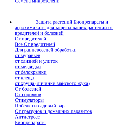
Семена микрозелени
Защита растений
Биопрепараты и
агрохимикаты для защиты ваших растений от
вредителей и болезней
От вредителей
Все От вредителей
Для ранневесеней обработки
от муравьев
от слизней и улиток
от медведки
от белокрылки
от клеща
от хруща (личинки майского жука)
От болезней
От сорняков
Стимуляторы
Побелка и садовый вар
От грызунов и домашних паразитов
Антистресс
Биопрепараты