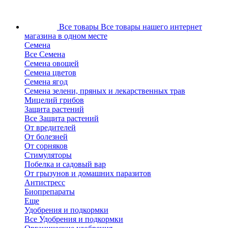
Все товары
Все товары нашего интернет
магазина в одном месте
Семена
Все Семена
Семена овощей
Семена цветов
Семена ягод
Семена зелени, пряных и лекарственных трав
Мицелий грибов
Защита растений
Все Защита растений
От вредителей
От болезней
От сорняков
Стимуляторы
Побелка и садовый вар
От грызунов и домашних паразитов
Антистресс
Биопрепараты
Еще
Удобрения и подкормки
Все Удобрения и подкормки