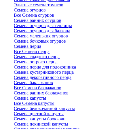
Элитные семена томатов
Семена огурцов
Все Семена огурцов
Семена ранних огурцов
Семена огурцов для теплицы
Семена огурцов для балкона
Семена маленьких огурцов
Семена бочковых огурцов
Семена перца
Все Семена перца
Семена сладкого перца
Семена острого перца
Семена перца для подоконника
Семена кустарникового перца
Семена декоративного перца
Семена баклажанов
Все Семена баклажанов
Семена ранних баклажанов
Семена капусты
Все Семена капусты
Семена белокочанной капусты
Семена цветной капусты
Семена капусты брокколи
Семена пекинской капусты