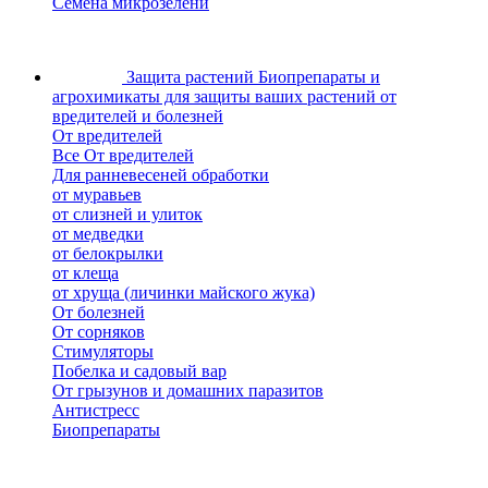
Семена микрозелени
Защита растений
Биопрепараты и
агрохимикаты для защиты ваших растений от
вредителей и болезней
От вредителей
Все От вредителей
Для ранневесеней обработки
от муравьев
от слизней и улиток
от медведки
от белокрылки
от клеща
от хруща (личинки майского жука)
От болезней
От сорняков
Стимуляторы
Побелка и садовый вар
От грызунов и домашних паразитов
Антистресс
Биопрепараты