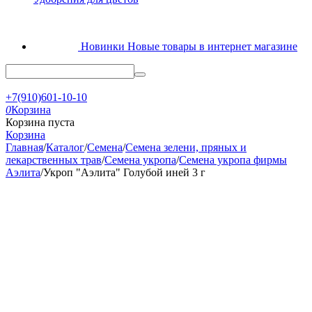
Новинки
Новые товары в интернет магазине
+7(910)601-10-10
0
Корзина
Корзина пуста
Корзина
Главная
/
Каталог
/
Семена
/
Семена зелени, пряных и
лекарственных трав
/
Семена укропа
/
Семена укропа фирмы
Аэлита
/
Укроп "Аэлита" Голубой иней 3 г