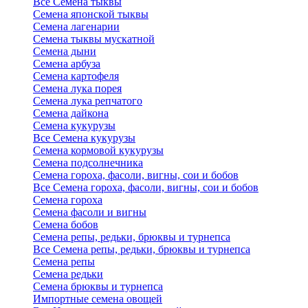
Все Семена тыквы
Семена японской тыквы
Семена лагенарии
Семена тыквы мускатной
Семена дыни
Семена арбуза
Семена картофеля
Семена лука порея
Семена лука репчатого
Семена дайкона
Семена кукурузы
Все Семена кукурузы
Семена кормовой кукурузы
Семена подсолнечника
Семена гороха, фасоли, вигны, сои и бобов
Все Семена гороха, фасоли, вигны, сои и бобов
Семена гороха
Семена фасоли и вигны
Семена бобов
Семена репы, редьки, брюквы и турнепса
Все Семена репы, редьки, брюквы и турнепса
Семена репы
Семена редьки
Семена брюквы и турнепса
Импортные семена овощей