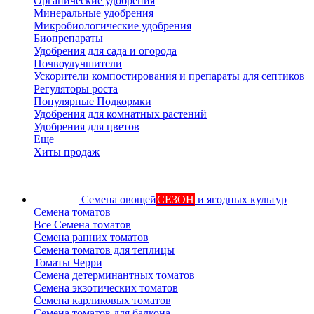
Органические удобрения
Минеральные удобрения
Микробиологические удобрения
Биопрепараты
Удобрения для сада и огорода
Почвоулучшители
Ускорители компостирования и препараты для септиков
Регуляторы роста
Популярные Подкормки
Удобрения для комнатных растений
Удобрения для цветов
Еще
Хиты продаж
Семена овощей
СЕЗОН
и ягодных культур
Семена томатов
Все Семена томатов
Семена ранних томатов
Семена томатов для теплицы
Томаты Черри
Семена детерминантных томатов
Семена экзотических томатов
Семена карликовых томатов
Семена томатов для балкона