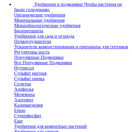
Удобрения и подкормки
Чтобы растения не
были голодными.
Органические удобрения
Минеральные удобрения
Микробиологические удобрения
Биопрепараты
Удобрения для сада и огорода
Почвоулучшители
Ускорители компостирования и препараты для септиков
Регуляторы роста
Популярные Подкормки
Все Популярные Подкормки
Нутрисол
Сульфат магния
Сульфат цинка
Селитра
Азофоска
Мочевина
Азотовит
Калимагнезия
Etisso
Суперфосфат
Еще
Удобрения для комнатных растений
Удобрения для цветов