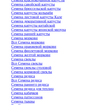
Семена краснокочанной капусты
Семена савойской капусты
Семена брюссельской капусты
Семена капусты кольраби
Семена листовой капусты Кале
Семена декоративной капусты
Семена капусты китайской
Семена капусты японской мизуна
Семена ранней капусты
Семена моркови
Все Семена моркови
Семена оранжевой моркови
Семена фиолетовой моркови
Семена желтой моркови
Семена свеклы
Все Семена свеклы
Семена свеклы столовой
Семена кормовой свеклы
Семена редиса
Все Семена редиса
Семена раннего редиса
Семена редиса для теплиц
Семена кабачков
Семена патиссонов
Семена тыквы