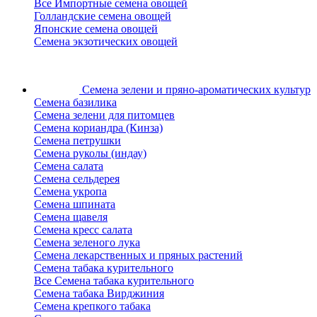
Все Импортные семена овощей
Голландские семена овощей
Японские семена овощей
Семена экзотических овощей
Семена зелени
и пряно-ароматических культур
Семена базилика
Семена зелени для питомцев
Семена кориандра (Кинза)
Семена петрушки
Семена руколы (индау)
Семена салата
Семена сельдерея
Семена укропа
Семена шпината
Семена щавеля
Семена кресс салата
Семена зеленого лука
Семена лекарственных и пряных растений
Семена табака курительного
Все Семена табака курительного
Семена табака Вирджиния
Семена крепкого табака