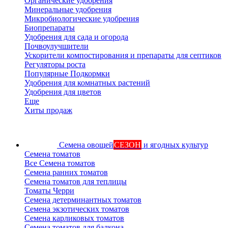
Органические удобрения
Минеральные удобрения
Микробиологические удобрения
Биопрепараты
Удобрения для сада и огорода
Почвоулучшители
Ускорители компостирования и препараты для септиков
Регуляторы роста
Популярные Подкормки
Удобрения для комнатных растений
Удобрения для цветов
Еще
Хиты продаж
Семена овощей
СЕЗОН
и ягодных культур
Семена томатов
Все Семена томатов
Семена ранних томатов
Семена томатов для теплицы
Томаты Черри
Семена детерминантных томатов
Семена экзотических томатов
Семена карликовых томатов
Семена томатов для балкона