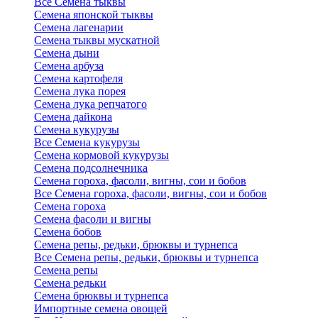
Все Семена тыквы
Семена японской тыквы
Семена лагенарии
Семена тыквы мускатной
Семена дыни
Семена арбуза
Семена картофеля
Семена лука порея
Семена лука репчатого
Семена дайкона
Семена кукурузы
Все Семена кукурузы
Семена кормовой кукурузы
Семена подсолнечника
Семена гороха, фасоли, вигны, сои и бобов
Все Семена гороха, фасоли, вигны, сои и бобов
Семена гороха
Семена фасоли и вигны
Семена бобов
Семена репы, редьки, брюквы и турнепса
Все Семена репы, редьки, брюквы и турнепса
Семена репы
Семена редьки
Семена брюквы и турнепса
Импортные семена овощей