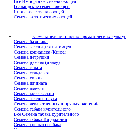
Все Импортные семена овощей
Голландские семена овощей
Японские семена овощей
Семена экзотических овощей
Семена зелени
и пряно-ароматических культур
Семена базилика
Семена зелени для питомцев
Семена кориандра (Кинза)
Семена петрушки
Семена руколы (индау)
Семена салата
Семена сельдерея
Семена укропа
Семена шпината
Семена щавеля
Семена кресс салата
Семена зеленого лука
Семена лекарственных и пряных растений
Семена табака курительного
Все Семена табака курительного
Семена табака Вирджиния
Семена крепкого табака