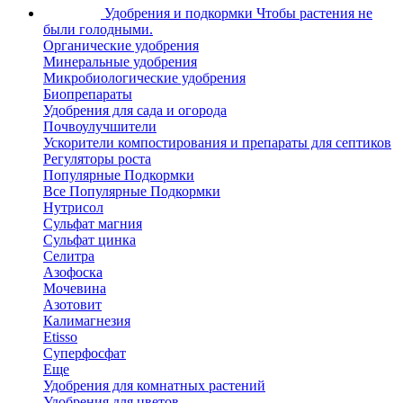
Удобрения и подкормки
Чтобы растения не
были голодными.
Органические удобрения
Минеральные удобрения
Микробиологические удобрения
Биопрепараты
Удобрения для сада и огорода
Почвоулучшители
Ускорители компостирования и препараты для септиков
Регуляторы роста
Популярные Подкормки
Все Популярные Подкормки
Нутрисол
Сульфат магния
Сульфат цинка
Селитра
Азофоска
Мочевина
Азотовит
Калимагнезия
Etisso
Суперфосфат
Еще
Удобрения для комнатных растений
Удобрения для цветов