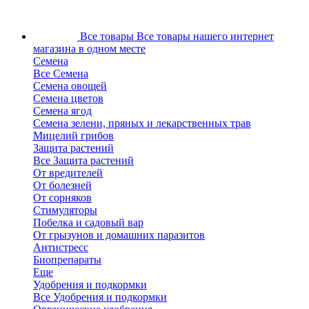
Все товары
Все товары нашего интернет
магазина в одном месте
Семена
Все Семена
Семена овощей
Семена цветов
Семена ягод
Семена зелени, пряных и лекарственных трав
Мицелий грибов
Защита растений
Все Защита растений
От вредителей
От болезней
От сорняков
Стимуляторы
Побелка и садовый вар
От грызунов и домашних паразитов
Антистресс
Биопрепараты
Еще
Удобрения и подкормки
Все Удобрения и подкормки