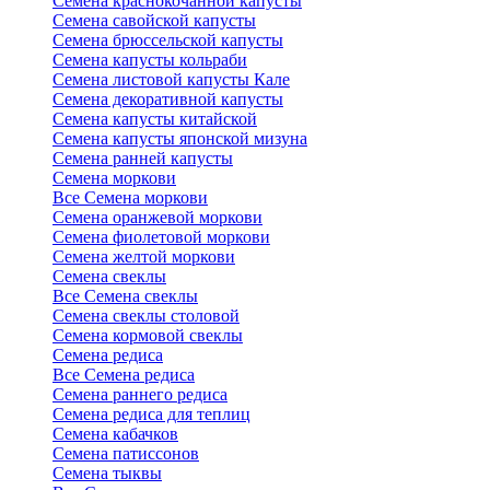
Семена краснокочанной капусты
Семена савойской капусты
Семена брюссельской капусты
Семена капусты кольраби
Семена листовой капусты Кале
Семена декоративной капусты
Семена капусты китайской
Семена капусты японской мизуна
Семена ранней капусты
Семена моркови
Все Семена моркови
Семена оранжевой моркови
Семена фиолетовой моркови
Семена желтой моркови
Семена свеклы
Все Семена свеклы
Семена свеклы столовой
Семена кормовой свеклы
Семена редиса
Все Семена редиса
Семена раннего редиса
Семена редиса для теплиц
Семена кабачков
Семена патиссонов
Семена тыквы