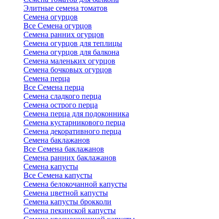
Элитные семена томатов
Семена огурцов
Все Семена огурцов
Семена ранних огурцов
Семена огурцов для теплицы
Семена огурцов для балкона
Семена маленьких огурцов
Семена бочковых огурцов
Семена перца
Все Семена перца
Семена сладкого перца
Семена острого перца
Семена перца для подоконника
Семена кустарникового перца
Семена декоративного перца
Семена баклажанов
Все Семена баклажанов
Семена ранних баклажанов
Семена капусты
Все Семена капусты
Семена белокочанной капусты
Семена цветной капусты
Семена капусты брокколи
Семена пекинской капусты