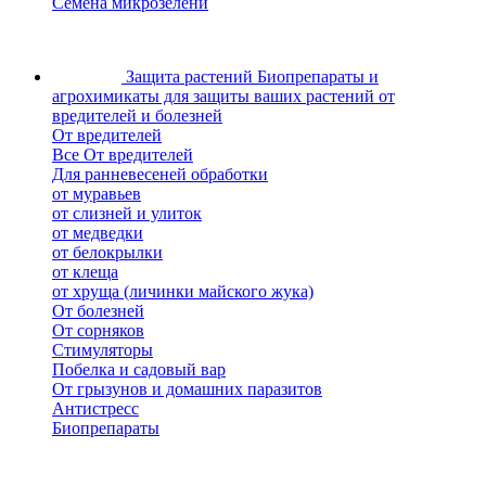
Семена микрозелени
Защита растений
Биопрепараты и
агрохимикаты для защиты ваших растений от
вредителей и болезней
От вредителей
Все От вредителей
Для ранневесеней обработки
от муравьев
от слизней и улиток
от медведки
от белокрылки
от клеща
от хруща (личинки майского жука)
От болезней
От сорняков
Стимуляторы
Побелка и садовый вар
От грызунов и домашних паразитов
Антистресс
Биопрепараты