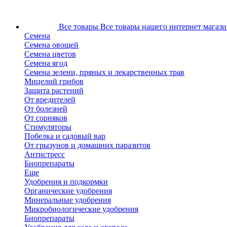
Все товары
Все товары нашего интернет магази
Семена
Семена овощей
Семена цветов
Семена ягод
Семена зелени, пряных и лекарственных трав
Мицелий грибов
Защита растений
От вредителей
От болезней
От сорняков
Стимуляторы
Побелка и садовый вар
От грызунов и домашних паразитов
Антистресс
Биопрепараты
Еще
Удобрения и подкормки
Органические удобрения
Минеральные удобрения
Микробиологические удобрения
Биопрепараты