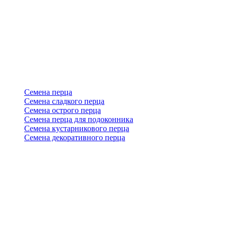
Семена перца
Семена сладкого перца
Семена острого перца
Семена перца для подоконника
Семена кустарникового перца
Семена декоративного перца