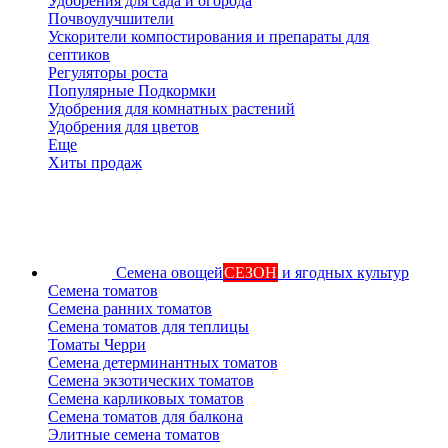
Удобрения для сада и огорода
Почвоулучшители
Ускорители компостирования и препараты для
септиков
Регуляторы роста
Популярные Подкормки
Удобрения для комнатных растений
Удобрения для цветов
Еще
Хиты продаж
Семена овощей
СЕЗОН
и ягодных культур
Семена томатов
Семена ранних томатов
Семена томатов для теплицы
Томаты Черри
Семена детерминантных томатов
Семена экзотических томатов
Семена карликовых томатов
Семена томатов для балкона
Элитные семена томатов