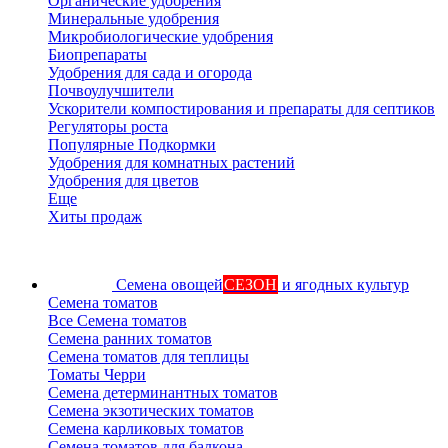
Органические удобрения
Минеральные удобрения
Микробиологические удобрения
Биопрепараты
Удобрения для сада и огорода
Почвоулучшители
Ускорители компостирования и препараты для септиков
Регуляторы роста
Популярные Подкормки
Удобрения для комнатных растений
Удобрения для цветов
Еще
Хиты продаж
Семена овощей
СЕЗОН
и ягодных культур
Семена томатов
Все Семена томатов
Семена ранних томатов
Семена томатов для теплицы
Томаты Черри
Семена детерминантных томатов
Семена экзотических томатов
Семена карликовых томатов
Семена томатов для балкона