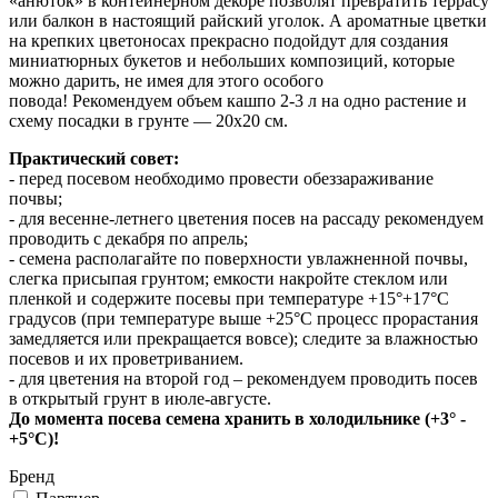
«анюток» в контейнерном декоре позволят превратить террасу
или балкон в настоящий райский уголок. А ароматные цветки
на крепких цветоносах прекрасно подойдут для создания
миниатюрных букетов и небольших композиций, которые
можно дарить, не имея для этого особого
повода! Рекомендуем объем кашпо 2-3 л на одно растение и
схему посадки в грунте — 20х20 см.
Практический совет:
- перед посевом необходимо провести обеззараживание
почвы;
- для весенне-летнего цветения посев на рассаду рекомендуем
проводить с декабря по апрель;
- семена располагайте по поверхности увлажненной почвы,
слегка присыпая грунтом; емкости накройте стеклом или
пленкой и содержите посевы при температуре +15°+17°С
градусов (при температуре выше +25°С процесс прорастания
замедляется или прекращается вовсе); следите за влажностью
посевов и их проветриванием.
- для цветения на второй год – рекомендуем проводить посев
в открытый грунт в июле-августе.
До момента посева семена хранить в холодильнике (+3° -
+5°С)!
Бренд