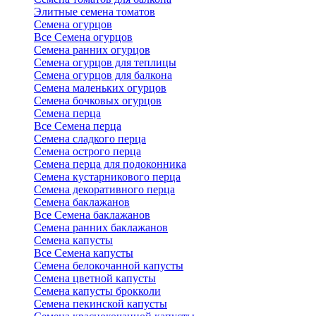
Элитные семена томатов
Семена огурцов
Все Семена огурцов
Семена ранних огурцов
Семена огурцов для теплицы
Семена огурцов для балкона
Семена маленьких огурцов
Семена бочковых огурцов
Семена перца
Все Семена перца
Семена сладкого перца
Семена острого перца
Семена перца для подоконника
Семена кустарникового перца
Семена декоративного перца
Семена баклажанов
Все Семена баклажанов
Семена ранних баклажанов
Семена капусты
Все Семена капусты
Семена белокочанной капусты
Семена цветной капусты
Семена капусты брокколи
Семена пекинской капусты