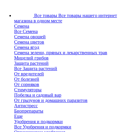
Все товары
Все товары нашего интернет
магазина в одном месте
Семена
Все Семена
Семена овощей
Семена цветов
Семена ягод
Семена зелени, пряных и лекарственных трав
Мицелий грибов
Защита растений
Все Защита растений
От вредителей
От болезней
От сорняков
Стимуляторы
Побелка и садовый вар
От грызунов и домашних паразитов
Антистресс
Биопрепараты
Еще
Удобрения и подкормки
Все Удобрения и подкормки