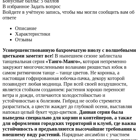
Бонусные баллы:
5 баллов
В избранное
Задать вопрос
Войдите в учётную запись, чтобы мы могли сообщить вам об
ответе
Описание
Характеристики
Отзывы
Усовершенствованную бахромчатую виолу с волшебными
цветками заметят все!
В нынешнем сезоне заблистала
танцевальная серия
«Танго-Манго»,
которая непременно
закружит многочисленными воланами рюшистых юбок в
самом ритмичном танце – танце цветов. Не коронка, а
настоящая гофрированная юбочка-пачка, декору которой
позавидует любая модница. При всей своей воздушности,
является стойким созданием: растения хорошо переносят
ветра и дожди, отличаются холодостойкостью и
устойчивостью к болезням. Гибрид не особо стремится
разрастаться, а цвести жаждет до глубокой осени, выставляя
напоказ целый букет чудо-цветков.
Данная серия была
выведена специально для корзин и контейнеров, а также
для оформления городских территорий и клумб, где важна
устойчивость и предъявляются высочайшие требования к
внешнему виду растений.
Нарядные ансамбли с участием