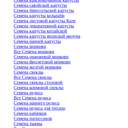
Семена краснокочанной капусты
Семена савойской капусты
Семена брюссельской капусты
Семена капусты кольраби
Семена листовой капусты Кале
Семена декоративной капусты
Семена капусты китайской
Семена капусты японской мизуна
Семена ранней капусты
Семена моркови
Все Семена моркови
Семена оранжевой моркови
Семена фиолетовой моркови
Семена желтой моркови
Семена свеклы
Все Семена свеклы
Семена свеклы столовой
Семена кормовой свеклы
Семена редиса
Все Семена редиса
Семена раннего редиса
Семена редиса для теплиц
Семена кабачков
Семена патиссонов
Семена тыквы