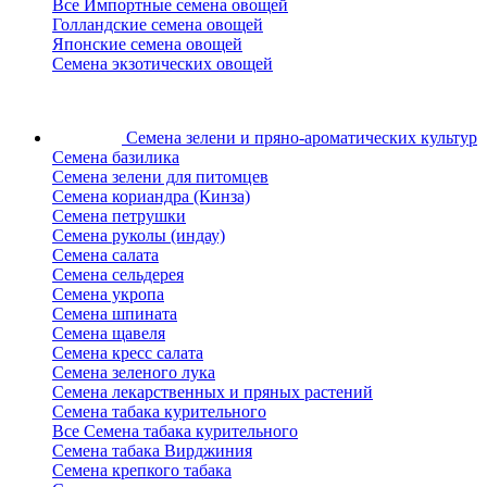
Все Импортные семена овощей
Голландские семена овощей
Японские семена овощей
Семена экзотических овощей
Семена зелени
и пряно-ароматических культур
Семена базилика
Семена зелени для питомцев
Семена кориандра (Кинза)
Семена петрушки
Семена руколы (индау)
Семена салата
Семена сельдерея
Семена укропа
Семена шпината
Семена щавеля
Семена кресс салата
Семена зеленого лука
Семена лекарственных и пряных растений
Семена табака курительного
Все Семена табака курительного
Семена табака Вирджиния
Семена крепкого табака