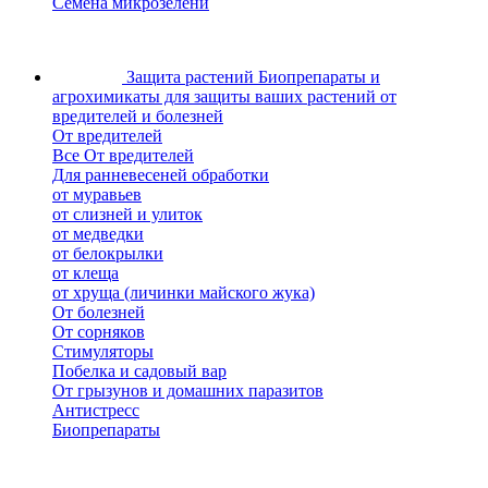
Семена микрозелени
Защита растений
Биопрепараты и
агрохимикаты для защиты ваших растений от
вредителей и болезней
От вредителей
Все От вредителей
Для ранневесеней обработки
от муравьев
от слизней и улиток
от медведки
от белокрылки
от клеща
от хруща (личинки майского жука)
От болезней
От сорняков
Стимуляторы
Побелка и садовый вар
От грызунов и домашних паразитов
Антистресс
Биопрепараты