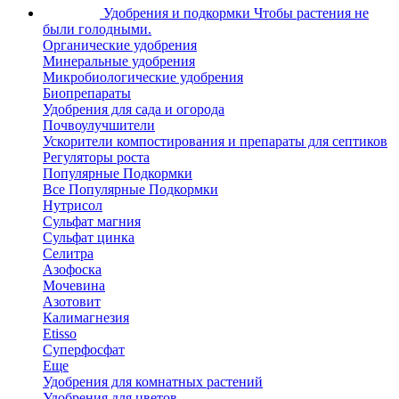
Удобрения и подкормки
Чтобы растения не
были голодными.
Органические удобрения
Минеральные удобрения
Микробиологические удобрения
Биопрепараты
Удобрения для сада и огорода
Почвоулучшители
Ускорители компостирования и препараты для септиков
Регуляторы роста
Популярные Подкормки
Все Популярные Подкормки
Нутрисол
Сульфат магния
Сульфат цинка
Селитра
Азофоска
Мочевина
Азотовит
Калимагнезия
Etisso
Суперфосфат
Еще
Удобрения для комнатных растений
Удобрения для цветов