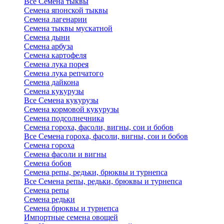
Все Семена тыквы
Семена японской тыквы
Семена лагенарии
Семена тыквы мускатной
Семена дыни
Семена арбуза
Семена картофеля
Семена лука порея
Семена лука репчатого
Семена дайкона
Семена кукурузы
Все Семена кукурузы
Семена кормовой кукурузы
Семена подсолнечника
Семена гороха, фасоли, вигны, сои и бобов
Все Семена гороха, фасоли, вигны, сои и бобов
Семена гороха
Семена фасоли и вигны
Семена бобов
Семена репы, редьки, брюквы и турнепса
Все Семена репы, редьки, брюквы и турнепса
Семена репы
Семена редьки
Семена брюквы и турнепса
Импортные семена овощей