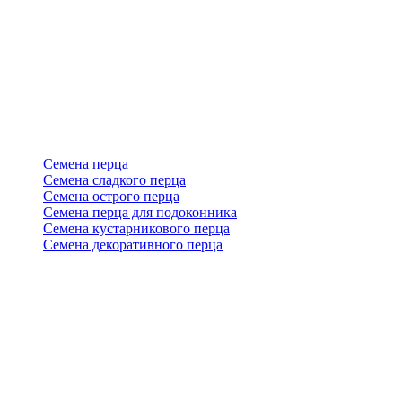
Семена перца
Семена сладкого перца
Семена острого перца
Семена перца для подоконника
Семена кустарникового перца
Семена декоративного перца