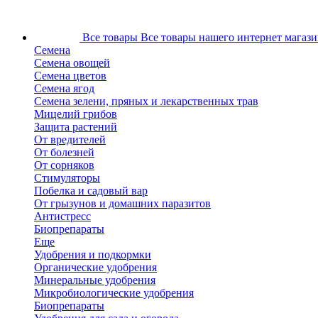
Все товары
Все товары нашего интернет магази
Семена
Семена овощей
Семена цветов
Семена ягод
Семена зелени, пряных и лекарственных трав
Мицелий грибов
Защита растений
От вредителей
От болезней
От сорняков
Стимуляторы
Побелка и садовый вар
От грызунов и домашних паразитов
Антистресс
Биопрепараты
Еще
Удобрения и подкормки
Органические удобрения
Минеральные удобрения
Микробиологические удобрения
Биопрепараты