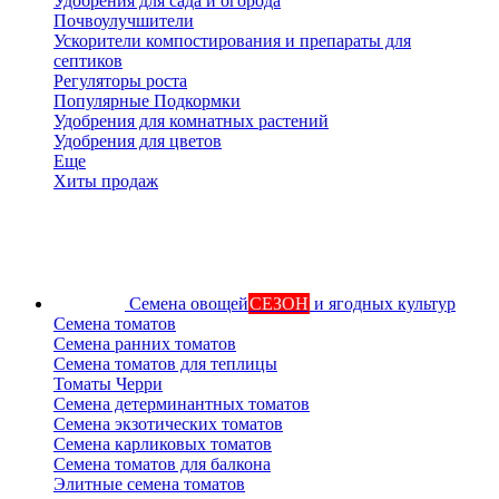
Удобрения для сада и огорода
Почвоулучшители
Ускорители компостирования и препараты для
септиков
Регуляторы роста
Популярные Подкормки
Удобрения для комнатных растений
Удобрения для цветов
Еще
Хиты продаж
Семена овощей
СЕЗОН
и ягодных культур
Семена томатов
Семена ранних томатов
Семена томатов для теплицы
Томаты Черри
Семена детерминантных томатов
Семена экзотических томатов
Семена карликовых томатов
Семена томатов для балкона
Элитные семена томатов