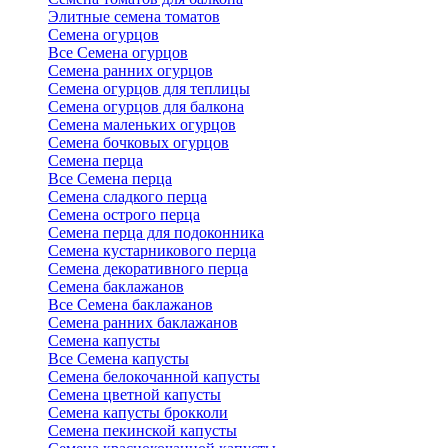
Элитные семена томатов
Семена огурцов
Все Семена огурцов
Семена ранних огурцов
Семена огурцов для теплицы
Семена огурцов для балкона
Семена маленьких огурцов
Семена бочковых огурцов
Семена перца
Все Семена перца
Семена сладкого перца
Семена острого перца
Семена перца для подоконника
Семена кустарникового перца
Семена декоративного перца
Семена баклажанов
Все Семена баклажанов
Семена ранних баклажанов
Семена капусты
Все Семена капусты
Семена белокочанной капусты
Семена цветной капусты
Семена капусты брокколи
Семена пекинской капусты