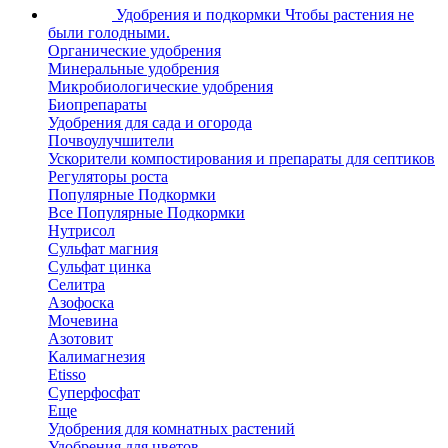
Удобрения и подкормки
Чтобы растения не
были голодными.
Органические удобрения
Минеральные удобрения
Микробиологические удобрения
Биопрепараты
Удобрения для сада и огорода
Почвоулучшители
Ускорители компостирования и препараты для септиков
Регуляторы роста
Популярные Подкормки
Все Популярные Подкормки
Нутрисол
Сульфат магния
Сульфат цинка
Селитра
Азофоска
Мочевина
Азотовит
Калимагнезия
Etisso
Суперфосфат
Еще
Удобрения для комнатных растений
Удобрения для цветов