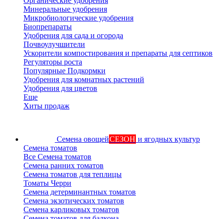
Органические удобрения
Минеральные удобрения
Микробиологические удобрения
Биопрепараты
Удобрения для сада и огорода
Почвоулучшители
Ускорители компостирования и препараты для септиков
Регуляторы роста
Популярные Подкормки
Удобрения для комнатных растений
Удобрения для цветов
Еще
Хиты продаж
Семена овощей
СЕЗОН
и ягодных культур
Семена томатов
Все Семена томатов
Семена ранних томатов
Семена томатов для теплицы
Томаты Черри
Семена детерминантных томатов
Семена экзотических томатов
Семена карликовых томатов
Семена томатов для балкона