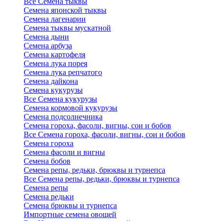
Все Семена тыквы
Семена японской тыквы
Семена лагенарии
Семена тыквы мускатной
Семена дыни
Семена арбуза
Семена картофеля
Семена лука порея
Семена лука репчатого
Семена дайкона
Семена кукурузы
Все Семена кукурузы
Семена кормовой кукурузы
Семена подсолнечника
Семена гороха, фасоли, вигны, сои и бобов
Все Семена гороха, фасоли, вигны, сои и бобов
Семена гороха
Семена фасоли и вигны
Семена бобов
Семена репы, редьки, брюквы и турнепса
Все Семена репы, редьки, брюквы и турнепса
Семена репы
Семена редьки
Семена брюквы и турнепса
Импортные семена овощей