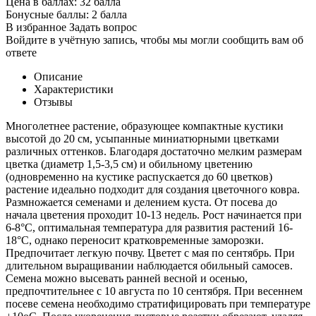
Цена в баллах:
32 балла
Бонусные баллы:
2 балла
В избранное
Задать вопрос
Войдите в учётную запись, чтобы мы могли сообщить вам об
ответе
Описание
Характеристики
Отзывы
Многолетнее растение, образующее компактные кустики
высотой до 20 см, усыпанные миниатюрными цветками
различных оттенков. Благодаря достаточно мелким размерам
цветка (диаметр 1,5-3,5 см) и обильному цветению
(одновременно на кустике распускается до 60 цветков)
растение идеально подходит для создания цветочного ковра.
Размножается семенами и делением куста. От посева до
начала цветения проходит 10-13 недель. Рост начинается при
6-8°С, оптимальная температура для развития растений 16-
18°С, однако переносит кратковременные заморозки.
Предпочитает легкую почву. Цветет с мая по сентябрь. При
длительном выращивании наблюдается обильный самосев.
Семена можно высевать ранней весной и осенью,
предпочтительнее с 10 августа по 10 сентября. При весеннем
посеве семена необходимо стратифицировать при температуре