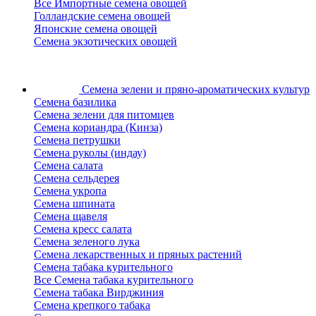
Все Импортные семена овощей
Голландские семена овощей
Японские семена овощей
Семена экзотических овощей
Семена зелени
и пряно-ароматических культур
Семена базилика
Семена зелени для питомцев
Семена кориандра (Кинза)
Семена петрушки
Семена руколы (индау)
Семена салата
Семена сельдерея
Семена укропа
Семена шпината
Семена щавеля
Семена кресс салата
Семена зеленого лука
Семена лекарственных и пряных растений
Семена табака курительного
Все Семена табака курительного
Семена табака Вирджиния
Семена крепкого табака