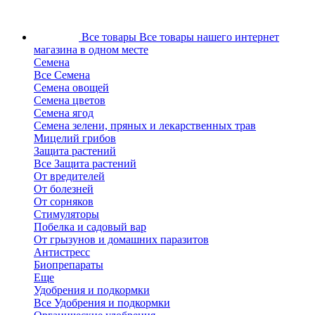
Все товары
Все товары нашего интернет
магазина в одном месте
Семена
Все Семена
Семена овощей
Семена цветов
Семена ягод
Семена зелени, пряных и лекарственных трав
Мицелий грибов
Защита растений
Все Защита растений
От вредителей
От болезней
От сорняков
Стимуляторы
Побелка и садовый вар
От грызунов и домашних паразитов
Антистресс
Биопрепараты
Еще
Удобрения и подкормки
Все Удобрения и подкормки