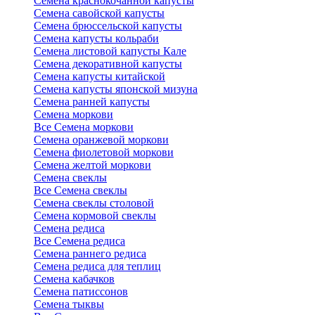
Семена краснокочанной капусты
Семена савойской капусты
Семена брюссельской капусты
Семена капусты кольраби
Семена листовой капусты Кале
Семена декоративной капусты
Семена капусты китайской
Семена капусты японской мизуна
Семена ранней капусты
Семена моркови
Все Семена моркови
Семена оранжевой моркови
Семена фиолетовой моркови
Семена желтой моркови
Семена свеклы
Все Семена свеклы
Семена свеклы столовой
Семена кормовой свеклы
Семена редиса
Все Семена редиса
Семена раннего редиса
Семена редиса для теплиц
Семена кабачков
Семена патиссонов
Семена тыквы