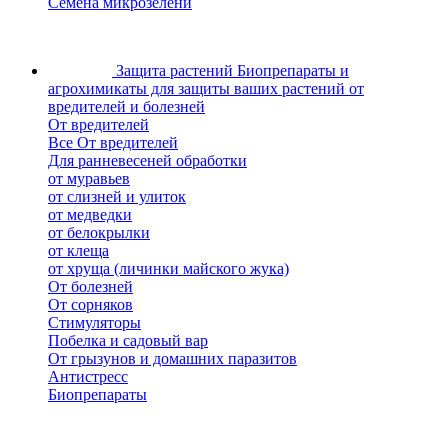
Семена микрозелени
Защита растений
Биопрепараты и
агрохимикаты для защиты ваших растений от
вредителей и болезней
От вредителей
Все От вредителей
Для ранневесеней обработки
от муравьев
от слизней и улиток
от медведки
от белокрылки
от клеща
от хруща (личинки майского жука)
От болезней
От сорняков
Стимуляторы
Побелка и садовый вар
От грызунов и домашних паразитов
Антистресс
Биопрепараты