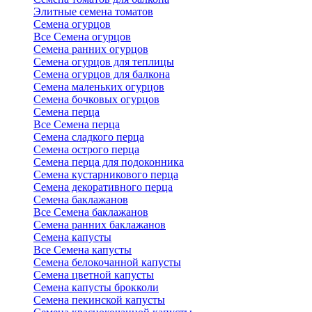
Элитные семена томатов
Семена огурцов
Все Семена огурцов
Семена ранних огурцов
Семена огурцов для теплицы
Семена огурцов для балкона
Семена маленьких огурцов
Семена бочковых огурцов
Семена перца
Все Семена перца
Семена сладкого перца
Семена острого перца
Семена перца для подоконника
Семена кустарникового перца
Семена декоративного перца
Семена баклажанов
Все Семена баклажанов
Семена ранних баклажанов
Семена капусты
Все Семена капусты
Семена белокочанной капусты
Семена цветной капусты
Семена капусты брокколи
Семена пекинской капусты