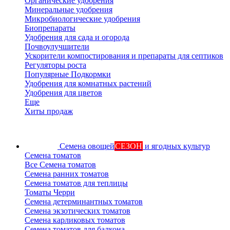
Органические удобрения
Минеральные удобрения
Микробиологические удобрения
Биопрепараты
Удобрения для сада и огорода
Почвоулучшители
Ускорители компостирования и препараты для септиков
Регуляторы роста
Популярные Подкормки
Удобрения для комнатных растений
Удобрения для цветов
Еще
Хиты продаж
Семена овощей
СЕЗОН
и ягодных культур
Семена томатов
Все Семена томатов
Семена ранних томатов
Семена томатов для теплицы
Томаты Черри
Семена детерминантных томатов
Семена экзотических томатов
Семена карликовых томатов
Семена томатов для балкона