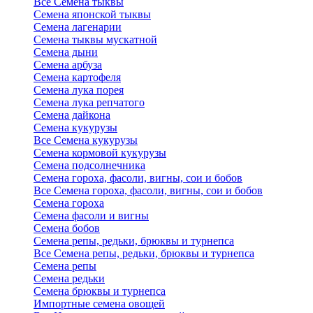
Все Семена тыквы
Семена японской тыквы
Семена лагенарии
Семена тыквы мускатной
Семена дыни
Семена арбуза
Семена картофеля
Семена лука порея
Семена лука репчатого
Семена дайкона
Семена кукурузы
Все Семена кукурузы
Семена кормовой кукурузы
Семена подсолнечника
Семена гороха, фасоли, вигны, сои и бобов
Все Семена гороха, фасоли, вигны, сои и бобов
Семена гороха
Семена фасоли и вигны
Семена бобов
Семена репы, редьки, брюквы и турнепса
Все Семена репы, редьки, брюквы и турнепса
Семена репы
Семена редьки
Семена брюквы и турнепса
Импортные семена овощей