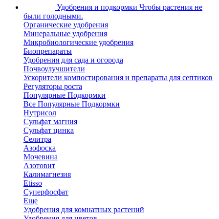
Удобрения и подкормки
Чтобы растения не
были голодными.
Органические удобрения
Минеральные удобрения
Микробиологические удобрения
Биопрепараты
Удобрения для сада и огорода
Почвоулучшители
Ускорители компостирования и препараты для септиков
Регуляторы роста
Популярные Подкормки
Все Популярные Подкормки
Нутрисол
Сульфат магния
Сульфат цинка
Селитра
Азофоска
Мочевина
Азотовит
Калимагнезия
Etisso
Суперфосфат
Еще
Удобрения для комнатных растений
Удобрения для цветов