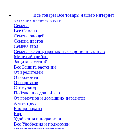
Все товары
Все товары нашего интернет
магазина в одном месте
Семена
Все Семена
Семена овощей
Семена цветов
Семена ягод
Семена зелени, пряных и лекарственных трав
Мицелий грибов
Защита растений
Все Защита растений
От вредителей
От болезней
От сорняков
Стимуляторы
Побелка и садовый вар
От грызунов и домашних паразитов
Антистресс
Биопрепараты
Еще
Удобрения и подкормки
Все Удобрения и подкормки