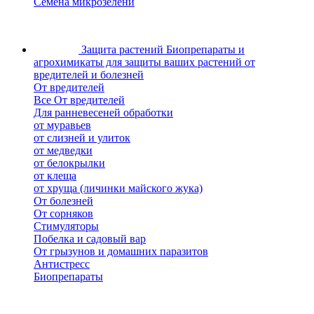
Семена микрозелени
Защита растений
Биопрепараты и
агрохимикаты для защиты ваших растений от
вредителей и болезней
От вредителей
Все От вредителей
Для ранневесеней обработки
от муравьев
от слизней и улиток
от медведки
от белокрылки
от клеща
от хруща (личинки майского жука)
От болезней
От сорняков
Стимуляторы
Побелка и садовый вар
От грызунов и домашних паразитов
Антистресс
Биопрепараты