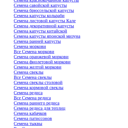
Семена краснокочанной капусты
Семена савойской капусты
Семена брюссельской капусты
Семена капусты кольраби
Семена листовой капусты Кале
Семена декоративной капусты
Семена капусты китайской
Семена капусты японской мизуна
Семена ранней капусты
Семена моркови
Все Семена моркови
Семена оранжевой моркови
Семена фиолетовой моркови
Семена желтой моркови
Семена свеклы
Все Семена свеклы
Семена свеклы столовой
Семена кормовой свеклы
Семена редиса
Все Семена редиса
Семена раннего редиса
Семена редиса для теплиц
Семена кабачков
Семена патиссонов
Семена тыквы