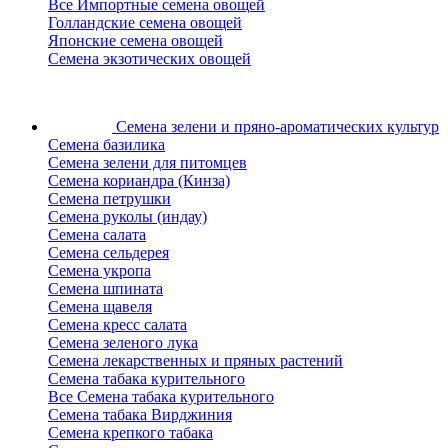
Все Импортные семена овощей
Голландские семена овощей
Японские семена овощей
Семена экзотических овощей
Семена зелени
и пряно-ароматических культур
Семена базилика
Семена зелени для питомцев
Семена кориандра (Кинза)
Семена петрушки
Семена руколы (индау)
Семена салата
Семена сельдерея
Семена укропа
Семена шпината
Семена щавеля
Семена кресс салата
Семена зеленого лука
Семена лекарственных и пряных растений
Семена табака курительного
Все Семена табака курительного
Семена табака Вирджиния
Семена крепкого табака