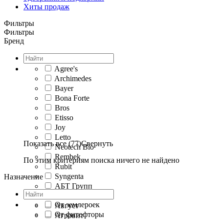
Хиты продаж
Фильтры
Фильтры
Бренд
Agree's
Archimedes
Bayer
Bona Forte
Bros
Etisso
Joy
Letto
Показать все (77)
Свернуть
Neotech Bio
Rembek
По этим критериям поиска ничего не найдено
Rubit
Syngenta
Назначение
АБТ Групп
Ава
От землероек
Август
От фитофторы
Агровит