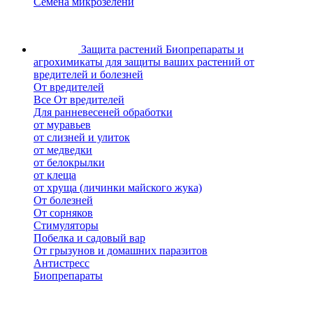
Семена микрозелени
Защита растений
Биопрепараты и
агрохимикаты для защиты ваших растений от
вредителей и болезней
От вредителей
Все От вредителей
Для ранневесеней обработки
от муравьев
от слизней и улиток
от медведки
от белокрылки
от клеща
от хруща (личинки майского жука)
От болезней
От сорняков
Стимуляторы
Побелка и садовый вар
От грызунов и домашних паразитов
Антистресс
Биопрепараты