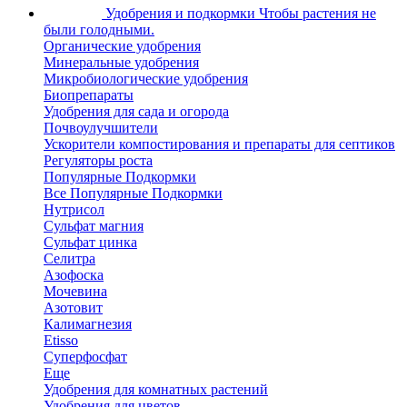
Удобрения и подкормки
Чтобы растения не
были голодными.
Органические удобрения
Минеральные удобрения
Микробиологические удобрения
Биопрепараты
Удобрения для сада и огорода
Почвоулучшители
Ускорители компостирования и препараты для септиков
Регуляторы роста
Популярные Подкормки
Все Популярные Подкормки
Нутрисол
Сульфат магния
Сульфат цинка
Селитра
Азофоска
Мочевина
Азотовит
Калимагнезия
Etisso
Суперфосфат
Еще
Удобрения для комнатных растений
Удобрения для цветов