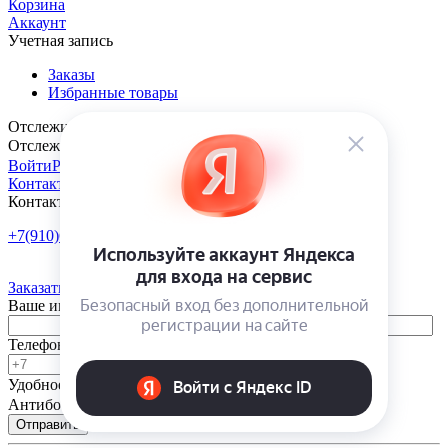
Корзина
Аккаунт
Учетная запись
Заказы
Избранные товары
Отслеживание заказа
Отслеживание заказа
Войти
Регистрация
Контакты
Контакты
+7(910)601-10-10
Пн-Пт: 9:00-18:00
Заказать обратный звонок
Ваше имя
Телефон
Удобное время
-
Антибот
Отправить