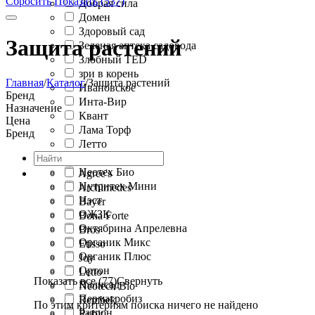
Сбросить
Показать (537)
Добрая сила
Домен
Здоровый сад
Защита растений
Зеленая аптека садовода
Злобный TED
зри в корень
Главная
/
Каталог
/
Защита растений
Ивановское
Бренд
Инта-Вир
Назначение
Квант
Цена
Лама Торф
Бренд
Летто
МосАгро
Неотех Био
Agree's
Нутритех Мини
Archimedes
Нэст
Bayer
ОЖЗК
Bona Forte
Октябрина Апрелевна
Bros
Органик Микс
Etisso
Органик Плюс
Joy
Ортон
Letto
Показать все (77)
Свернуть
Палисад
Neotech Bio
Пермагробиз
Rembek
По этим критериям поиска ничего не найдено
Ратрон
Rubit