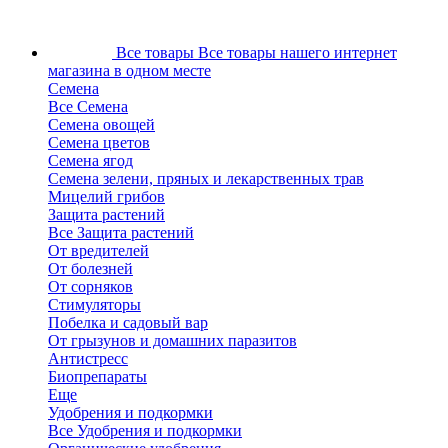
Все товары
Все товары нашего интернет
магазина в одном месте
Семена
Все Семена
Семена овощей
Семена цветов
Семена ягод
Семена зелени, пряных и лекарственных трав
Мицелий грибов
Защита растений
Все Защита растений
От вредителей
От болезней
От сорняков
Стимуляторы
Побелка и садовый вар
От грызунов и домашних паразитов
Антистресс
Биопрепараты
Еще
Удобрения и подкормки
Все Удобрения и подкормки