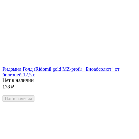
Ридомил Голд (Ridomil gold MZ-profi) "Биоабсолют" от
болезней 12,5 г
Нет в наличии
178
₽
Нет в наличии