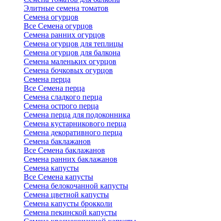
Элитные семена томатов
Семена огурцов
Все Семена огурцов
Семена ранних огурцов
Семена огурцов для теплицы
Семена огурцов для балкона
Семена маленьких огурцов
Семена бочковых огурцов
Семена перца
Все Семена перца
Семена сладкого перца
Семена острого перца
Семена перца для подоконника
Семена кустарникового перца
Семена декоративного перца
Семена баклажанов
Все Семена баклажанов
Семена ранних баклажанов
Семена капусты
Все Семена капусты
Семена белокочанной капусты
Семена цветной капусты
Семена капусты брокколи
Семена пекинской капусты