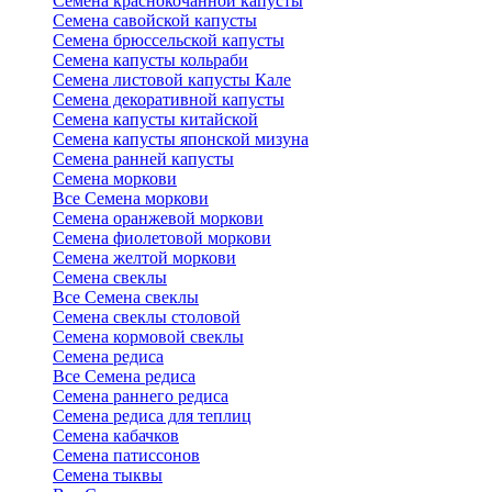
Семена краснокочанной капусты
Семена савойской капусты
Семена брюссельской капусты
Семена капусты кольраби
Семена листовой капусты Кале
Семена декоративной капусты
Семена капусты китайской
Семена капусты японской мизуна
Семена ранней капусты
Семена моркови
Все Семена моркови
Семена оранжевой моркови
Семена фиолетовой моркови
Семена желтой моркови
Семена свеклы
Все Семена свеклы
Семена свеклы столовой
Семена кормовой свеклы
Семена редиса
Все Семена редиса
Семена раннего редиса
Семена редиса для теплиц
Семена кабачков
Семена патиссонов
Семена тыквы