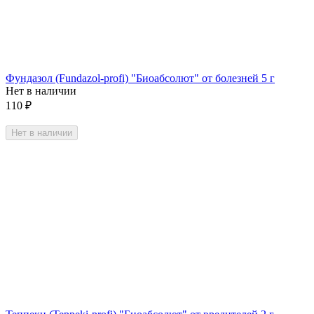
Фундазол (Fundazol-profi) "Биоабсолют" от болезней 5 г
Нет в наличии
110
₽
Нет в наличии