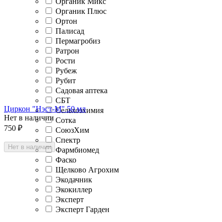
Органик Микс
Органик Плюс
Ортон
Палисад
Пермагробиз
Ратрон
Рости
Рубеж
Рубит
Садовая аптека
СБТ
Циркон "Нэст-М" 50 мл
Сельхозхимия
Нет в наличии
Сотка
750
₽
СоюзХим
Спектр
Нет в наличии
Фармбиомед
Фаско
Щелково Агрохим
Экодачник
Экокиллер
Эксперт
Эксперт Гарден