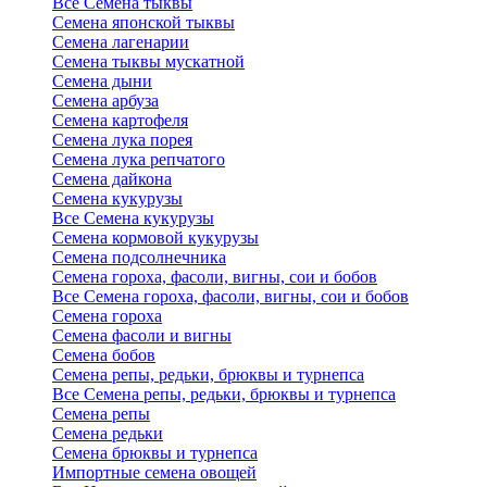
Все Семена тыквы
Семена японской тыквы
Семена лагенарии
Семена тыквы мускатной
Семена дыни
Семена арбуза
Семена картофеля
Семена лука порея
Семена лука репчатого
Семена дайкона
Семена кукурузы
Все Семена кукурузы
Семена кормовой кукурузы
Семена подсолнечника
Семена гороха, фасоли, вигны, сои и бобов
Все Семена гороха, фасоли, вигны, сои и бобов
Семена гороха
Семена фасоли и вигны
Семена бобов
Семена репы, редьки, брюквы и турнепса
Все Семена репы, редьки, брюквы и турнепса
Семена репы
Семена редьки
Семена брюквы и турнепса
Импортные семена овощей