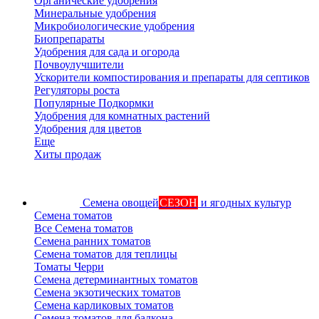
Органические удобрения
Минеральные удобрения
Микробиологические удобрения
Биопрепараты
Удобрения для сада и огорода
Почвоулучшители
Ускорители компостирования и препараты для септиков
Регуляторы роста
Популярные Подкормки
Удобрения для комнатных растений
Удобрения для цветов
Еще
Хиты продаж
Семена овощей
СЕЗОН
и ягодных культур
Семена томатов
Все Семена томатов
Семена ранних томатов
Семена томатов для теплицы
Томаты Черри
Семена детерминантных томатов
Семена экзотических томатов
Семена карликовых томатов
Семена томатов для балкона