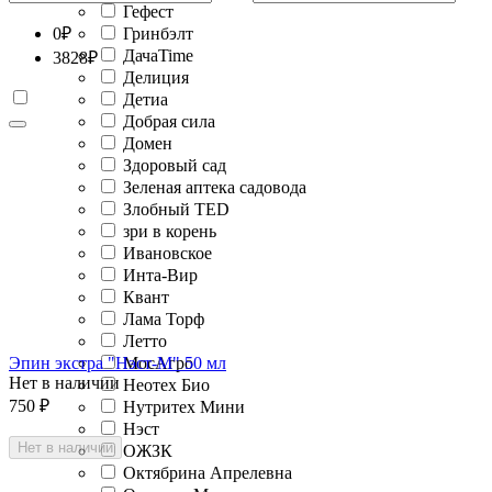
Гефест
0
₽
Гринбэлт
ДачаTime
3828
₽
Делиция
Детиа
Добрая сила
Домен
Здоровый сад
Зеленая аптека садовода
Злобный TED
зри в корень
Ивановское
Инта-Вир
Квант
Лама Торф
Летто
Эпин экстра "Нэст-М" 50 мл
МосАгро
Нет в наличии
Неотех Био
750
₽
Нутритех Мини
Нэст
Нет в наличии
ОЖЗК
Октябрина Апрелевна