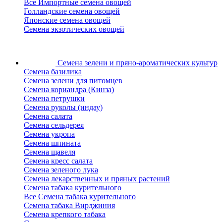
Все Импортные семена овощей
Голландские семена овощей
Японские семена овощей
Семена экзотических овощей
Семена зелени
и пряно-ароматических культур
Семена базилика
Семена зелени для питомцев
Семена кориандра (Кинза)
Семена петрушки
Семена руколы (индау)
Семена салата
Семена сельдерея
Семена укропа
Семена шпината
Семена щавеля
Семена кресс салата
Семена зеленого лука
Семена лекарственных и пряных растений
Семена табака курительного
Все Семена табака курительного
Семена табака Вирджиния
Семена крепкого табака