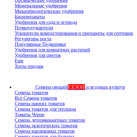
Органические удобрения
Минеральные удобрения
Микробиологические удобрения
Биопрепараты
Удобрения для сада и огорода
Почвоулучшители
Ускорители компостирования и препараты для септиков
Регуляторы роста
Популярные Подкормки
Удобрения для комнатных растений
Удобрения для цветов
Еще
Хиты продаж
Семена овощей
СЕЗОН
и ягодных культур
Семена томатов
Все Семена томатов
Семена ранних томатов
Семена томатов для теплицы
Томаты Черри
Семена детерминантных томатов
Семена экзотических томатов
Семена карликовых томатов
Семена томатов для балкона