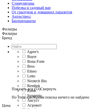
Стимуляторы
Побелка и садовый вар
От грызунов и домашних паразитов
Антистресс
Биопрепараты
Фильтры
Фильтры
Бренд
Agree's
Bayer
Bona Forte
Bros
Etisso
Letto
Neotech Bio
Rembek
Показать все (53)
Свернуть
Rubit
Syngenta
По этим критериям поиска ничего не найдено
Август
Агровит
Цена