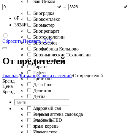
БашИнком
₽
–
₽
Биоабсолют
Биогрядка
0
₽
Биокомплекс
3828
₽
Биомастер
Биопрепарат
Биотехнологии
Сбросить
Показать (257)
Биотехсоюз
Биофабрика Кольцово
Биохимические Технологии
От вредителей
Ваше хозяйство
Гарант
Гефест
Главная
/
Каталог
/
Защита растений
/
От вредителей
Гринбэлт
Бренд
ДачаTime
Цена
Делиция
Бренд
Детиа
Домен
Здоровый сад
Agree's
Зеленая аптека садовода
Bayer
Злобный TED
Bona Forte
зри в корень
Bros
Ивановское
Etisso