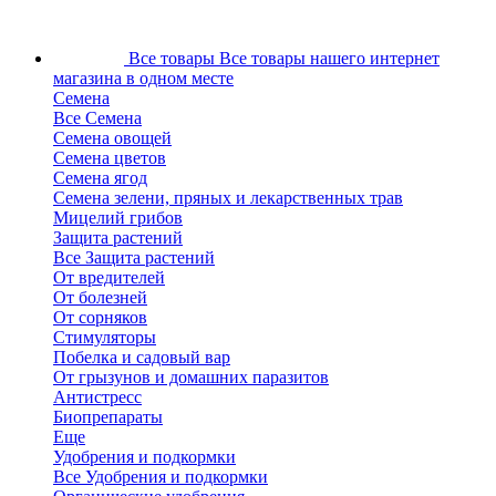
Все товары
Все товары нашего интернет
магазина в одном месте
Семена
Все Семена
Семена овощей
Семена цветов
Семена ягод
Семена зелени, пряных и лекарственных трав
Мицелий грибов
Защита растений
Все Защита растений
От вредителей
От болезней
От сорняков
Стимуляторы
Побелка и садовый вар
От грызунов и домашних паразитов
Антистресс
Биопрепараты
Еще
Удобрения и подкормки
Все Удобрения и подкормки