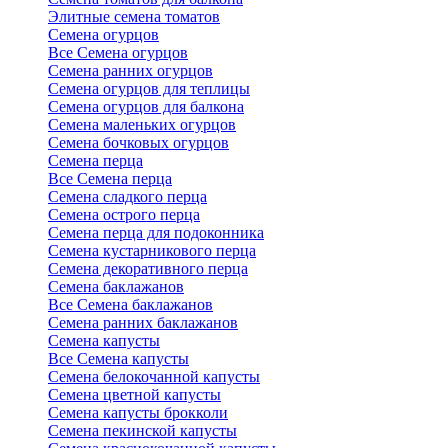
Элитные семена томатов
Семена огурцов
Все Семена огурцов
Семена ранних огурцов
Семена огурцов для теплицы
Семена огурцов для балкона
Семена маленьких огурцов
Семена бочковых огурцов
Семена перца
Все Семена перца
Семена сладкого перца
Семена острого перца
Семена перца для подоконника
Семена кустарникового перца
Семена декоративного перца
Семена баклажанов
Все Семена баклажанов
Семена ранних баклажанов
Семена капусты
Все Семена капусты
Семена белокочанной капусты
Семена цветной капусты
Семена капусты брокколи
Семена пекинской капусты