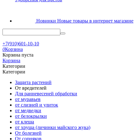
Новинки
Новые товары в интернет магазине
+7(910)601-10-10
0
Корзина
Корзина пуста
Корзина
Категории
Категории
Защита растений
От вредителей
Для ранневесеней обработки
от муравьев
от слизней и улиток
от медведки
от белокрылки
от клеща
от хруща (личинки майского жука)
От болезней
От сорняков