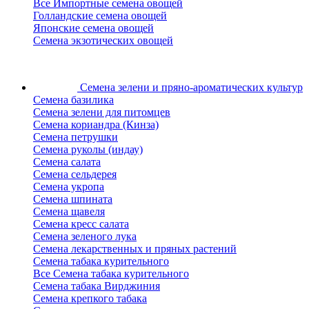
Все Импортные семена овощей
Голландские семена овощей
Японские семена овощей
Семена экзотических овощей
Семена зелени
и пряно-ароматических культур
Семена базилика
Семена зелени для питомцев
Семена кориандра (Кинза)
Семена петрушки
Семена руколы (индау)
Семена салата
Семена сельдерея
Семена укропа
Семена шпината
Семена щавеля
Семена кресс салата
Семена зеленого лука
Семена лекарственных и пряных растений
Семена табака курительного
Все Семена табака курительного
Семена табака Вирджиния
Семена крепкого табака