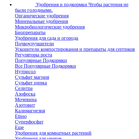
Удобрения и подкормки
Чтобы растения не
были голодными.
Органические удобрения
Минеральные удобрения
Микробиологические удобрения
Биопрепараты
Удобрения для сада и огорода
Почвоулучшители
Ускорители компостирования и препараты для септиков
Регуляторы роста
Популярные Подкормки
Все Популярные Подкормки
Нутрисол
Сульфат магния
Сульфат цинка
Селитра
Азофоска
Мочевина
Азотовит
Калимагнезия
Etisso
Суперфосфат
Еще
Удобрения для комнатных растений
Удобрения для цветов