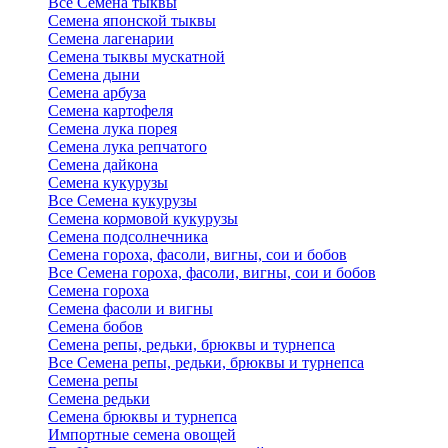
Все Семена тыквы
Семена японской тыквы
Семена лагенарии
Семена тыквы мускатной
Семена дыни
Семена арбуза
Семена картофеля
Семена лука порея
Семена лука репчатого
Семена дайкона
Семена кукурузы
Все Семена кукурузы
Семена кормовой кукурузы
Семена подсолнечника
Семена гороха, фасоли, вигны, сои и бобов
Все Семена гороха, фасоли, вигны, сои и бобов
Семена гороха
Семена фасоли и вигны
Семена бобов
Семена репы, редьки, брюквы и турнепса
Все Семена репы, редьки, брюквы и турнепса
Семена репы
Семена редьки
Семена брюквы и турнепса
Импортные семена овощей