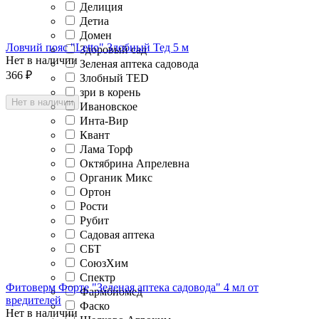
Делиция
Детиа
Домен
Ловчий пояс "Letto" Злобный Тед 5 м
Здоровый сад
Нет в наличии
Зеленая аптека садовода
366
₽
Злобный TED
зри в корень
Нет в наличии
Ивановское
Инта-Вир
Квант
Лама Торф
Октябрина Апрелевна
Органик Микс
Ортон
Рости
Рубит
Садовая аптека
СБТ
СоюзХим
Спектр
Фитоверм Форте "Зеленая аптека садовода" 4 мл от
Фармбиомед
вредителей
Фаско
Нет в наличии