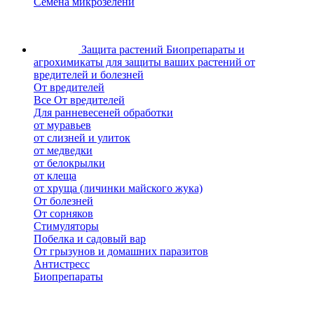
Семена микрозелени
Защита растений
Биопрепараты и
агрохимикаты для защиты ваших растений от
вредителей и болезней
От вредителей
Все От вредителей
Для ранневесеней обработки
от муравьев
от слизней и улиток
от медведки
от белокрылки
от клеща
от хруща (личинки майского жука)
От болезней
От сорняков
Стимуляторы
Побелка и садовый вар
От грызунов и домашних паразитов
Антистресс
Биопрепараты