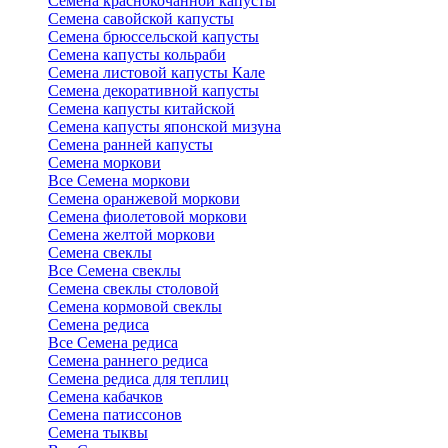
Семена краснокочанной капусты
Семена савойской капусты
Семена брюссельской капусты
Семена капусты кольраби
Семена листовой капусты Кале
Семена декоративной капусты
Семена капусты китайской
Семена капусты японской мизуна
Семена ранней капусты
Семена моркови
Все Семена моркови
Семена оранжевой моркови
Семена фиолетовой моркови
Семена желтой моркови
Семена свеклы
Все Семена свеклы
Семена свеклы столовой
Семена кормовой свеклы
Семена редиса
Все Семена редиса
Семена раннего редиса
Семена редиса для теплиц
Семена кабачков
Семена патиссонов
Семена тыквы