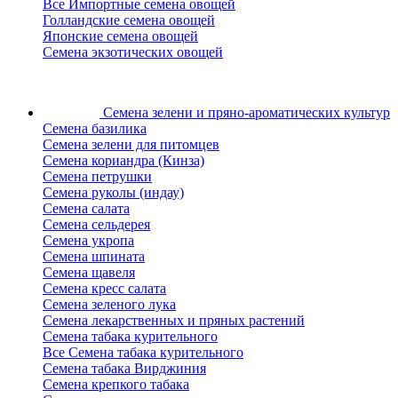
Все Импортные семена овощей
Голландские семена овощей
Японские семена овощей
Семена экзотических овощей
Семена зелени
и пряно-ароматических культур
Семена базилика
Семена зелени для питомцев
Семена кориандра (Кинза)
Семена петрушки
Семена руколы (индау)
Семена салата
Семена сельдерея
Семена укропа
Семена шпината
Семена щавеля
Семена кресс салата
Семена зеленого лука
Семена лекарственных и пряных растений
Семена табака курительного
Все Семена табака курительного
Семена табака Вирджиния
Семена крепкого табака