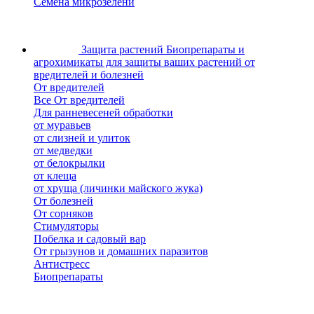
Семена микрозелени
Защита растений
Биопрепараты и
агрохимикаты для защиты ваших растений от
вредителей и болезней
От вредителей
Все От вредителей
Для ранневесеней обработки
от муравьев
от слизней и улиток
от медведки
от белокрылки
от клеща
от хруща (личинки майского жука)
От болезней
От сорняков
Стимуляторы
Побелка и садовый вар
От грызунов и домашних паразитов
Антистресс
Биопрепараты