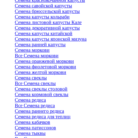
Семена краснокочанной капусты
Семена савойской капусты
Семена брюссельской капусты
Семена капусты кольраби
Семена листовой капусты Кале
Семена декоративной капусты
Семена капусты китайской
Семена капусты японской мизуна
Семена ранней капусты
Семена моркови
Все Семена моркови
Семена оранжевой моркови
Семена фиолетовой моркови
Семена желтой моркови
Семена свеклы
Все Семена свеклы
Семена свеклы столовой
Семена кормовой свеклы
Семена редиса
Все Семена редиса
Семена раннего редиса
Семена редиса для теплиц
Семена кабачков
Семена патиссонов
Семена тыквы