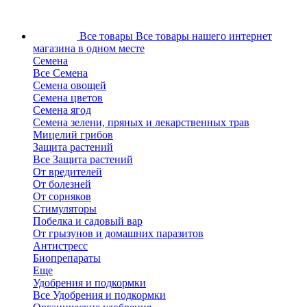
Все товары
Все товары нашего интернет
магазина в одном месте
Семена
Все Семена
Семена овощей
Семена цветов
Семена ягод
Семена зелени, пряных и лекарственных трав
Мицелий грибов
Защита растений
Все Защита растений
От вредителей
От болезней
От сорняков
Стимуляторы
Побелка и садовый вар
От грызунов и домашних паразитов
Антистресс
Биопрепараты
Еще
Удобрения и подкормки
Все Удобрения и подкормки