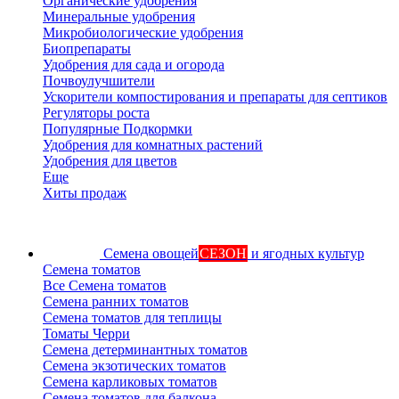
Органические удобрения
Минеральные удобрения
Микробиологические удобрения
Биопрепараты
Удобрения для сада и огорода
Почвоулучшители
Ускорители компостирования и препараты для септиков
Регуляторы роста
Популярные Подкормки
Удобрения для комнатных растений
Удобрения для цветов
Еще
Хиты продаж
Семена овощей
СЕЗОН
и ягодных культур
Семена томатов
Все Семена томатов
Семена ранних томатов
Семена томатов для теплицы
Томаты Черри
Семена детерминантных томатов
Семена экзотических томатов
Семена карликовых томатов
Семена томатов для балкона