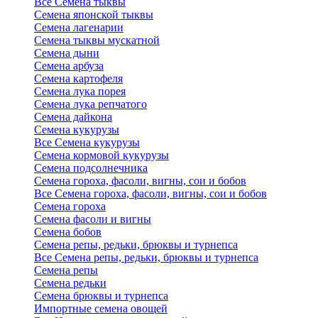
Все Семена тыквы
Семена японской тыквы
Семена лагенарии
Семена тыквы мускатной
Семена дыни
Семена арбуза
Семена картофеля
Семена лука порея
Семена лука репчатого
Семена дайкона
Семена кукурузы
Все Семена кукурузы
Семена кормовой кукурузы
Семена подсолнечника
Семена гороха, фасоли, вигны, сои и бобов
Все Семена гороха, фасоли, вигны, сои и бобов
Семена гороха
Семена фасоли и вигны
Семена бобов
Семена репы, редьки, брюквы и турнепса
Все Семена репы, редьки, брюквы и турнепса
Семена репы
Семена редьки
Семена брюквы и турнепса
Импортные семена овощей