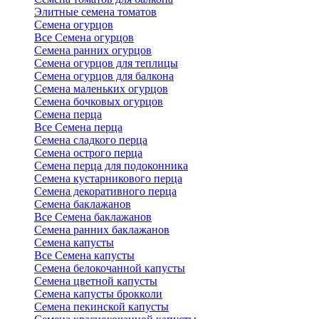
Элитные семена томатов
Семена огурцов
Все Семена огурцов
Семена ранних огурцов
Семена огурцов для теплицы
Семена огурцов для балкона
Семена маленьких огурцов
Семена бочковых огурцов
Семена перца
Все Семена перца
Семена сладкого перца
Семена острого перца
Семена перца для подоконника
Семена кустарникового перца
Семена декоративного перца
Семена баклажанов
Все Семена баклажанов
Семена ранних баклажанов
Семена капусты
Все Семена капусты
Семена белокочанной капусты
Семена цветной капусты
Семена капусты брокколи
Семена пекинской капусты