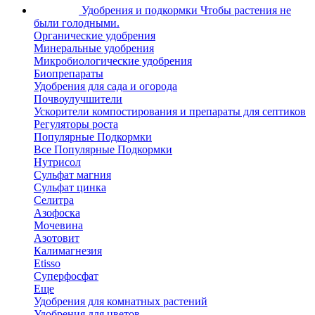
Удобрения и подкормки
Чтобы растения не
были голодными.
Органические удобрения
Минеральные удобрения
Микробиологические удобрения
Биопрепараты
Удобрения для сада и огорода
Почвоулучшители
Ускорители компостирования и препараты для септиков
Регуляторы роста
Популярные Подкормки
Все Популярные Подкормки
Нутрисол
Сульфат магния
Сульфат цинка
Селитра
Азофоска
Мочевина
Азотовит
Калимагнезия
Etisso
Суперфосфат
Еще
Удобрения для комнатных растений
Удобрения для цветов