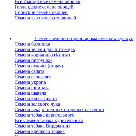
Все Импортные семена овощей
Голландские семена овощей
Японские семена овощей
Семена экзотических овощей
Семена зелени
и пряно-ароматических культур
Семена базилика
Семена зелени для питомцев
Семена кориандра (Кинза)
Семена петрушки
Семена руколы (индау)
Семена салата
Семена сельдерея
Семена укропа
Семена шпината
Семена щавеля
Семена кресс салата
Семена зеленого лука
Семена лекарственных и пряных растений
Семена табака курительного
Все Семена табака курительного
Семена табака Вирджиния
Семена крепкого табака