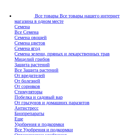
Все товары
Все товары нашего интернет
магазина в одном месте
Семена
Все Семена
Семена овощей
Семена цветов
Семена ягод
Семена зелени, пряных и лекарственных трав
Мицелий грибов
Защита растений
Все Защита растений
От вредителей
От болезней
От сорняков
Стимуляторы
Побелка и садовый вар
От грызунов и домашних паразитов
Антистресс
Биопрепараты
Еще
Удобрения и подкормки
Все Удобрения и подкормки