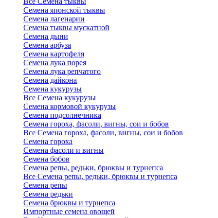
Все Семена тыквы
Семена японской тыквы
Семена лагенарии
Семена тыквы мускатной
Семена дыни
Семена арбуза
Семена картофеля
Семена лука порея
Семена лука репчатого
Семена дайкона
Семена кукурузы
Все Семена кукурузы
Семена кормовой кукурузы
Семена подсолнечника
Семена гороха, фасоли, вигны, сои и бобов
Все Семена гороха, фасоли, вигны, сои и бобов
Семена гороха
Семена фасоли и вигны
Семена бобов
Семена репы, редьки, брюквы и турнепса
Все Семена репы, редьки, брюквы и турнепса
Семена репы
Семена редьки
Семена брюквы и турнепса
Импортные семена овощей