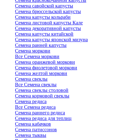
Семена краснокочанной капусты
Семена савойской капусты
Семена брюссельской капусты
Семена капусты кольраби
Семена листовой капусты Кале
Семена декоративной капусты
Семена капусты китайской
Семена капусты японской мизуна
Семена ранней капусты
Семена моркови
Все Семена моркови
Семена оранжевой моркови
Семена фиолетовой моркови
Семена желтой моркови
Семена свеклы
Все Семена свеклы
Семена свеклы столовой
Семена кормовой свеклы
Семена редиса
Все Семена редиса
Семена раннего редиса
Семена редиса для теплиц
Семена кабачков
Семена патиссонов
Семена тыквы