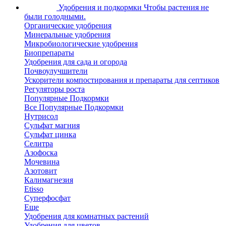
Удобрения и подкормки
Чтобы растения не
были голодными.
Органические удобрения
Минеральные удобрения
Микробиологические удобрения
Биопрепараты
Удобрения для сада и огорода
Почвоулучшители
Ускорители компостирования и препараты для септиков
Регуляторы роста
Популярные Подкормки
Все Популярные Подкормки
Нутрисол
Сульфат магния
Сульфат цинка
Селитра
Азофоска
Мочевина
Азотовит
Калимагнезия
Etisso
Суперфосфат
Еще
Удобрения для комнатных растений
Удобрения для цветов