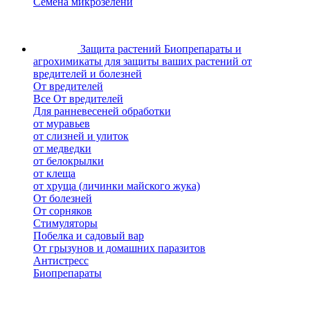
Семена микрозелени
Защита растений
Биопрепараты и
агрохимикаты для защиты ваших растений от
вредителей и болезней
От вредителей
Все От вредителей
Для ранневесеней обработки
от муравьев
от слизней и улиток
от медведки
от белокрылки
от клеща
от хруща (личинки майского жука)
От болезней
От сорняков
Стимуляторы
Побелка и садовый вар
От грызунов и домашних паразитов
Антистресс
Биопрепараты