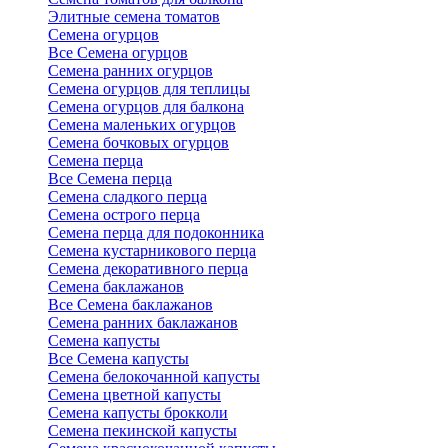
Элитные семена томатов
Семена огурцов
Все Семена огурцов
Семена ранних огурцов
Семена огурцов для теплицы
Семена огурцов для балкона
Семена маленьких огурцов
Семена бочковых огурцов
Семена перца
Все Семена перца
Семена сладкого перца
Семена острого перца
Семена перца для подоконника
Семена кустарникового перца
Семена декоративного перца
Семена баклажанов
Все Семена баклажанов
Семена ранних баклажанов
Семена капусты
Все Семена капусты
Семена белокочанной капусты
Семена цветной капусты
Семена капусты брокколи
Семена пекинской капусты