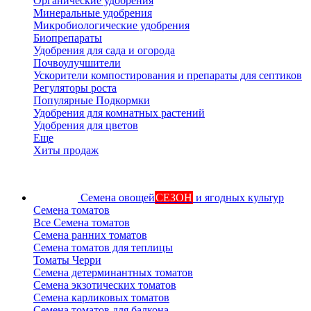
Органические удобрения
Минеральные удобрения
Микробиологические удобрения
Биопрепараты
Удобрения для сада и огорода
Почвоулучшители
Ускорители компостирования и препараты для септиков
Регуляторы роста
Популярные Подкормки
Удобрения для комнатных растений
Удобрения для цветов
Еще
Хиты продаж
Семена овощей
СЕЗОН
и ягодных культур
Семена томатов
Все Семена томатов
Семена ранних томатов
Семена томатов для теплицы
Томаты Черри
Семена детерминантных томатов
Семена экзотических томатов
Семена карликовых томатов
Семена томатов для балкона