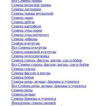
Все Семена тыквы
Семена японской тыквы
Семена лагенарии
Семена тыквы мускатной
Семена дыни
Семена арбуза
Семена картофеля
Семена лука порея
Семена лука репчатого
Семена дайкона
Семена кукурузы
Все Семена кукурузы
Семена кормовой кукурузы
Семена подсолнечника
Семена гороха, фасоли, вигны, сои и бобов
Все Семена гороха, фасоли, вигны, сои и бобов
Семена гороха
Семена фасоли и вигны
Семена бобов
Семена репы, редьки, брюквы и турнепса
Все Семена репы, редьки, брюквы и турнепса
Семена репы
Семена редьки
Семена брюквы и турнепса
Импортные семена овощей