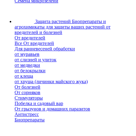
Семена микрозелени
Защита растений
Биопрепараты и
агрохимикаты для защиты ваших растений от
вредителей и болезней
От вредителей
Все От вредителей
Для ранневесеней обработки
от муравьев
от слизней и улиток
от медведки
от белокрылки
от клеща
от хруща (личинки майского жука)
От болезней
От сорняков
Стимуляторы
Побелка и садовый вар
От грызунов и домашних паразитов
Антистресс
Биопрепараты