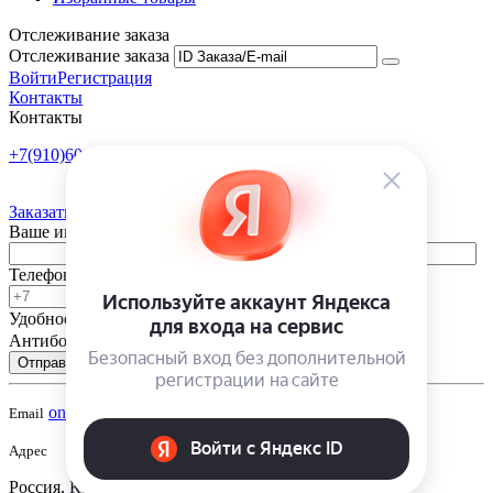
Отслеживание заказа
Отслеживание заказа
Войти
Регистрация
Контакты
Контакты
+7(910)601-10-10
Пн-Пт: 9:00-18:00
Заказать обратный звонок
Ваше имя
Телефон
Удобное время
-
Антибот
Отправить
onsad@onsad.ru
Email
Адрес
Россия, Калуга,