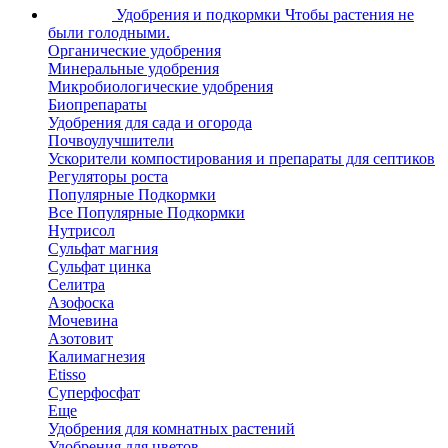
Удобрения и подкормки
Чтобы растения не
были голодными.
Органические удобрения
Минеральные удобрения
Микробиологические удобрения
Биопрепараты
Удобрения для сада и огорода
Почвоулучшители
Ускорители компостирования и препараты для септиков
Регуляторы роста
Популярные Подкормки
Все Популярные Подкормки
Нутрисол
Сульфат магния
Сульфат цинка
Селитра
Азофоска
Мочевина
Азотовит
Калимагнезия
Etisso
Суперфосфат
Еще
Удобрения для комнатных растений
Удобрения для цветов