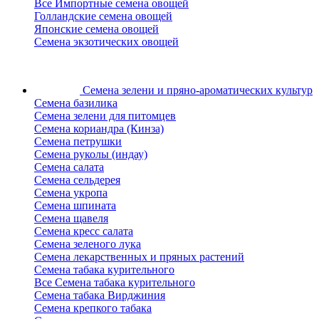
Все Импортные семена овощей
Голландские семена овощей
Японские семена овощей
Семена экзотических овощей
Семена зелени
и пряно-ароматических культур
Семена базилика
Семена зелени для питомцев
Семена кориандра (Кинза)
Семена петрушки
Семена руколы (индау)
Семена салата
Семена сельдерея
Семена укропа
Семена шпината
Семена щавеля
Семена кресс салата
Семена зеленого лука
Семена лекарственных и пряных растений
Семена табака курительного
Все Семена табака курительного
Семена табака Вирджиния
Семена крепкого табака