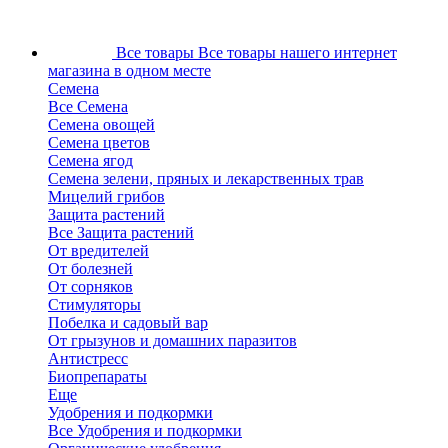
Все товары
Все товары нашего интернет
магазина в одном месте
Семена
Все Семена
Семена овощей
Семена цветов
Семена ягод
Семена зелени, пряных и лекарственных трав
Мицелий грибов
Защита растений
Все Защита растений
От вредителей
От болезней
От сорняков
Стимуляторы
Побелка и садовый вар
От грызунов и домашних паразитов
Антистресс
Биопрепараты
Еще
Удобрения и подкормки
Все Удобрения и подкормки