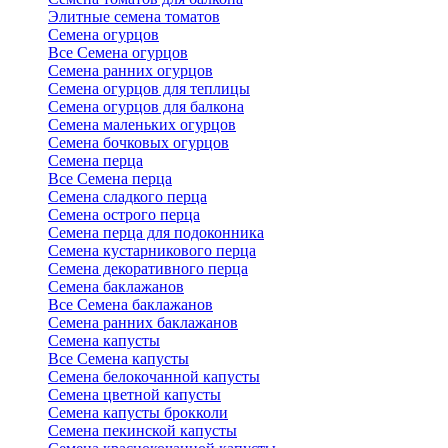
Элитные семена томатов
Семена огурцов
Все Семена огурцов
Семена ранних огурцов
Семена огурцов для теплицы
Семена огурцов для балкона
Семена маленьких огурцов
Семена бочковых огурцов
Семена перца
Все Семена перца
Семена сладкого перца
Семена острого перца
Семена перца для подоконника
Семена кустарникового перца
Семена декоративного перца
Семена баклажанов
Все Семена баклажанов
Семена ранних баклажанов
Семена капусты
Все Семена капусты
Семена белокочанной капусты
Семена цветной капусты
Семена капусты брокколи
Семена пекинской капусты