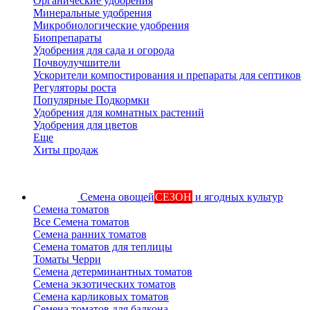
Органические удобрения
Минеральные удобрения
Микробиологические удобрения
Биопрепараты
Удобрения для сада и огорода
Почвоулучшители
Ускорители компостирования и препараты для септиков
Регуляторы роста
Популярные Подкормки
Удобрения для комнатных растений
Удобрения для цветов
Еще
Хиты продаж
Семена овощей
СЕЗОН
и ягодных культур
Семена томатов
Все Семена томатов
Семена ранних томатов
Семена томатов для теплицы
Томаты Черри
Семена детерминантных томатов
Семена экзотических томатов
Семена карликовых томатов
Семена томатов для балкона