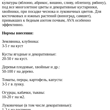
культуры (яблоню, абрикос, вишню, сливу, облепиху, рябину),
под все многолетние цветы и декоративные кустарники,
хвойники, при посадке чеснока и луковичных цветов. Для
косточковых и южных растений (виноград, самшит),
привыкших к бедным азотом почвам, AVA особенно
эффективно.
Нормы внесения:
Земляника, клубника:
3-5 г на куст
Кусты ягодные и декоративные:
20-50 г на куст.
Деревья плодовые, хвойные и др.:
50-100 г на дерево.
Томаты, перцы, картофель, капуста:
3-5 г в лунку.
Огурцы, кабачки, тыквы:
10-20 г на м2.
Луковичные (в том числе декоративные):
1-2 г на растение.