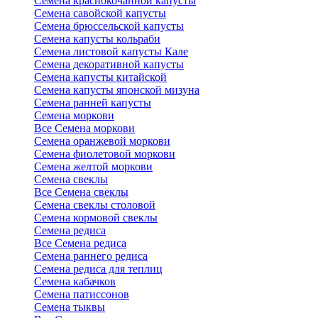
Семена краснокочанной капусты
Семена савойской капусты
Семена брюссельской капусты
Семена капусты кольраби
Семена листовой капусты Кале
Семена декоративной капусты
Семена капусты китайской
Семена капусты японской мизуна
Семена ранней капусты
Семена моркови
Все Семена моркови
Семена оранжевой моркови
Семена фиолетовой моркови
Семена желтой моркови
Семена свеклы
Все Семена свеклы
Семена свеклы столовой
Семена кормовой свеклы
Семена редиса
Все Семена редиса
Семена раннего редиса
Семена редиса для теплиц
Семена кабачков
Семена патиссонов
Семена тыквы