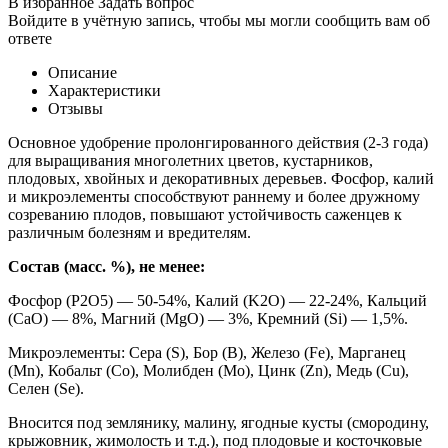
В избранное
Задать вопрос
Войдите в учётную запись, чтобы мы могли сообщить вам об
ответе
Описание
Характеристики
Отзывы
Основное удобрение пролонгированного действия (2-3 года)
для выращивания многолетних цветов, кустарников,
плодовых, хвойных и декоративных деревьев. Фосфор, калий
и микроэлементы способствуют раннему и более дружному
созреванию плодов, повышают устойчивость саженцев к
различным болезням и вредителям.
Состав (масс. %), не менее:
Фосфор (P2O5) — 50-54%, Калий (K2O) — 22-24%, Кальций
(CaO) — 8%, Магний (MgO) — 3%, Кремний (Si) — 1,5%.
Микроэлементы: Сера (S), Бор (B), Железо (Fe), Марганец
(Mn), Кобальт (Co), Молибден (Mo), Цинк (Zn), Медь (Cu),
Селен (Se).
Вносится под землянику, малину, ягодные кусты (смородину,
крыжовник, жимолость и т.д.), под плодовые и косточковые