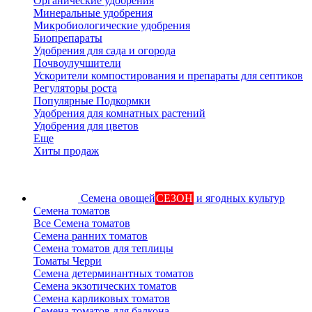
Органические удобрения
Минеральные удобрения
Микробиологические удобрения
Биопрепараты
Удобрения для сада и огорода
Почвоулучшители
Ускорители компостирования и препараты для септиков
Регуляторы роста
Популярные Подкормки
Удобрения для комнатных растений
Удобрения для цветов
Еще
Хиты продаж
Семена овощей
СЕЗОН
и ягодных культур
Семена томатов
Все Семена томатов
Семена ранних томатов
Семена томатов для теплицы
Томаты Черри
Семена детерминантных томатов
Семена экзотических томатов
Семена карликовых томатов
Семена томатов для балкона