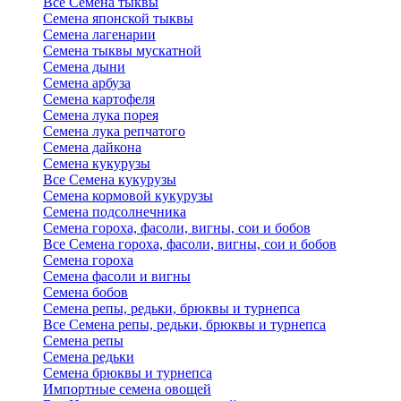
Все Семена тыквы
Семена японской тыквы
Семена лагенарии
Семена тыквы мускатной
Семена дыни
Семена арбуза
Семена картофеля
Семена лука порея
Семена лука репчатого
Семена дайкона
Семена кукурузы
Все Семена кукурузы
Семена кормовой кукурузы
Семена подсолнечника
Семена гороха, фасоли, вигны, сои и бобов
Все Семена гороха, фасоли, вигны, сои и бобов
Семена гороха
Семена фасоли и вигны
Семена бобов
Семена репы, редьки, брюквы и турнепса
Все Семена репы, редьки, брюквы и турнепса
Семена репы
Семена редьки
Семена брюквы и турнепса
Импортные семена овощей