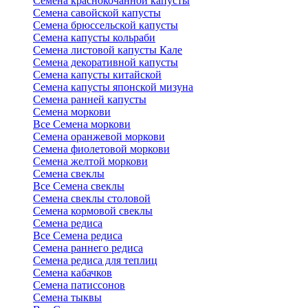
Семена краснокочанной капусты
Семена савойской капусты
Семена брюссельской капусты
Семена капусты кольраби
Семена листовой капусты Кале
Семена декоративной капусты
Семена капусты китайской
Семена капусты японской мизуна
Семена ранней капусты
Семена моркови
Все Семена моркови
Семена оранжевой моркови
Семена фиолетовой моркови
Семена желтой моркови
Семена свеклы
Все Семена свеклы
Семена свеклы столовой
Семена кормовой свеклы
Семена редиса
Все Семена редиса
Семена раннего редиса
Семена редиса для теплиц
Семена кабачков
Семена патиссонов
Семена тыквы