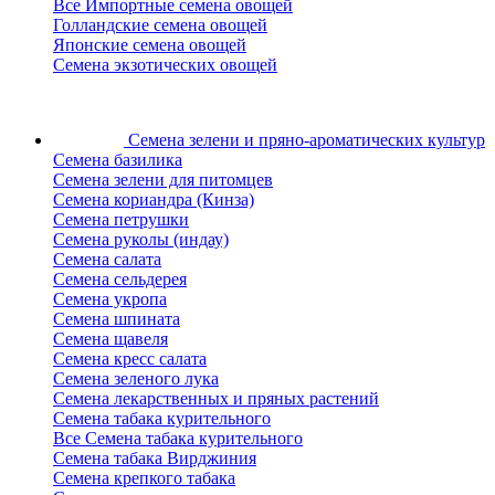
Все Импортные семена овощей
Голландские семена овощей
Японские семена овощей
Семена экзотических овощей
Семена зелени
и пряно-ароматических культур
Семена базилика
Семена зелени для питомцев
Семена кориандра (Кинза)
Семена петрушки
Семена руколы (индау)
Семена салата
Семена сельдерея
Семена укропа
Семена шпината
Семена щавеля
Семена кресс салата
Семена зеленого лука
Семена лекарственных и пряных растений
Семена табака курительного
Все Семена табака курительного
Семена табака Вирджиния
Семена крепкого табака