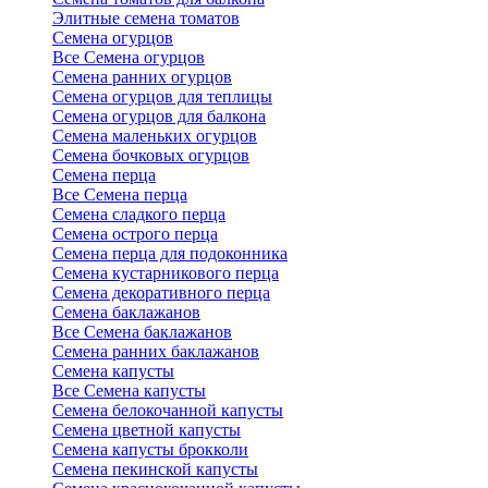
Элитные семена томатов
Семена огурцов
Все Семена огурцов
Семена ранних огурцов
Семена огурцов для теплицы
Семена огурцов для балкона
Семена маленьких огурцов
Семена бочковых огурцов
Семена перца
Все Семена перца
Семена сладкого перца
Семена острого перца
Семена перца для подоконника
Семена кустарникового перца
Семена декоративного перца
Семена баклажанов
Все Семена баклажанов
Семена ранних баклажанов
Семена капусты
Все Семена капусты
Семена белокочанной капусты
Семена цветной капусты
Семена капусты брокколи
Семена пекинской капусты