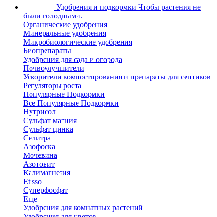
Удобрения и подкормки
Чтобы растения не
были голодными.
Органические удобрения
Минеральные удобрения
Микробиологические удобрения
Биопрепараты
Удобрения для сада и огорода
Почвоулучшители
Ускорители компостирования и препараты для септиков
Регуляторы роста
Популярные Подкормки
Все Популярные Подкормки
Нутрисол
Сульфат магния
Сульфат цинка
Селитра
Азофоска
Мочевина
Азотовит
Калимагнезия
Etisso
Суперфосфат
Еще
Удобрения для комнатных растений
Удобрения для цветов