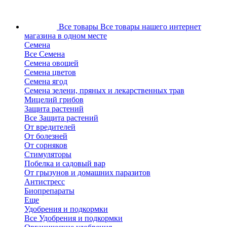
Все товары
Все товары нашего интернет
магазина в одном месте
Семена
Все Семена
Семена овощей
Семена цветов
Семена ягод
Семена зелени, пряных и лекарственных трав
Мицелий грибов
Защита растений
Все Защита растений
От вредителей
От болезней
От сорняков
Стимуляторы
Побелка и садовый вар
От грызунов и домашних паразитов
Антистресс
Биопрепараты
Еще
Удобрения и подкормки
Все Удобрения и подкормки