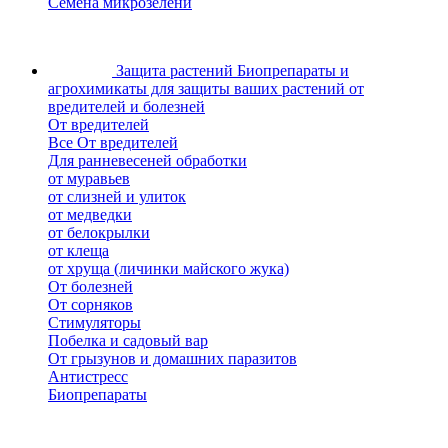
Семена микрозелени
Защита растений
Биопрепараты и
агрохимикаты для защиты ваших растений от
вредителей и болезней
От вредителей
Все От вредителей
Для ранневесеней обработки
от муравьев
от слизней и улиток
от медведки
от белокрылки
от клеща
от хруща (личинки майского жука)
От болезней
От сорняков
Стимуляторы
Побелка и садовый вар
От грызунов и домашних паразитов
Антистресс
Биопрепараты