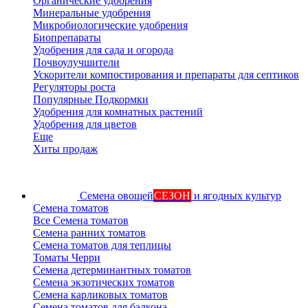
Органические удобрения
Минеральные удобрения
Микробиологические удобрения
Биопрепараты
Удобрения для сада и огорода
Почвоулучшители
Ускорители компостирования и препараты для септиков
Регуляторы роста
Популярные Подкормки
Удобрения для комнатных растений
Удобрения для цветов
Еще
Хиты продаж
Семена овощей
СЕЗОН
и ягодных культур
Семена томатов
Все Семена томатов
Семена ранних томатов
Семена томатов для теплицы
Томаты Черри
Семена детерминантных томатов
Семена экзотических томатов
Семена карликовых томатов
Семена томатов для балкона