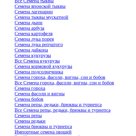
Все Семена тыквы
Семена японской тыквы
Семена лагенарии
Семена тыквы мускатной
Семена дыни
Семена арбуза
Семена картофеля
Семена лука порея
Семена лука репчатого
Семена дайкона
Семена кукурузы
Все Семена кукурузы
Семена кормовой кукурузы
Семена подсолнечника
Семена гороха, фасоли, вигны, сои и бобов
Все Семена гороха, фасоли, вигны, сои и бобов
Семена гороха
Семена фасоли и вигны
Семена бобов
Семена репы, редьки, брюквы и турнепса
Все Семена репы, редьки, брюквы и турнепса
Семена репы
Семена редьки
Семена брюквы и турнепса
Импортные семена овощей