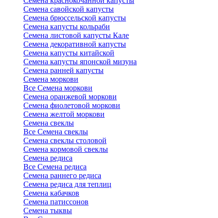
Семена краснокочанной капусты
Семена савойской капусты
Семена брюссельской капусты
Семена капусты кольраби
Семена листовой капусты Кале
Семена декоративной капусты
Семена капусты китайской
Семена капусты японской мизуна
Семена ранней капусты
Семена моркови
Все Семена моркови
Семена оранжевой моркови
Семена фиолетовой моркови
Семена желтой моркови
Семена свеклы
Все Семена свеклы
Семена свеклы столовой
Семена кормовой свеклы
Семена редиса
Все Семена редиса
Семена раннего редиса
Семена редиса для теплиц
Семена кабачков
Семена патиссонов
Семена тыквы