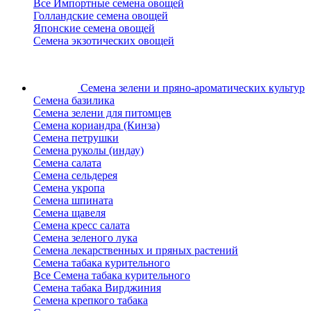
Все Импортные семена овощей
Голландские семена овощей
Японские семена овощей
Семена экзотических овощей
Семена зелени
и пряно-ароматических культур
Семена базилика
Семена зелени для питомцев
Семена кориандра (Кинза)
Семена петрушки
Семена руколы (индау)
Семена салата
Семена сельдерея
Семена укропа
Семена шпината
Семена щавеля
Семена кресс салата
Семена зеленого лука
Семена лекарственных и пряных растений
Семена табака курительного
Все Семена табака курительного
Семена табака Вирджиния
Семена крепкого табака