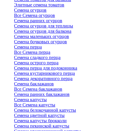
Элитные семена томатов
Семена огурцов
Все Семена огурцов
Семена ранних огурцов
Семена огурцов для теплицы
Семена огурцов для балкона
Семена маленьких огурцов
Семена бочковых огурцов
Семена перца
Все Семена перца
Семена сладкого перца
Семена острого перца
Семена перца для подоконника
Семена кустарникового перца
Семена декоративного перца
Семена баклажанов
Все Семена баклажанов
Семена ранних баклажанов
Семена капусты
Все Семена капусты
Семена белокочанной капусты
Семена цветной капусты
Семена капусты брокколи
Семена пекинской капусты