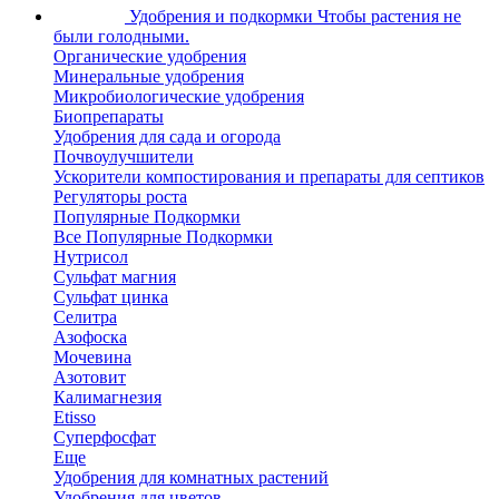
Удобрения и подкормки
Чтобы растения не
были голодными.
Органические удобрения
Минеральные удобрения
Микробиологические удобрения
Биопрепараты
Удобрения для сада и огорода
Почвоулучшители
Ускорители компостирования и препараты для септиков
Регуляторы роста
Популярные Подкормки
Все Популярные Подкормки
Нутрисол
Сульфат магния
Сульфат цинка
Селитра
Азофоска
Мочевина
Азотовит
Калимагнезия
Etisso
Суперфосфат
Еще
Удобрения для комнатных растений
Удобрения для цветов