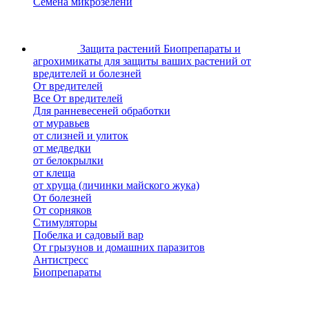
Семена микрозелени
Защита растений
Биопрепараты и
агрохимикаты для защиты ваших растений от
вредителей и болезней
От вредителей
Все От вредителей
Для ранневесеней обработки
от муравьев
от слизней и улиток
от медведки
от белокрылки
от клеща
от хруща (личинки майского жука)
От болезней
От сорняков
Стимуляторы
Побелка и садовый вар
От грызунов и домашних паразитов
Антистресс
Биопрепараты