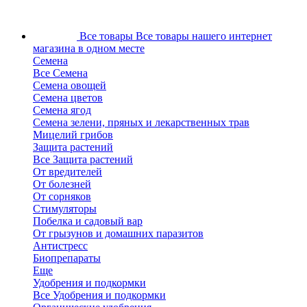
Все товары
Все товары нашего интернет
магазина в одном месте
Семена
Все Семена
Семена овощей
Семена цветов
Семена ягод
Семена зелени, пряных и лекарственных трав
Мицелий грибов
Защита растений
Все Защита растений
От вредителей
От болезней
От сорняков
Стимуляторы
Побелка и садовый вар
От грызунов и домашних паразитов
Антистресс
Биопрепараты
Еще
Удобрения и подкормки
Все Удобрения и подкормки