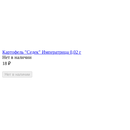
Картофель "Седек" Императрица 0,02 г
Нет в наличии
18
₽
Нет в наличии