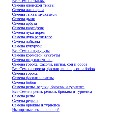
Все Семена тыквы
Семена японской тыквы
Семена лагенарии
Семена тыквы мускатной
Семена дыни
Семена арбуза
Семена картофеля
Семена лука порея
Семена лука репчатого
Семена дайкона
Семена кукурузы
Все Семена кукурузы
Семена кормовой кукурузы
Семена подсолнечника
Семена гороха, фасоли, вигны, сои и бобов
Все Семена гороха, фасоли, вигны, сои и бобов
Семена гороха
Семена фасоли и вигны
Семена бобов
Семена репы, редьки, брюквы и турнепса
Все Семена репы, редьки, брюквы и турнепса
Семена репы
Семена редьки
Семена брюквы и турнепса
Импортные семена овощей