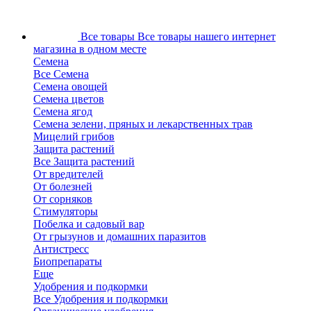
Все товары
Все товары нашего интернет
магазина в одном месте
Семена
Все Семена
Семена овощей
Семена цветов
Семена ягод
Семена зелени, пряных и лекарственных трав
Мицелий грибов
Защита растений
Все Защита растений
От вредителей
От болезней
От сорняков
Стимуляторы
Побелка и садовый вар
От грызунов и домашних паразитов
Антистресс
Биопрепараты
Еще
Удобрения и подкормки
Все Удобрения и подкормки