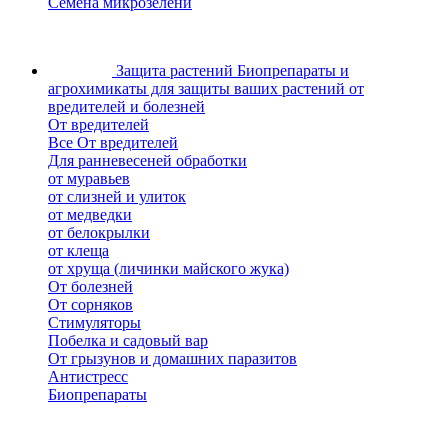
Семена микрозелени
Защита растений
Биопрепараты и
агрохимикаты для защиты ваших растений от
вредителей и болезней
От вредителей
Все От вредителей
Для ранневесеней обработки
от муравьев
от слизней и улиток
от медведки
от белокрылки
от клеща
от хруща (личинки майского жука)
От болезней
От сорняков
Стимуляторы
Побелка и садовый вар
От грызунов и домашних паразитов
Антистресс
Биопрепараты