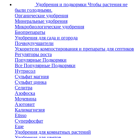
Удобрения и подкормки
Чтобы растения не
были голодными.
Органические удобрения
Минеральные удобрения
Микробиологические удобрения
Биопрепараты
Удобрения для сада и огорода
Почвоулучшители
Ускорители компостирования и препараты для септиков
Регуляторы роста
Популярные Подкормки
Все Популярные Подкормки
Нутрисол
Сульфат магния
Сульфат цинка
Селитра
Азофоска
Мочевина
Азотовит
Калимагнезия
Etisso
Суперфосфат
Еще
Удобрения для комнатных растений
Удобрения для цветов