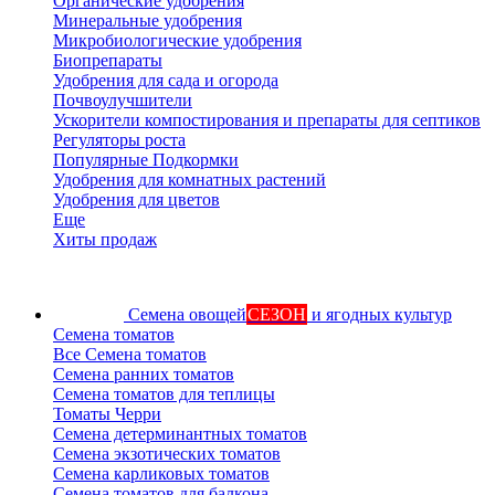
Органические удобрения
Минеральные удобрения
Микробиологические удобрения
Биопрепараты
Удобрения для сада и огорода
Почвоулучшители
Ускорители компостирования и препараты для септиков
Регуляторы роста
Популярные Подкормки
Удобрения для комнатных растений
Удобрения для цветов
Еще
Хиты продаж
Семена овощей
СЕЗОН
и ягодных культур
Семена томатов
Все Семена томатов
Семена ранних томатов
Семена томатов для теплицы
Томаты Черри
Семена детерминантных томатов
Семена экзотических томатов
Семена карликовых томатов
Семена томатов для балкона