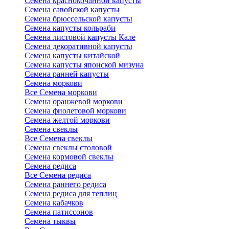
Семена краснокочанной капусты
Семена савойской капусты
Семена брюссельской капусты
Семена капусты кольраби
Семена листовой капусты Кале
Семена декоративной капусты
Семена капусты китайской
Семена капусты японской мизуна
Семена ранней капусты
Семена моркови
Все Семена моркови
Семена оранжевой моркови
Семена фиолетовой моркови
Семена желтой моркови
Семена свеклы
Все Семена свеклы
Семена свеклы столовой
Семена кормовой свеклы
Семена редиса
Все Семена редиса
Семена раннего редиса
Семена редиса для теплиц
Семена кабачков
Семена патиссонов
Семена тыквы