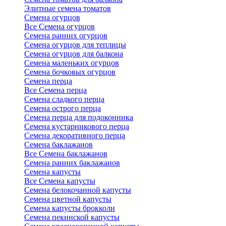
Элитные семена томатов
Семена огурцов
Все Семена огурцов
Семена ранних огурцов
Семена огурцов для теплицы
Семена огурцов для балкона
Семена маленьких огурцов
Семена бочковых огурцов
Семена перца
Все Семена перца
Семена сладкого перца
Семена острого перца
Семена перца для подоконника
Семена кустарникового перца
Семена декоративного перца
Семена баклажанов
Все Семена баклажанов
Семена ранних баклажанов
Семена капусты
Все Семена капусты
Семена белокочанной капусты
Семена цветной капусты
Семена капусты брокколи
Семена пекинской капусты