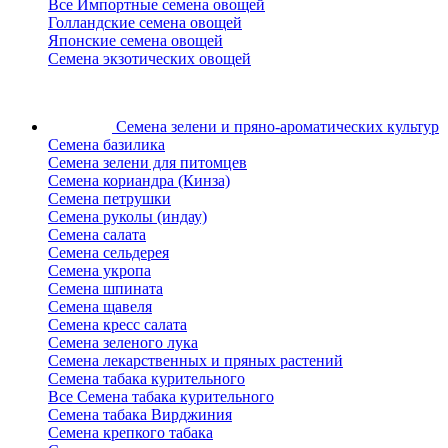
Все Импортные семена овощей
Голландские семена овощей
Японские семена овощей
Семена экзотических овощей
Семена зелени
и пряно-ароматических культур
Семена базилика
Семена зелени для питомцев
Семена кориандра (Кинза)
Семена петрушки
Семена руколы (индау)
Семена салата
Семена сельдерея
Семена укропа
Семена шпината
Семена щавеля
Семена кресс салата
Семена зеленого лука
Семена лекарственных и пряных растений
Семена табака курительного
Все Семена табака курительного
Семена табака Вирджиния
Семена крепкого табака