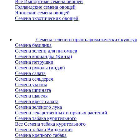
Все Импортные семена овощей
Голландские семена овощей
Японские семена овощей
Семена экзотических овощей
Семена зелени
и пряно-ароматических культур
Семена базилика
Семена зелени для питомцев
Семена кориандра (Кинза)
Семена петрушки
Семена руколы (индау)
Семена салата
Семена сельдерея
Семена укропа
Семена шпината
Семена щавеля
Семена кресс салата
Семена зеленого лука
Семена лекарственных и пряных растений
Семена табака курительного
Все Семена табака курительного
Семена табака Вирджиния
Семена крепкого табака