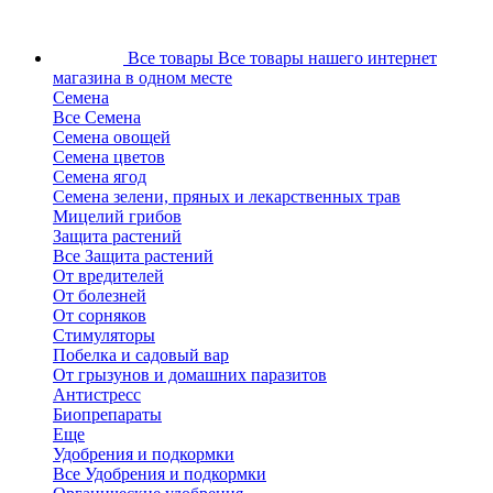
Все товары
Все товары нашего интернет
магазина в одном месте
Семена
Все Семена
Семена овощей
Семена цветов
Семена ягод
Семена зелени, пряных и лекарственных трав
Мицелий грибов
Защита растений
Все Защита растений
От вредителей
От болезней
От сорняков
Стимуляторы
Побелка и садовый вар
От грызунов и домашних паразитов
Антистресс
Биопрепараты
Еще
Удобрения и подкормки
Все Удобрения и подкормки