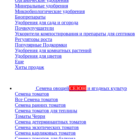
Органические удобрения
Минеральные удобрения
Микробиологические удобрения
Биопрепараты
Удобрения для сада и огорода
Почвоулучшители
Ускорители компостирования и препараты для септиков
Регуляторы роста
Популярные Подкормки
Удобрения для комнатных растений
Удобрения для цветов
Еще
Хиты продаж
Семена овощей
СЕЗОН
и ягодных культур
Семена томатов
Все Семена томатов
Семена ранних томатов
Семена томатов для теплицы
Томаты Черри
Семена детерминантных томатов
Семена экзотических томатов
Семена карликовых томатов
Семена томатов для балкона