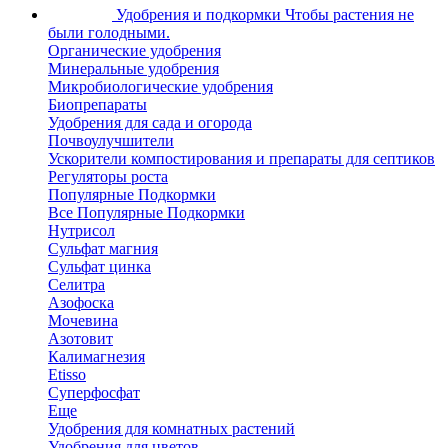
Удобрения и подкормки
Чтобы растения не
были голодными.
Органические удобрения
Минеральные удобрения
Микробиологические удобрения
Биопрепараты
Удобрения для сада и огорода
Почвоулучшители
Ускорители компостирования и препараты для септиков
Регуляторы роста
Популярные Подкормки
Все Популярные Подкормки
Нутрисол
Сульфат магния
Сульфат цинка
Селитра
Азофоска
Мочевина
Азотовит
Калимагнезия
Etisso
Суперфосфат
Еще
Удобрения для комнатных растений
Удобрения для цветов