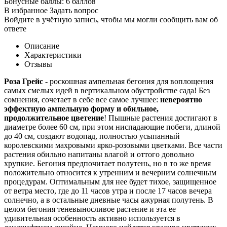
Бонусные баллы:
6 баллов
В избранное
Задать вопрос
Войдите в учётную запись, чтобы мы могли сообщить вам об
ответе
Описание
Характеристики
Отзывы
Роза Грейс
- роскошная ампельная бегония для воплощения
самых смелых идей в вертикальном обустройстве сада! Без
сомнения, сочетает в себе все самое лучшее:
невероятно
эффектную ампельную форму и обильное,
продолжительное цветение
! Пышные растения достигают в
диаметре более 60 см, при этом ниспадающие побеги, длиной
до 40 см, создают водопад, полностью усыпанный
королевскими махровыми ярко-розовыми цветками. Все части
растения обильно напитаны влагой и оттого довольно
хрупкие. Бегония предпочитает полутень, но в то же время
положительно относится к утренним и вечерним солнечным
процедурам. Оптимальным для нее будет тихое, защищенное
от ветра место, где до 11 часов утра и после 17 часов вечера
солнечно, а в остальные дневные часы ажурная полутень. В
целом бегония теневыносливое растение и эта ее
удивительная особенность активно используется в