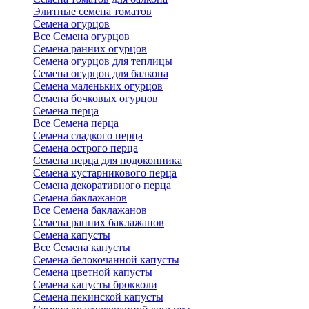
Элитные семена томатов
Семена огурцов
Все Семена огурцов
Семена ранних огурцов
Семена огурцов для теплицы
Семена огурцов для балкона
Семена маленьких огурцов
Семена бочковых огурцов
Семена перца
Все Семена перца
Семена сладкого перца
Семена острого перца
Семена перца для подоконника
Семена кустарникового перца
Семена декоративного перца
Семена баклажанов
Все Семена баклажанов
Семена ранних баклажанов
Семена капусты
Все Семена капусты
Семена белокочанной капусты
Семена цветной капусты
Семена капусты брокколи
Семена пекинской капусты