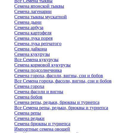
Все Семена тыквы
Семена японской тыквы
Семена лагенарии
Семена тыквы мускатной
Семена дыни
Семена арбуза
Семена картофеля
Семена лука порея
Семена лука репчатого
Семена дайкона
Семена кукурузы
Все Семена кукурузы
Семена кормовой кукурузы
Семена подсолнечника
Семена гороха, фасоли, вигны, сои и бобов
Все Семена гороха, фасоли, вигны, сои и бобов
Семена гороха
Семена фасоли и вигны
Семена бобов
Семена репы, редьки, брюквы и турнепса
Все Семена репы, редьки, брюквы и турнепса
Семена репы
Семена редьки
Семена брюквы и турнепса
Импортные семена овощей