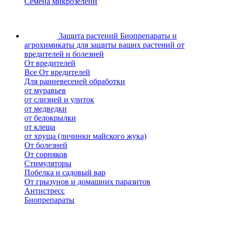
Семена микрозелени
Защита растений
Биопрепараты и
агрохимикаты для защиты ваших растений от
вредителей и болезней
От вредителей
Все От вредителей
Для ранневесеней обработки
от муравьев
от слизней и улиток
от медведки
от белокрылки
от клеща
от хруща (личинки майского жука)
От болезней
От сорняков
Стимуляторы
Побелка и садовый вар
От грызунов и домашних паразитов
Антистресс
Биопрепараты