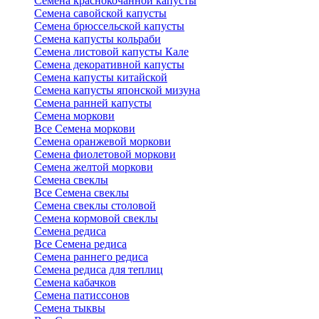
Семена краснокочанной капусты
Семена савойской капусты
Семена брюссельской капусты
Семена капусты кольраби
Семена листовой капусты Кале
Семена декоративной капусты
Семена капусты китайской
Семена капусты японской мизуна
Семена ранней капусты
Семена моркови
Все Семена моркови
Семена оранжевой моркови
Семена фиолетовой моркови
Семена желтой моркови
Семена свеклы
Все Семена свеклы
Семена свеклы столовой
Семена кормовой свеклы
Семена редиса
Все Семена редиса
Семена раннего редиса
Семена редиса для теплиц
Семена кабачков
Семена патиссонов
Семена тыквы