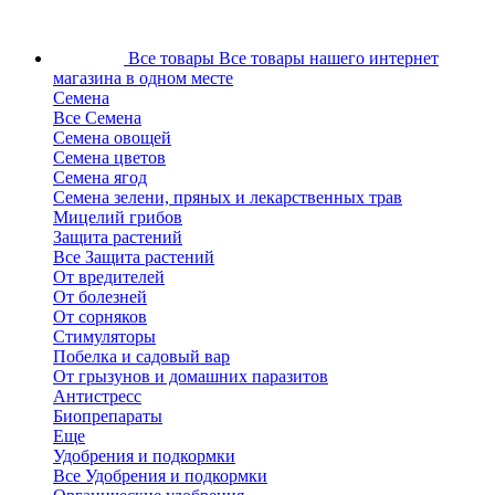
Все товары
Все товары нашего интернет
магазина в одном месте
Семена
Все Семена
Семена овощей
Семена цветов
Семена ягод
Семена зелени, пряных и лекарственных трав
Мицелий грибов
Защита растений
Все Защита растений
От вредителей
От болезней
От сорняков
Стимуляторы
Побелка и садовый вар
От грызунов и домашних паразитов
Антистресс
Биопрепараты
Еще
Удобрения и подкормки
Все Удобрения и подкормки