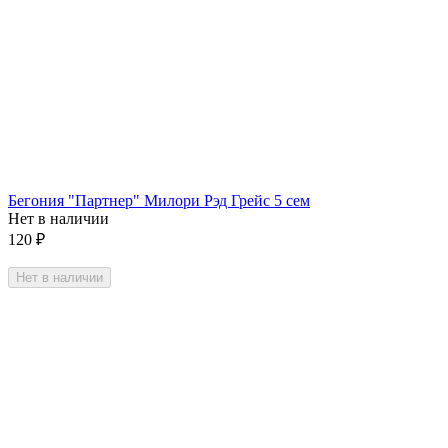
Бегония "Партнер" Милори Рэд Грейс 5 сем
Нет в наличии
120
₽
Нет в наличии