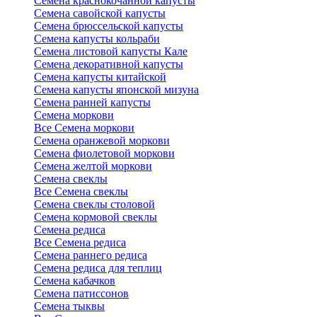
Семена краснокочанной капусты
Семена савойской капусты
Семена брюссельской капусты
Семена капусты кольраби
Семена листовой капусты Кале
Семена декоративной капусты
Семена капусты китайской
Семена капусты японской мизуна
Семена ранней капусты
Семена моркови
Все Семена моркови
Семена оранжевой моркови
Семена фиолетовой моркови
Семена желтой моркови
Семена свеклы
Все Семена свеклы
Семена свеклы столовой
Семена кормовой свеклы
Семена редиса
Все Семена редиса
Семена раннего редиса
Семена редиса для теплиц
Семена кабачков
Семена патиссонов
Семена тыквы