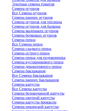
Элитные семена томатов
Семена огурцов
Все Семена огурцов
Семена ранних огурцов
Семена огурцов для теплицы
Семена огурцов для балкона
Семена маленьких огурцов
Семена бочковых огурцов
Семена перца
Все Семена перца
Семена сладкого перца
Семена острого перца
Семена перца для подоконника
Семена кустарникового перца
Семена декоративного перца
Семена баклажанов
Все Семена баклажанов
Семена ранних баклажанов
Семена капусты
Все Семена капусты
Семена белокочанной капусты
Семена цветной капусты
Семена капусты брокколи
Семена пекинской капусты