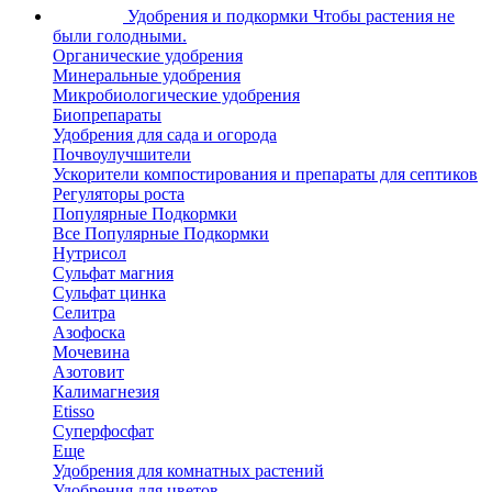
Удобрения и подкормки
Чтобы растения не
были голодными.
Органические удобрения
Минеральные удобрения
Микробиологические удобрения
Биопрепараты
Удобрения для сада и огорода
Почвоулучшители
Ускорители компостирования и препараты для септиков
Регуляторы роста
Популярные Подкормки
Все Популярные Подкормки
Нутрисол
Сульфат магния
Сульфат цинка
Селитра
Азофоска
Мочевина
Азотовит
Калимагнезия
Etisso
Суперфосфат
Еще
Удобрения для комнатных растений
Удобрения для цветов