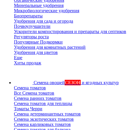
Органические удобрения
Минеральные удобрения
Микробиологические удобрения
Биопрепараты
Удобрения для сада и огорода
Почвоулучшители
Ускорители компостирования и препараты для септиков
Регуляторы роста
Популярные Подкормки
Удобрения для комнатных растений
Удобрения для цветов
Еще
Хиты продаж
Семена овощей
СЕЗОН
и ягодных культур
Семена томатов
Все Семена томатов
Семена ранних томатов
Семена томатов для теплицы
Томаты Черри
Семена детерминантных томатов
Семена экзотических томатов
Семена карликовых томатов
Семена томатов для балкона