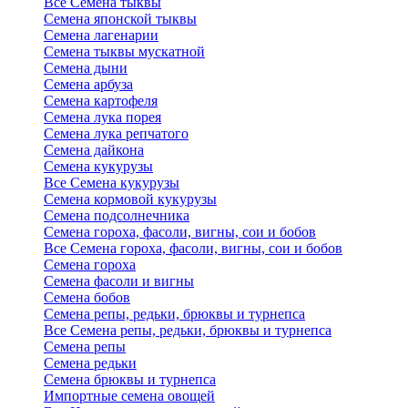
Все Семена тыквы
Семена японской тыквы
Семена лагенарии
Семена тыквы мускатной
Семена дыни
Семена арбуза
Семена картофеля
Семена лука порея
Семена лука репчатого
Семена дайкона
Семена кукурузы
Все Семена кукурузы
Семена кормовой кукурузы
Семена подсолнечника
Семена гороха, фасоли, вигны, сои и бобов
Все Семена гороха, фасоли, вигны, сои и бобов
Семена гороха
Семена фасоли и вигны
Семена бобов
Семена репы, редьки, брюквы и турнепса
Все Семена репы, редьки, брюквы и турнепса
Семена репы
Семена редьки
Семена брюквы и турнепса
Импортные семена овощей