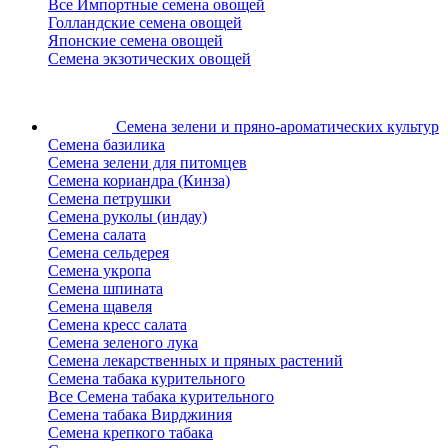
Все Импортные семена овощей
Голландские семена овощей
Японские семена овощей
Семена экзотических овощей
Семена зелени
и пряно-ароматических культур
Семена базилика
Семена зелени для питомцев
Семена кориандра (Кинза)
Семена петрушки
Семена руколы (индау)
Семена салата
Семена сельдерея
Семена укропа
Семена шпината
Семена щавеля
Семена кресс салата
Семена зеленого лука
Семена лекарственных и пряных растений
Семена табака курительного
Все Семена табака курительного
Семена табака Вирджиния
Семена крепкого табака