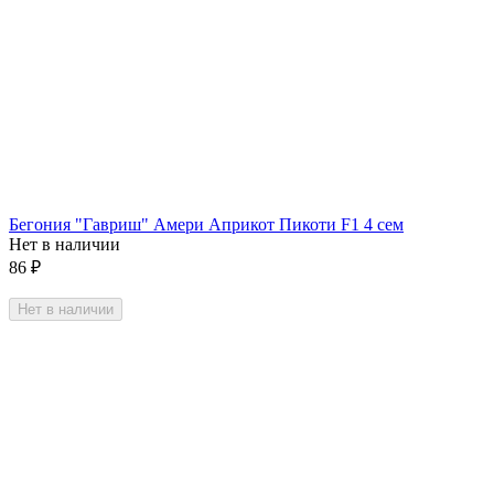
Бегония "Гавриш" Амери Априкот Пикоти F1 4 сем
Нет в наличии
86
₽
Нет в наличии