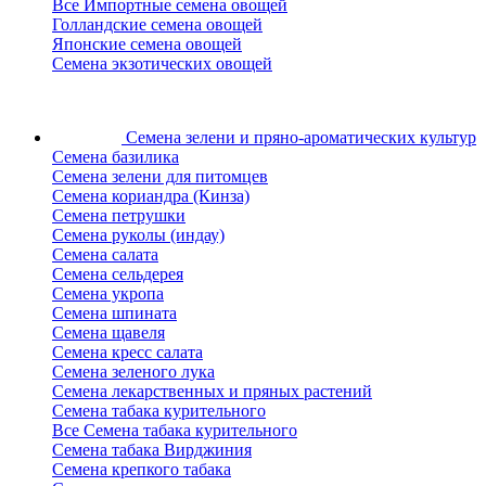
Все Импортные семена овощей
Голландские семена овощей
Японские семена овощей
Семена экзотических овощей
Семена зелени
и пряно-ароматических культур
Семена базилика
Семена зелени для питомцев
Семена кориандра (Кинза)
Семена петрушки
Семена руколы (индау)
Семена салата
Семена сельдерея
Семена укропа
Семена шпината
Семена щавеля
Семена кресс салата
Семена зеленого лука
Семена лекарственных и пряных растений
Семена табака курительного
Все Семена табака курительного
Семена табака Вирджиния
Семена крепкого табака