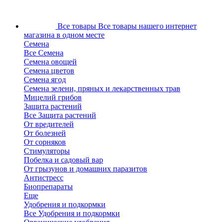
Все товары
Все товары нашего интернет
магазина в одном месте
Семена
Все Семена
Семена овощей
Семена цветов
Семена ягод
Семена зелени, пряных и лекарственных трав
Мицелий грибов
Защита растений
Все Защита растений
От вредителей
От болезней
От сорняков
Стимуляторы
Побелка и садовый вар
От грызунов и домашних паразитов
Антистресс
Биопрепараты
Еще
Удобрения и подкормки
Все Удобрения и подкормки