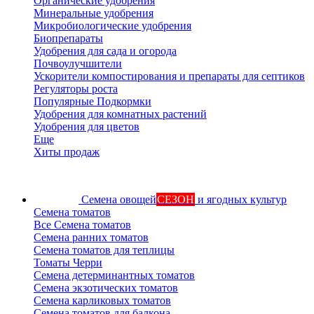
Органические удобрения
Минеральные удобрения
Микробиологические удобрения
Биопрепараты
Удобрения для сада и огорода
Почвоулучшители
Ускорители компостирования и препараты для септиков
Регуляторы роста
Популярные Подкормки
Удобрения для комнатных растений
Удобрения для цветов
Еще
Хиты продаж
Семена овощей
СЕЗОН
и ягодных культур
Семена томатов
Все Семена томатов
Семена ранних томатов
Семена томатов для теплицы
Томаты Черри
Семена детерминантных томатов
Семена экзотических томатов
Семена карликовых томатов
Семена томатов для балкона