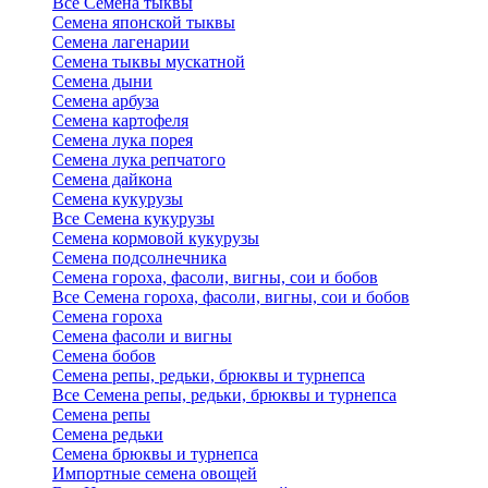
Все Семена тыквы
Семена японской тыквы
Семена лагенарии
Семена тыквы мускатной
Семена дыни
Семена арбуза
Семена картофеля
Семена лука порея
Семена лука репчатого
Семена дайкона
Семена кукурузы
Все Семена кукурузы
Семена кормовой кукурузы
Семена подсолнечника
Семена гороха, фасоли, вигны, сои и бобов
Все Семена гороха, фасоли, вигны, сои и бобов
Семена гороха
Семена фасоли и вигны
Семена бобов
Семена репы, редьки, брюквы и турнепса
Все Семена репы, редьки, брюквы и турнепса
Семена репы
Семена редьки
Семена брюквы и турнепса
Импортные семена овощей