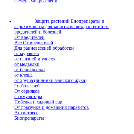
Семена микрозелени
Защита растений
Биопрепараты и
агрохимикаты для защиты ваших растений от
вредителей и болезней
От вредителей
Все От вредителей
Для ранневесеней обработки
от муравьев
от слизней и улиток
от медведки
от белокрылки
от клеща
от хруща (личинки майского жука)
От болезней
От сорняков
Стимуляторы
Побелка и садовый вар
От грызунов и домашних паразитов
Антистресс
Биопрепараты