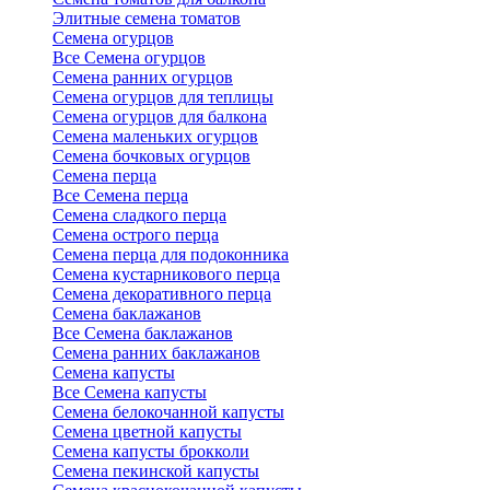
Элитные семена томатов
Семена огурцов
Все Семена огурцов
Семена ранних огурцов
Семена огурцов для теплицы
Семена огурцов для балкона
Семена маленьких огурцов
Семена бочковых огурцов
Семена перца
Все Семена перца
Семена сладкого перца
Семена острого перца
Семена перца для подоконника
Семена кустарникового перца
Семена декоративного перца
Семена баклажанов
Все Семена баклажанов
Семена ранних баклажанов
Семена капусты
Все Семена капусты
Семена белокочанной капусты
Семена цветной капусты
Семена капусты брокколи
Семена пекинской капусты