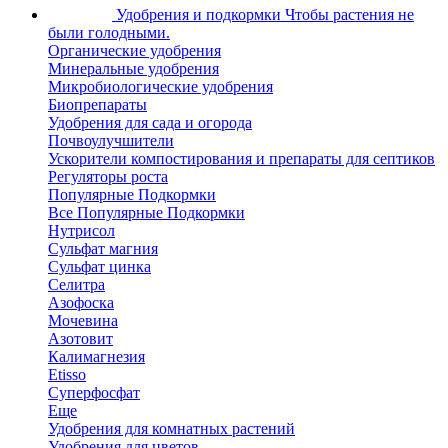
Удобрения и подкормки
Чтобы растения не
были голодными.
Органические удобрения
Минеральные удобрения
Микробиологические удобрения
Биопрепараты
Удобрения для сада и огорода
Почвоулучшители
Ускорители компостирования и препараты для септиков
Регуляторы роста
Популярные Подкормки
Все Популярные Подкормки
Нутрисол
Сульфат магния
Сульфат цинка
Селитра
Азофоска
Мочевина
Азотовит
Калимагнезия
Etisso
Суперфосфат
Еще
Удобрения для комнатных растений
Удобрения для цветов