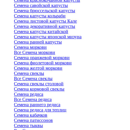
Семена краснокочанной капусты
Семена савойской капусты
Семена брюссельской капусты
Семена капусты кольраби
Семена листовой капусты Кале
Семена декоративной капусты
Семена капусты китайской
Семена капусты японской мизуна
Семена ранней капусты
Семена моркови
Все Семена моркови
Семена оранжевой моркови
Семена фиолетовой моркови
Семена желтой моркови
Семена свеклы
Все Семена свеклы
Семена свеклы столовой
Семена кормовой свеклы
Семена редиса
Все Семена редиса
Семена раннего редиса
Семена редиса для теплиц
Семена кабачков
Семена патиссонов
Семена тыквы