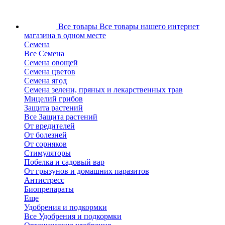
Все товары
Все товары нашего интернет
магазина в одном месте
Семена
Все Семена
Семена овощей
Семена цветов
Семена ягод
Семена зелени, пряных и лекарственных трав
Мицелий грибов
Защита растений
Все Защита растений
От вредителей
От болезней
От сорняков
Стимуляторы
Побелка и садовый вар
От грызунов и домашних паразитов
Антистресс
Биопрепараты
Еще
Удобрения и подкормки
Все Удобрения и подкормки