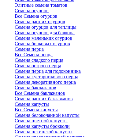
Элитные семена томатов
Семена огурцов
Все Семена огурцов
Семена ранних огурцов
Семена огурцов для теплицы
Семена огурцов для балкона
Семена маленьких огурцов
Семена бочковых огурцов
Семена перца
Все Семена перца
Семена сладкого перца
Семена острого перца
Семена перца для подоконника
Семена кустарникового перца
Семена декоративного перца
Семена баклажанов
Все Семена баклажанов
Семена ранних баклажанов
Семена капусты
Все Семена капусты
Семена белокочанной капусты
Семена цветной капусты
Семена капусты брокколи
Семена пекинской капусты