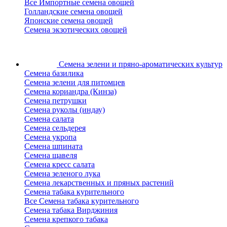
Все Импортные семена овощей
Голландские семена овощей
Японские семена овощей
Семена экзотических овощей
Семена зелени
и пряно-ароматических культур
Семена базилика
Семена зелени для питомцев
Семена кориандра (Кинза)
Семена петрушки
Семена руколы (индау)
Семена салата
Семена сельдерея
Семена укропа
Семена шпината
Семена щавеля
Семена кресс салата
Семена зеленого лука
Семена лекарственных и пряных растений
Семена табака курительного
Все Семена табака курительного
Семена табака Вирджиния
Семена крепкого табака