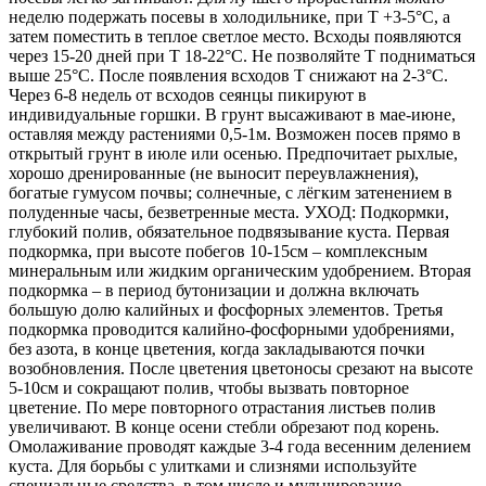
неделю подержать посевы в холодильнике, при Т +3-5°С, а
затем поместить в теплое светлое место. Всходы появляются
через 15-20 дней при Т 18-22°С. Не позволяйте Т подниматься
выше 25°С. После появления всходов Т снижают на 2-3°С.
Через 6-8 недель от всходов сеянцы пикируют в
индивидуальные горшки. В грунт высаживают в мае-июне,
оставляя между растениями 0,5-1м. Возможен посев прямо в
открытый грунт в июле или осенью. Предпочитает рыхлые,
хорошо дренированные (не выносит переувлажнения),
богатые гумусом почвы; солнечные, с лёгким затенением в
полуденные часы, безветренные места. УХОД: Подкормки,
глубокий полив, обязательное подвязывание куста. Первая
подкормка, при высоте побегов 10-15см – комплексным
минеральным или жидким органическим удобрением. Вторая
подкормка – в период бутонизации и должна включать
большую долю калийных и фосфорных элементов. Третья
подкормка проводится калийно-фосфорными удобрениями,
без азота, в конце цветения, когда закладываются почки
возобновления. После цветения цветоносы срезают на высоте
5-10см и сокращают полив, чтобы вызвать повторное
цветение. По мере повторного отрастания листьев полив
увеличивают. В конце осени стебли обрезают под корень.
Омолаживание проводят каждые 3-4 года весенним делением
куста. Для борьбы с улитками и слизнями используйте
специальные средства, в том числе и мульчирование