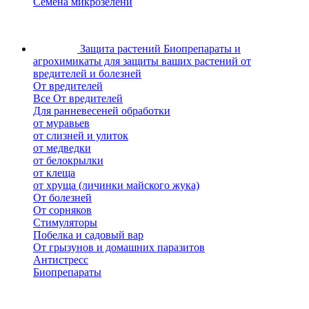
Семена микрозелени
Защита растений
Биопрепараты и
агрохимикаты для защиты ваших растений от
вредителей и болезней
От вредителей
Все От вредителей
Для ранневесеней обработки
от муравьев
от слизней и улиток
от медведки
от белокрылки
от клеща
от хруща (личинки майского жука)
От болезней
От сорняков
Стимуляторы
Побелка и садовый вар
От грызунов и домашних паразитов
Антистресс
Биопрепараты