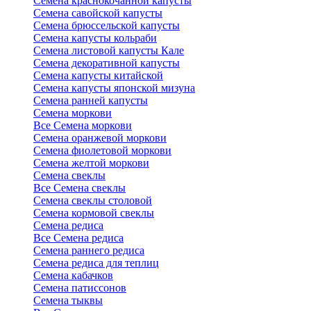
Семена краснокочанной капусты
Семена савойской капусты
Семена брюссельской капусты
Семена капусты кольраби
Семена листовой капусты Кале
Семена декоративной капусты
Семена капусты китайской
Семена капусты японской мизуна
Семена ранней капусты
Семена моркови
Все Семена моркови
Семена оранжевой моркови
Семена фиолетовой моркови
Семена желтой моркови
Семена свеклы
Все Семена свеклы
Семена свеклы столовой
Семена кормовой свеклы
Семена редиса
Все Семена редиса
Семена раннего редиса
Семена редиса для теплиц
Семена кабачков
Семена патиссонов
Семена тыквы