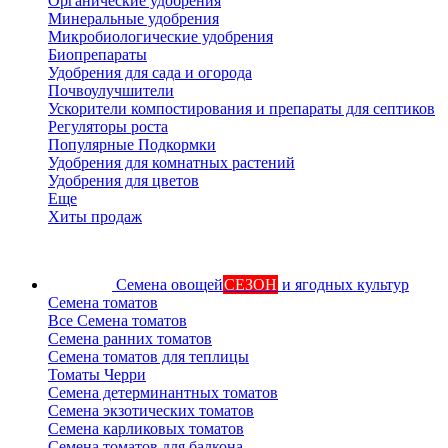
Органические удобрения
Минеральные удобрения
Микробиологические удобрения
Биопрепараты
Удобрения для сада и огорода
Почвоулучшители
Ускорители компостирования и препараты для септиков
Регуляторы роста
Популярные Подкормки
Удобрения для комнатных растений
Удобрения для цветов
Еще
Хиты продаж
Семена овощей
СЕЗОН
и ягодных культур
Семена томатов
Все Семена томатов
Семена ранних томатов
Семена томатов для теплицы
Томаты Черри
Семена детерминантных томатов
Семена экзотических томатов
Семена карликовых томатов
Семена томатов для балкона