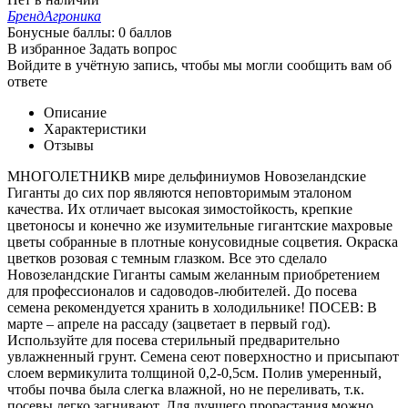
Бренд
Агроника
Бонусные баллы:
0 баллов
В избранное
Задать вопрос
Войдите в учётную запись, чтобы мы могли сообщить вам об
ответе
Описание
Характеристики
Отзывы
МНОГОЛЕТНИКВ мире дельфиниумов Новозеландские
Гиганты до сих пор являются неповторимым эталоном
качества. Их отличает высокая зимостойкость, крепкие
цветоносы и конечно же изумительные гигантские махровые
цветы собранные в плотные конусовидные соцветия. Окраска
цветков розовая с темным глазком. Все это сделало
Новозеландские Гиганты самым желанным приобретением
для профессионалов и садоводов-любителей. До посева
семена рекомендуется хранить в холодильнике! ПОСЕВ: В
марте – апреле на рассаду (зацветает в первый год).
Используйте для посева стерильный предварительно
увлажненный грунт. Семена сеют поверхностно и присыпают
слоем вермикулита толщиной 0,2-0,5см. Полив умеренный,
чтобы почва была слегка влажной, но не переливать, т.к.
посевы легко загнивают. Для лучшего прорастания можно