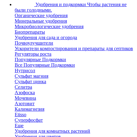
Удобрения и подкормки
Чтобы растения не
были голодными.
Органические удобрения
Минеральные удобрения
Микробиологические удобрения
Биопрепараты
Удобрения для сада и огорода
Почвоулучшители
Ускорители компостирования и препараты для септиков
Регуляторы роста
Популярные Подкормки
Все Популярные Подкормки
Нутрисол
Сульфат магния
Сульфат цинка
Селитра
Азофоска
Мочевина
Азотовит
Калимагнезия
Etisso
Суперфосфат
Еще
Удобрения для комнатных растений
Удобрения для цветов