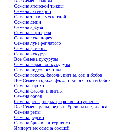
Все Семена тыквы
Семена японской тыквы
Семена лагенарии
Семена тыквы мускатной
Семена дыни
Семена арбуза
Семена картофеля
Семена лука порея
Семена лука репчатого
Семена дайкона
Семена кукурузы
Все Семена кукурузы
Семена кормовой кукурузы
Семена подсолнечника
Семена гороха, фасоли, вигны, сои и бобов
Все Семена гороха, фасоли, вигны, сои и бобов
Семена гороха
Семена фасоли и вигны
Семена бобов
Семена репы, редьки, брюквы и турнепса
Все Семена репы, редьки, брюквы и турнепса
Семена репы
Семена редьки
Семена брюквы и турнепса
Импортные семена овощей