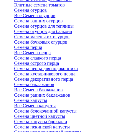
Элитные семена томатов
Семена огурцов
Все Семена огурцов
Семена ранних огурцов
Семена огурцов для теплицы
Семена огурцов для балкона
Семена маленьких огурцов
Семена бочковых огурцов
Семена перца
Все Семена перца
Семена сладкого перца
Семена острого перца
Семена перца для подоконника
Семена кустарникового перца
Семена декоративного перца
Семена баклажанов
Все Семена баклажанов
Семена ранних баклажанов
Семена капусты
Все Семена капусты
Семена белокочанной капусты
Семена цветной капусты
Семена капусты брокколи
Семена пекинской капусты