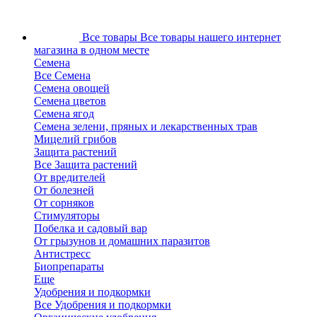
Все товары
Все товары нашего интернет
магазина в одном месте
Семена
Все Семена
Семена овощей
Семена цветов
Семена ягод
Семена зелени, пряных и лекарственных трав
Мицелий грибов
Защита растений
Все Защита растений
От вредителей
От болезней
От сорняков
Стимуляторы
Побелка и садовый вар
От грызунов и домашних паразитов
Антистресс
Биопрепараты
Еще
Удобрения и подкормки
Все Удобрения и подкормки