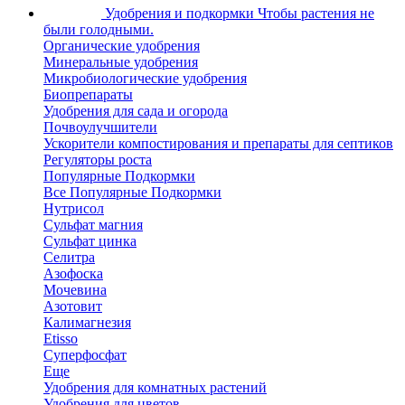
Удобрения и подкормки
Чтобы растения не
были голодными.
Органические удобрения
Минеральные удобрения
Микробиологические удобрения
Биопрепараты
Удобрения для сада и огорода
Почвоулучшители
Ускорители компостирования и препараты для септиков
Регуляторы роста
Популярные Подкормки
Все Популярные Подкормки
Нутрисол
Сульфат магния
Сульфат цинка
Селитра
Азофоска
Мочевина
Азотовит
Калимагнезия
Etisso
Суперфосфат
Еще
Удобрения для комнатных растений
Удобрения для цветов