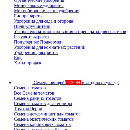
Органические удобрения
Минеральные удобрения
Микробиологические удобрения
Биопрепараты
Удобрения для сада и огорода
Почвоулучшители
Ускорители компостирования и препараты для септиков
Регуляторы роста
Популярные Подкормки
Удобрения для комнатных растений
Удобрения для цветов
Еще
Хиты продаж
Семена овощей
СЕЗОН
и ягодных культур
Семена томатов
Все Семена томатов
Семена ранних томатов
Семена томатов для теплицы
Томаты Черри
Семена детерминантных томатов
Семена экзотических томатов
Семена карликовых томатов
Семена томатов для балкона