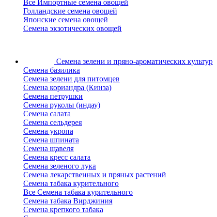
Все Импортные семена овощей
Голландские семена овощей
Японские семена овощей
Семена экзотических овощей
Семена зелени
и пряно-ароматических культур
Семена базилика
Семена зелени для питомцев
Семена кориандра (Кинза)
Семена петрушки
Семена руколы (индау)
Семена салата
Семена сельдерея
Семена укропа
Семена шпината
Семена щавеля
Семена кресс салата
Семена зеленого лука
Семена лекарственных и пряных растений
Семена табака курительного
Все Семена табака курительного
Семена табака Вирджиния
Семена крепкого табака