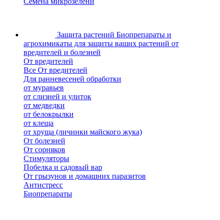
Семена микрозелени
Защита растений
Биопрепараты и
агрохимикаты для защиты ваших растений от
вредителей и болезней
От вредителей
Все От вредителей
Для ранневесеней обработки
от муравьев
от слизней и улиток
от медведки
от белокрылки
от клеща
от хруща (личинки майского жука)
От болезней
От сорняков
Стимуляторы
Побелка и садовый вар
От грызунов и домашних паразитов
Антистресс
Биопрепараты