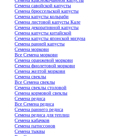
Семена краснокочанной капусты
Семена савойской капусты
Семена брюссельской капусты
Семена капусты кольраби
Семена листовой капусты Кале
Семена декоративной капусты
Семена капусты китайской
Семена капусты японской мизуна
Семена ранней капусты
Семена моркови
Все Семена моркови
Семена оранжевой моркови
Семена фиолетовой моркови
Семена желтой моркови
Семена свеклы
Все Семена свеклы
Семена свеклы столовой
Семена кормовой свеклы
Семена редиса
Все Семена редиса
Семена раннего редиса
Семена редиса для теплиц
Семена кабачков
Семена патиссонов
Семена тыквы