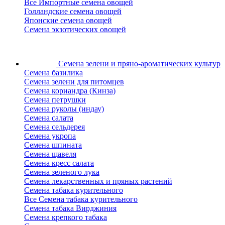
Все Импортные семена овощей
Голландские семена овощей
Японские семена овощей
Семена экзотических овощей
Семена зелени
и пряно-ароматических культур
Семена базилика
Семена зелени для питомцев
Семена кориандра (Кинза)
Семена петрушки
Семена руколы (индау)
Семена салата
Семена сельдерея
Семена укропа
Семена шпината
Семена щавеля
Семена кресс салата
Семена зеленого лука
Семена лекарственных и пряных растений
Семена табака курительного
Все Семена табака курительного
Семена табака Вирджиния
Семена крепкого табака