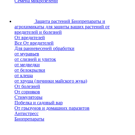
Семена микрозелени
Защита растений
Биопрепараты и
агрохимикаты для защиты ваших растений от
вредителей и болезней
От вредителей
Все От вредителей
Для ранневесеней обработки
от муравьев
от слизней и улиток
от медведки
от белокрылки
от клеща
от хруща (личинки майского жука)
От болезней
От сорняков
Стимуляторы
Побелка и садовый вар
От грызунов и домашних паразитов
Антистресс
Биопрепараты