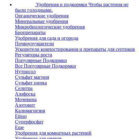
Удобрения и подкормки
Чтобы растения не
были голодными.
Органические удобрения
Минеральные удобрения
Микробиологические удобрения
Биопрепараты
Удобрения для сада и огорода
Почвоулучшители
Ускорители компостирования и препараты для септиков
Регуляторы роста
Популярные Подкормки
Все Популярные Подкормки
Нутрисол
Сульфат магния
Сульфат цинка
Селитра
Азофоска
Мочевина
Азотовит
Калимагнезия
Etisso
Суперфосфат
Еще
Удобрения для комнатных растений
Удобрения для цветов