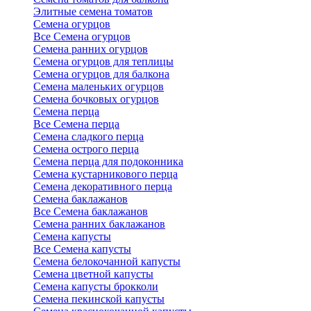
Элитные семена томатов
Семена огурцов
Все Семена огурцов
Семена ранних огурцов
Семена огурцов для теплицы
Семена огурцов для балкона
Семена маленьких огурцов
Семена бочковых огурцов
Семена перца
Все Семена перца
Семена сладкого перца
Семена острого перца
Семена перца для подоконника
Семена кустарникового перца
Семена декоративного перца
Семена баклажанов
Все Семена баклажанов
Семена ранних баклажанов
Семена капусты
Все Семена капусты
Семена белокочанной капусты
Семена цветной капусты
Семена капусты брокколи
Семена пекинской капусты