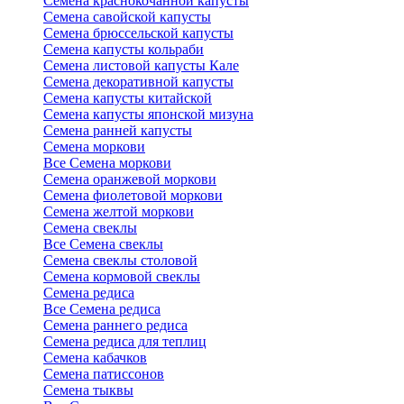
Семена краснокочанной капусты
Семена савойской капусты
Семена брюссельской капусты
Семена капусты кольраби
Семена листовой капусты Кале
Семена декоративной капусты
Семена капусты китайской
Семена капусты японской мизуна
Семена ранней капусты
Семена моркови
Все Семена моркови
Семена оранжевой моркови
Семена фиолетовой моркови
Семена желтой моркови
Семена свеклы
Все Семена свеклы
Семена свеклы столовой
Семена кормовой свеклы
Семена редиса
Все Семена редиса
Семена раннего редиса
Семена редиса для теплиц
Семена кабачков
Семена патиссонов
Семена тыквы