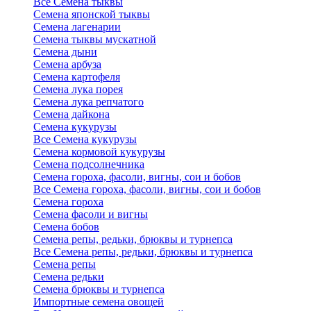
Все Семена тыквы
Семена японской тыквы
Семена лагенарии
Семена тыквы мускатной
Семена дыни
Семена арбуза
Семена картофеля
Семена лука порея
Семена лука репчатого
Семена дайкона
Семена кукурузы
Все Семена кукурузы
Семена кормовой кукурузы
Семена подсолнечника
Семена гороха, фасоли, вигны, сои и бобов
Все Семена гороха, фасоли, вигны, сои и бобов
Семена гороха
Семена фасоли и вигны
Семена бобов
Семена репы, редьки, брюквы и турнепса
Все Семена репы, редьки, брюквы и турнепса
Семена репы
Семена редьки
Семена брюквы и турнепса
Импортные семена овощей