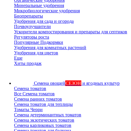
Органические удобрения
Минеральные удобрения
Микробиологические удобрения
Биопрепараты
Удобрения для сада и огорода
Почвоулучшители
Ускорители компостирования и препараты для септиков
Регуляторы роста
Популярные Подкормки
Удобрения для комнатных растений
Удобрения для цветов
Еще
Хиты продаж
Семена овощей
СЕЗОН
и ягодных культур
Семена томатов
Все Семена томатов
Семена ранних томатов
Семена томатов для теплицы
Томаты Черри
Семена детерминантных томатов
Семена экзотических томатов
Семена карликовых томатов
Семена томатов для балкона