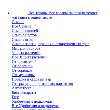
Все товары
Все товары нашего интернет
магазина в одном месте
Семена
Все Семена
Семена овощей
Семена цветов
Семена ягод
Семена зелени, пряных и лекарственных трав
Мицелий грибов
Защита растений
Все Защита растений
От вредителей
От болезней
От сорняков
Стимуляторы
Побелка и садовый вар
От грызунов и домашних паразитов
Антистресс
Биопрепараты
Еще
Удобрения и подкормки
Все Удобрения и подкормки