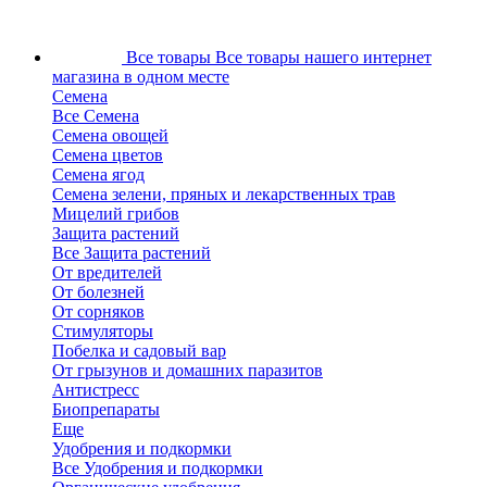
Все товары
Все товары нашего интернет
магазина в одном месте
Семена
Все Семена
Семена овощей
Семена цветов
Семена ягод
Семена зелени, пряных и лекарственных трав
Мицелий грибов
Защита растений
Все Защита растений
От вредителей
От болезней
От сорняков
Стимуляторы
Побелка и садовый вар
От грызунов и домашних паразитов
Антистресс
Биопрепараты
Еще
Удобрения и подкормки
Все Удобрения и подкормки