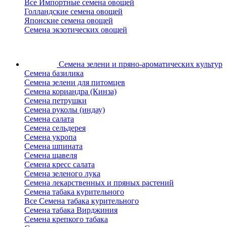
Все Импортные семена овощей
Голландские семена овощей
Японские семена овощей
Семена экзотических овощей
Семена зелени
и пряно-ароматических культур
Семена базилика
Семена зелени для питомцев
Семена кориандра (Кинза)
Семена петрушки
Семена руколы (индау)
Семена салата
Семена сельдерея
Семена укропа
Семена шпината
Семена щавеля
Семена кресс салата
Семена зеленого лука
Семена лекарственных и пряных растений
Семена табака курительного
Все Семена табака курительного
Семена табака Вирджиния
Семена крепкого табака