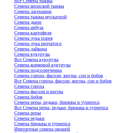
Все Семена тыквы
Семена японской тыквы
Семена лагенарии
Семена тыквы мускатной
Семена дыни
Семена арбуза
Семена картофеля
Семена лука порея
Семена лука репчатого
Семена дайкона
Семена кукурузы
Все Семена кукурузы
Семена кормовой кукурузы
Семена подсолнечника
Семена гороха, фасоли, вигны, сои и бобов
Все Семена гороха, фасоли, вигны, сои и бобов
Семена гороха
Семена фасоли и вигны
Семена бобов
Семена репы, редьки, брюквы и турнепса
Все Семена репы, редьки, брюквы и турнепса
Семена репы
Семена редьки
Семена брюквы и турнепса
Импортные семена овощей