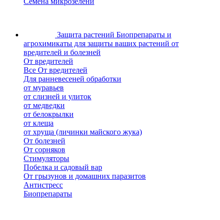
Семена микрозелени
Защита растений
Биопрепараты и
агрохимикаты для защиты ваших растений от
вредителей и болезней
От вредителей
Все От вредителей
Для ранневесеней обработки
от муравьев
от слизней и улиток
от медведки
от белокрылки
от клеща
от хруща (личинки майского жука)
От болезней
От сорняков
Стимуляторы
Побелка и садовый вар
От грызунов и домашних паразитов
Антистресс
Биопрепараты