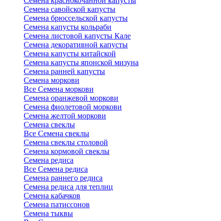
Семена краснокочанной капусты
Семена савойской капусты
Семена брюссельской капусты
Семена капусты кольраби
Семена листовой капусты Кале
Семена декоративной капусты
Семена капусты китайской
Семена капусты японской мизуна
Семена ранней капусты
Семена моркови
Все Семена моркови
Семена оранжевой моркови
Семена фиолетовой моркови
Семена желтой моркови
Семена свеклы
Все Семена свеклы
Семена свеклы столовой
Семена кормовой свеклы
Семена редиса
Все Семена редиса
Семена раннего редиса
Семена редиса для теплиц
Семена кабачков
Семена патиссонов
Семена тыквы