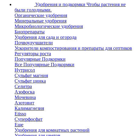
Удобрения и подкормки
Чтобы растения не
были голодными.
Органические удобрения
Минеральные удобрения
Микробиологические удобрения
Биопрепараты
Удобрения для сада и огорода
Почвоулучшители
Ускорители компостирования и препараты для септиков
Регуляторы роста
Популярные Подкормки
Все Популярные Подкормки
Нутрисол
Сульфат магния
Сульфат цинка
Селитра
Азофоска
Мочевина
Азотовит
Калимагнезия
Etisso
Суперфосфат
Еще
Удобрения для комнатных растений
Удобрения для цветов