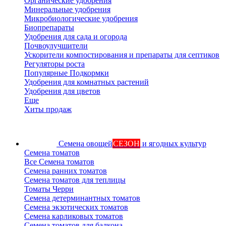
Органические удобрения
Минеральные удобрения
Микробиологические удобрения
Биопрепараты
Удобрения для сада и огорода
Почвоулучшители
Ускорители компостирования и препараты для септиков
Регуляторы роста
Популярные Подкормки
Удобрения для комнатных растений
Удобрения для цветов
Еще
Хиты продаж
Семена овощей
СЕЗОН
и ягодных культур
Семена томатов
Все Семена томатов
Семена ранних томатов
Семена томатов для теплицы
Томаты Черри
Семена детерминантных томатов
Семена экзотических томатов
Семена карликовых томатов
Семена томатов для балкона