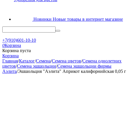
Новинки
Новые товары в интернет магазине
+7(910)601-10-10
0
Корзина
Корзина пуста
Корзина
Главная
/
Каталог
/
Семена
/
Семена цветов
/
Семена однолетних
цветов
/
Семена эшшольции
/
Семена эшшольции фирмы
Аэлита
/
Эшшольция "Аэлита" Априкот калифорнийская 0,05 г