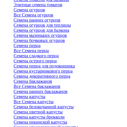
Элитные семена томатов
Семена огурцов
Все Семена огурцов
Семена ранних огурцов
Семена огурцов для теплицы
Семена огурцов для балкона
Семена маленьких огурцов
Семена бочковых огурцов
Семена перца
Все Семена перца
Семена сладкого перца
Семена острого перца
Семена перца для подоконника
Семена кустарникового перца
Семена декоративного перца
Семена баклажанов
Все Семена баклажанов
Семена ранних баклажанов
Семена капусты
Все Семена капусты
Семена белокочанной капусты
Семена цветной капусты
Семена капусты брокколи
Семена пекинской капусты