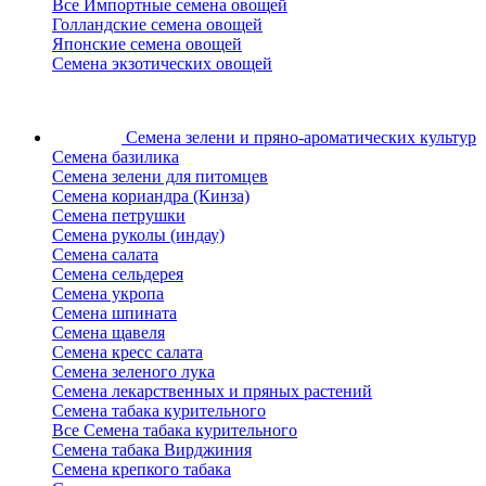
Все Импортные семена овощей
Голландские семена овощей
Японские семена овощей
Семена экзотических овощей
Семена зелени
и пряно-ароматических культур
Семена базилика
Семена зелени для питомцев
Семена кориандра (Кинза)
Семена петрушки
Семена руколы (индау)
Семена салата
Семена сельдерея
Семена укропа
Семена шпината
Семена щавеля
Семена кресс салата
Семена зеленого лука
Семена лекарственных и пряных растений
Семена табака курительного
Все Семена табака курительного
Семена табака Вирджиния
Семена крепкого табака