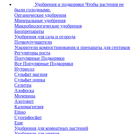
Удобрения и подкормки
Чтобы растения не
были голодными.
Органические удобрения
Минеральные удобрения
Микробиологические удобрения
Биопрепараты
Удобрения для сада и огорода
Почвоулучшители
Ускорители компостирования и препараты для септиков
Регуляторы роста
Популярные Подкормки
Все Популярные Подкормки
Нутрисол
Сульфат магния
Сульфат цинка
Селитра
Азофоска
Мочевина
Азотовит
Калимагнезия
Etisso
Суперфосфат
Еще
Удобрения для комнатных растений
Удобрения для цветов