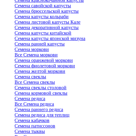
Семена краснокочанной капусты
Семена савойской капусты
Семена брюссельской капусты
Семена капусты кольраби
Семена листовой капусты Кале
Семена декоративной капусты
Семена капусты китайской
Семена капусты японской мизуна
Семена ранней капусты
Семена моркови
Все Семена моркови
Семена оранжевой моркови
Семена фиолетовой моркови
Семена желтой моркови
Семена свеклы
Все Семена свеклы
Семена свеклы столовой
Семена кормовой свеклы
Семена редиса
Все Семена редиса
Семена раннего редиса
Семена редиса для теплиц
Семена кабачков
Семена патиссонов
Семена тыквы