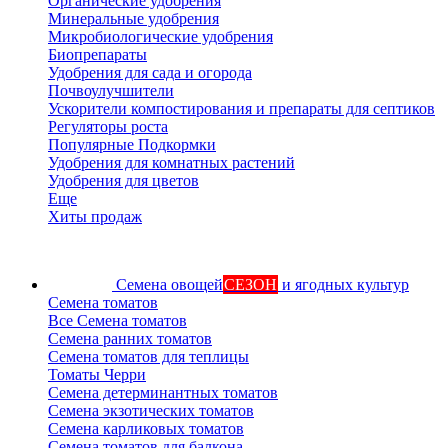
Органические удобрения
Минеральные удобрения
Микробиологические удобрения
Биопрепараты
Удобрения для сада и огорода
Почвоулучшители
Ускорители компостирования и препараты для септиков
Регуляторы роста
Популярные Подкормки
Удобрения для комнатных растений
Удобрения для цветов
Еще
Хиты продаж
Семена овощей
СЕЗОН
и ягодных культур
Семена томатов
Все Семена томатов
Семена ранних томатов
Семена томатов для теплицы
Томаты Черри
Семена детерминантных томатов
Семена экзотических томатов
Семена карликовых томатов
Семена томатов для балкона