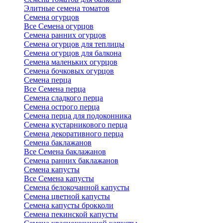
Элитные семена томатов
Семена огурцов
Все Семена огурцов
Семена ранних огурцов
Семена огурцов для теплицы
Семена огурцов для балкона
Семена маленьких огурцов
Семена бочковых огурцов
Семена перца
Все Семена перца
Семена сладкого перца
Семена острого перца
Семена перца для подоконника
Семена кустарникового перца
Семена декоративного перца
Семена баклажанов
Все Семена баклажанов
Семена ранних баклажанов
Семена капусты
Все Семена капусты
Семена белокочанной капусты
Семена цветной капусты
Семена капусты брокколи
Семена пекинской капусты