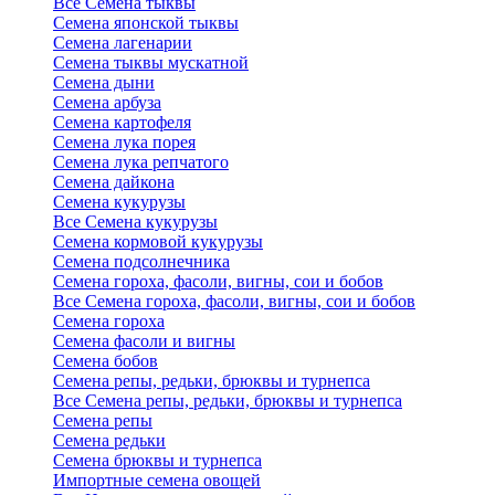
Все Семена тыквы
Семена японской тыквы
Семена лагенарии
Семена тыквы мускатной
Семена дыни
Семена арбуза
Семена картофеля
Семена лука порея
Семена лука репчатого
Семена дайкона
Семена кукурузы
Все Семена кукурузы
Семена кормовой кукурузы
Семена подсолнечника
Семена гороха, фасоли, вигны, сои и бобов
Все Семена гороха, фасоли, вигны, сои и бобов
Семена гороха
Семена фасоли и вигны
Семена бобов
Семена репы, редьки, брюквы и турнепса
Все Семена репы, редьки, брюквы и турнепса
Семена репы
Семена редьки
Семена брюквы и турнепса
Импортные семена овощей