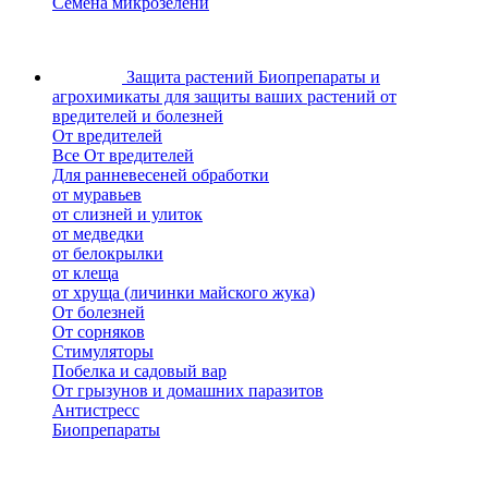
Семена микрозелени
Защита растений
Биопрепараты и
агрохимикаты для защиты ваших растений от
вредителей и болезней
От вредителей
Все От вредителей
Для ранневесеней обработки
от муравьев
от слизней и улиток
от медведки
от белокрылки
от клеща
от хруща (личинки майского жука)
От болезней
От сорняков
Стимуляторы
Побелка и садовый вар
От грызунов и домашних паразитов
Антистресс
Биопрепараты