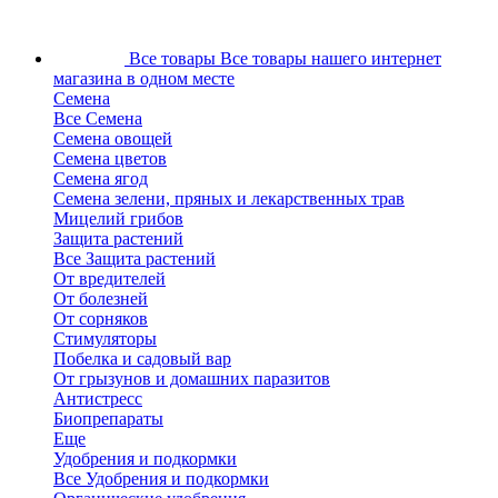
Все товары
Все товары нашего интернет
магазина в одном месте
Семена
Все Семена
Семена овощей
Семена цветов
Семена ягод
Семена зелени, пряных и лекарственных трав
Мицелий грибов
Защита растений
Все Защита растений
От вредителей
От болезней
От сорняков
Стимуляторы
Побелка и садовый вар
От грызунов и домашних паразитов
Антистресс
Биопрепараты
Еще
Удобрения и подкормки
Все Удобрения и подкормки