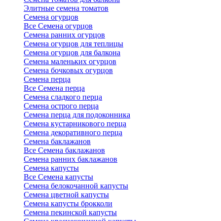
Элитные семена томатов
Семена огурцов
Все Семена огурцов
Семена ранних огурцов
Семена огурцов для теплицы
Семена огурцов для балкона
Семена маленьких огурцов
Семена бочковых огурцов
Семена перца
Все Семена перца
Семена сладкого перца
Семена острого перца
Семена перца для подоконника
Семена кустарникового перца
Семена декоративного перца
Семена баклажанов
Все Семена баклажанов
Семена ранних баклажанов
Семена капусты
Все Семена капусты
Семена белокочанной капусты
Семена цветной капусты
Семена капусты брокколи
Семена пекинской капусты