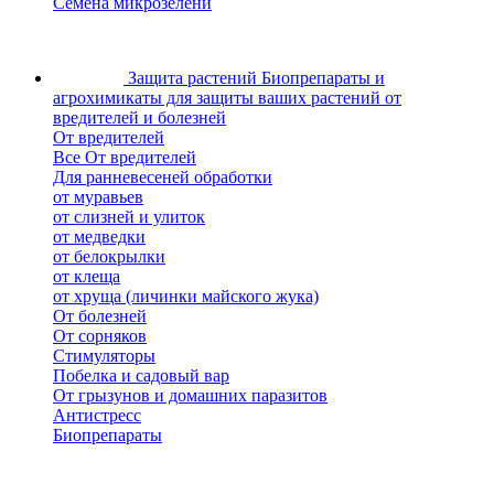
Семена микрозелени
Защита растений
Биопрепараты и
агрохимикаты для защиты ваших растений от
вредителей и болезней
От вредителей
Все От вредителей
Для ранневесеней обработки
от муравьев
от слизней и улиток
от медведки
от белокрылки
от клеща
от хруща (личинки майского жука)
От болезней
От сорняков
Стимуляторы
Побелка и садовый вар
От грызунов и домашних паразитов
Антистресс
Биопрепараты