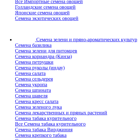
Все Импортные семена овощей
Голландские семена овощей
Японские семена овощей
Семена экзотических овощей
Семена зелени
и пряно-ароматических культур
Семена базилика
Семена зелени для питомцев
Семена кориандра (Кинза)
Семена петрушки
Семена руколы (индау)
Семена салата
Семена сельдерея
Семена укропа
Семена шпината
Семена щавеля
Семена кресс салата
Семена зеленого лука
Семена лекарственных и пряных растений
Семена табака курительного
Все Семена табака курительного
Семена табака Вирджиния
Семена крепкого табака