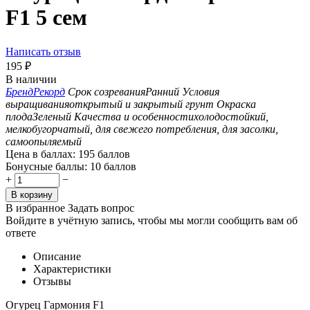
F1 5 сем
Написать отзыв
195
₽
В наличии
Бренд
Рекорд
Срок созревания
Ранний
Условия
выращивания
открытый и закрытый грунт
Окраска
плода
Зеленый
Качества и особенности
холодостойкий,
мелкобугорчатый, для свежего потребления, для засолки,
самоопыляемый
Цена в баллах:
195 баллов
Бонусные баллы:
10 баллов
+
−
В корзину
В избранное
Задать вопрос
Войдите в учётную запись, чтобы мы могли сообщить вам об
ответе
Описание
Характеристики
Отзывы
Огурец Гармония F1