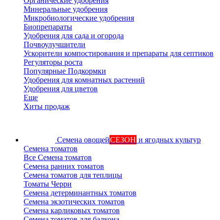
Органические удобрения
Минеральные удобрения
Микробиологические удобрения
Биопрепараты
Удобрения для сада и огорода
Почвоулучшители
Ускорители компостирования и препараты для септиков
Регуляторы роста
Популярные Подкормки
Удобрения для комнатных растений
Удобрения для цветов
Еще
Хиты продаж
Семена овощей
СЕЗОН
и ягодных культур
Семена томатов
Все Семена томатов
Семена ранних томатов
Семена томатов для теплицы
Томаты Черри
Семена детерминантных томатов
Семена экзотических томатов
Семена карликовых томатов
Семена томатов для балкона