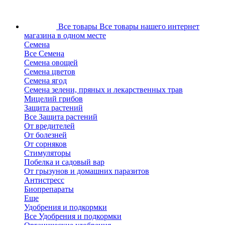
Все товары
Все товары нашего интернет
магазина в одном месте
Семена
Все Семена
Семена овощей
Семена цветов
Семена ягод
Семена зелени, пряных и лекарственных трав
Мицелий грибов
Защита растений
Все Защита растений
От вредителей
От болезней
От сорняков
Стимуляторы
Побелка и садовый вар
От грызунов и домашних паразитов
Антистресс
Биопрепараты
Еще
Удобрения и подкормки
Все Удобрения и подкормки