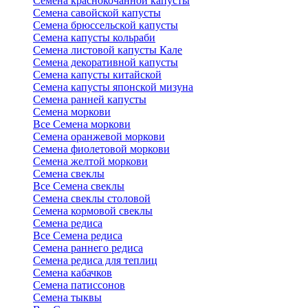
Семена краснокочанной капусты
Семена савойской капусты
Семена брюссельской капусты
Семена капусты кольраби
Семена листовой капусты Кале
Семена декоративной капусты
Семена капусты китайской
Семена капусты японской мизуна
Семена ранней капусты
Семена моркови
Все Семена моркови
Семена оранжевой моркови
Семена фиолетовой моркови
Семена желтой моркови
Семена свеклы
Все Семена свеклы
Семена свеклы столовой
Семена кормовой свеклы
Семена редиса
Все Семена редиса
Семена раннего редиса
Семена редиса для теплиц
Семена кабачков
Семена патиссонов
Семена тыквы