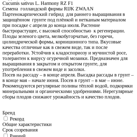
Cucumis sativus L. Harmony RZ F1
Семена голландской фирмы RIJK ZWAAN
Партенокарпический гибрид для раннего выращивания в
защищённом грунте под плёнкой и нетканым материалом
при посадке с апреля до конца июля. Растение
быстрорастущее, с высокой способностью к регенерации.
Плоды зеленого цвета, мелкобугорчатые, без горечи,
цилиндрической формы, корнишонного типа. Вкусовые
качества отличные как в свежем виде, так и после
переработки. Устойчив к кладоспориозу и мучнистой росе,
толерантен к вирусу огуречной мозаики. Предназначен для
выращивания в закрытом и открытом грунте, для
употребления в свежем виде и засолки.
Посев на рассаду – в конце апреля. Высадка рассады в грунт –
в конце мая – начале июня. Посев в грунт – в мае – июне.
Рекомендуются регулярные поливы тёплой водой, подкормки
минеральными и органическими удобрениями. Нерегулярные
сборы плодов снижают урожайность и качество плодов.
Бренд
Рекорд
Общие характеристики
Срок созревания
Ранний