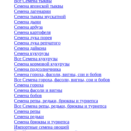
Все Семена тыквы
Семена японской тыквы
Семена лагенарии
Семена тыквы мускатной
Семена дыни
Семена арбуза
Семена картофеля
Семена лука порея
Семена лука репчатого
Семена дайкона
Семена кукурузы
Все Семена кукурузы
Семена кормовой кукурузы
Семена подсолнечника
Семена гороха, фасоли, вигны, сои и бобов
Все Семена гороха, фасоли, вигны, сои и бобов
Семена гороха
Семена фасоли и вигны
Семена бобов
Семена репы, редьки, брюквы и турнепса
Все Семена репы, редьки, брюквы и турнепса
Семена репы
Семена редьки
Семена брюквы и турнепса
Импортные семена овощей