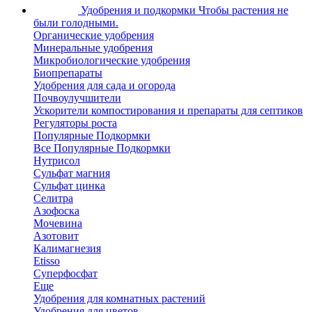
Удобрения и подкормки
Чтобы растения не
были голодными.
Органические удобрения
Минеральные удобрения
Микробиологические удобрения
Биопрепараты
Удобрения для сада и огорода
Почвоулучшители
Ускорители компостирования и препараты для септиков
Регуляторы роста
Популярные Подкормки
Все Популярные Подкормки
Нутрисол
Сульфат магния
Сульфат цинка
Селитра
Азофоска
Мочевина
Азотовит
Калимагнезия
Etisso
Суперфосфат
Еще
Удобрения для комнатных растений
Удобрения для цветов