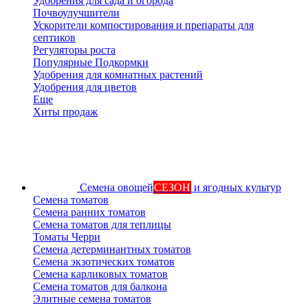
Удобрения для сада и огорода
Почвоулучшители
Ускорители компостирования и препараты для
септиков
Регуляторы роста
Популярные Подкормки
Удобрения для комнатных растений
Удобрения для цветов
Еще
Хиты продаж
Семена овощей
СЕЗОН
и ягодных культур
Семена томатов
Семена ранних томатов
Семена томатов для теплицы
Томаты Черри
Семена детерминантных томатов
Семена экзотических томатов
Семена карликовых томатов
Семена томатов для балкона
Элитные семена томатов