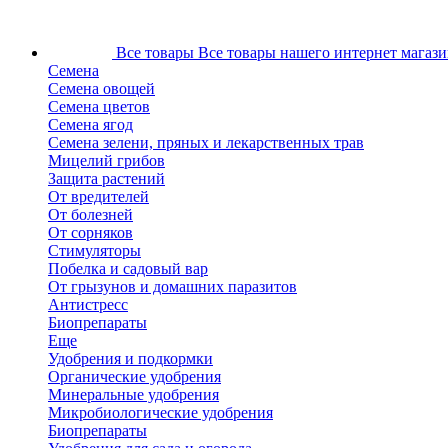
Все товары
Все товары нашего интернет магази
Семена
Семена овощей
Семена цветов
Семена ягод
Семена зелени, пряных и лекарственных трав
Мицелий грибов
Защита растений
От вредителей
От болезней
От сорняков
Стимуляторы
Побелка и садовый вар
От грызунов и домашних паразитов
Антистресс
Биопрепараты
Еще
Удобрения и подкормки
Органические удобрения
Минеральные удобрения
Микробиологические удобрения
Биопрепараты