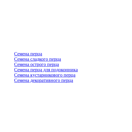
Семена перца
Семена сладкого перца
Семена острого перца
Семена перца для подоконника
Семена кустарникового перца
Семена декоративного перца