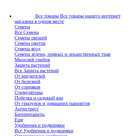
Все товары
Все товары нашего интернет
магазина в одном месте
Семена
Все Семена
Семена овощей
Семена цветов
Семена ягод
Семена зелени, пряных и лекарственных трав
Мицелий грибов
Защита растений
Все Защита растений
От вредителей
От болезней
От сорняков
Стимуляторы
Побелка и садовый вар
От грызунов и домашних паразитов
Антистресс
Биопрепараты
Еще
Удобрения и подкормки
Все Удобрения и подкормки