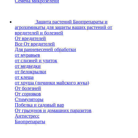
Семена микрозелени
Защита растений
Биопрепараты и
агрохимикаты для защиты ваших растений от
вредителей и болезней
От вредителей
Все От вредителей
Для ранневесеней обработки
от муравьев
от слизней и улиток
от медведки
от белокрылки
от клеща
от хруща (личинки майского жука)
От болезней
От сорняков
Стимуляторы
Побелка и садовый вар
От грызунов и домашних паразитов
Антистресс
Биопрепараты