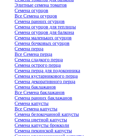
Элитные семена томатов
Семена огурцов
Все Семена огурцов
Семена ранних огурцов
Семена огурцов для теплицы
Семена огурцов для балкона
Семена маленьких огурцов
Семена бочковых огурцов
Семена перца
Все Семена перца
Семена сладкого перца
Семена острого перца
Семена перца для подоконника
Семена кустарникового перца
Семена декоративного перца
Семена баклажанов
Все Семена баклажанов
Семена ранних баклажанов
Семена капусты
Все Семена капусты
Семена белокочанной капусты
Семена цветной капусты
Семена капусты брокколи
Семена пекинской капусты