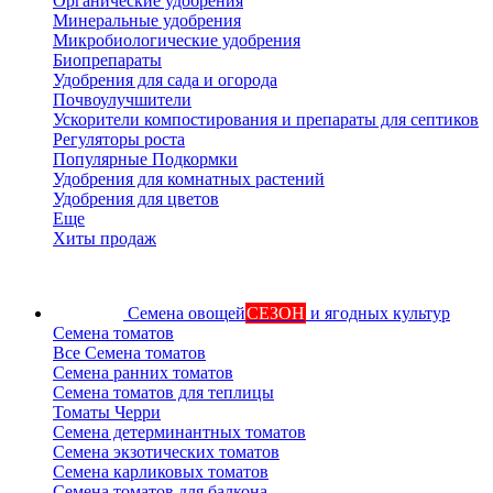
Органические удобрения
Минеральные удобрения
Микробиологические удобрения
Биопрепараты
Удобрения для сада и огорода
Почвоулучшители
Ускорители компостирования и препараты для септиков
Регуляторы роста
Популярные Подкормки
Удобрения для комнатных растений
Удобрения для цветов
Еще
Хиты продаж
Семена овощей
СЕЗОН
и ягодных культур
Семена томатов
Все Семена томатов
Семена ранних томатов
Семена томатов для теплицы
Томаты Черри
Семена детерминантных томатов
Семена экзотических томатов
Семена карликовых томатов
Семена томатов для балкона