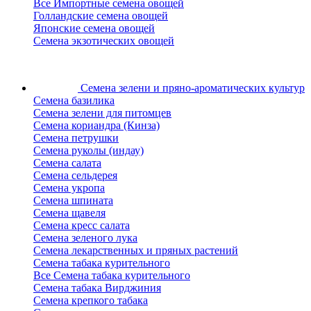
Все Импортные семена овощей
Голландские семена овощей
Японские семена овощей
Семена экзотических овощей
Семена зелени
и пряно-ароматических культур
Семена базилика
Семена зелени для питомцев
Семена кориандра (Кинза)
Семена петрушки
Семена руколы (индау)
Семена салата
Семена сельдерея
Семена укропа
Семена шпината
Семена щавеля
Семена кресс салата
Семена зеленого лука
Семена лекарственных и пряных растений
Семена табака курительного
Все Семена табака курительного
Семена табака Вирджиния
Семена крепкого табака