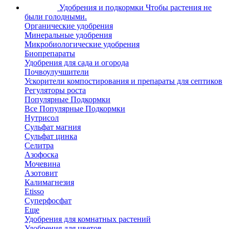
Удобрения и подкормки
Чтобы растения не
были голодными.
Органические удобрения
Минеральные удобрения
Микробиологические удобрения
Биопрепараты
Удобрения для сада и огорода
Почвоулучшители
Ускорители компостирования и препараты для септиков
Регуляторы роста
Популярные Подкормки
Все Популярные Подкормки
Нутрисол
Сульфат магния
Сульфат цинка
Селитра
Азофоска
Мочевина
Азотовит
Калимагнезия
Etisso
Суперфосфат
Еще
Удобрения для комнатных растений
Удобрения для цветов