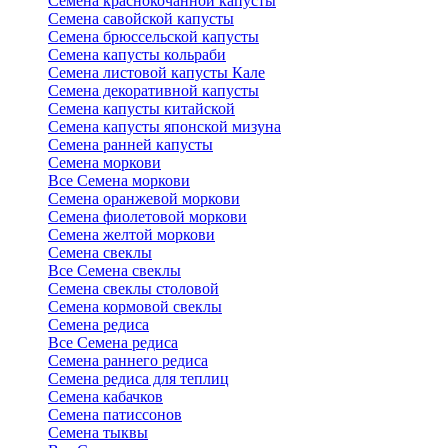
Семена краснокочанной капусты
Семена савойской капусты
Семена брюссельской капусты
Семена капусты кольраби
Семена листовой капусты Кале
Семена декоративной капусты
Семена капусты китайской
Семена капусты японской мизуна
Семена ранней капусты
Семена моркови
Все Семена моркови
Семена оранжевой моркови
Семена фиолетовой моркови
Семена желтой моркови
Семена свеклы
Все Семена свеклы
Семена свеклы столовой
Семена кормовой свеклы
Семена редиса
Все Семена редиса
Семена раннего редиса
Семена редиса для теплиц
Семена кабачков
Семена патиссонов
Семена тыквы