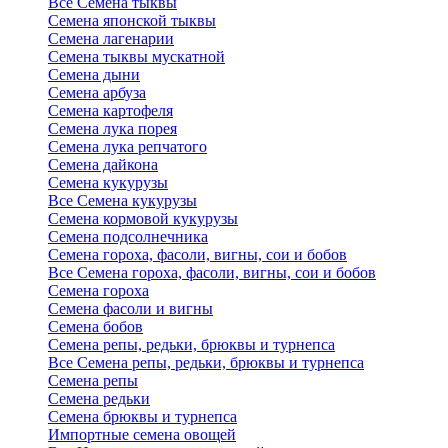
Все Семена тыквы
Семена японской тыквы
Семена лагенарии
Семена тыквы мускатной
Семена дыни
Семена арбуза
Семена картофеля
Семена лука порея
Семена лука репчатого
Семена дайкона
Семена кукурузы
Все Семена кукурузы
Семена кормовой кукурузы
Семена подсолнечника
Семена гороха, фасоли, вигны, сои и бобов
Все Семена гороха, фасоли, вигны, сои и бобов
Семена гороха
Семена фасоли и вигны
Семена бобов
Семена репы, редьки, брюквы и турнепса
Все Семена репы, редьки, брюквы и турнепса
Семена репы
Семена редьки
Семена брюквы и турнепса
Импортные семена овощей