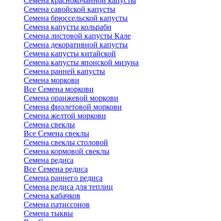
Семена краснокочанной капусты
Семена савойской капусты
Семена брюссельской капусты
Семена капусты кольраби
Семена листовой капусты Кале
Семена декоративной капусты
Семена капусты китайской
Семена капусты японской мизуна
Семена ранней капусты
Семена моркови
Все Семена моркови
Семена оранжевой моркови
Семена фиолетовой моркови
Семена желтой моркови
Семена свеклы
Все Семена свеклы
Семена свеклы столовой
Семена кормовой свеклы
Семена редиса
Все Семена редиса
Семена раннего редиса
Семена редиса для теплиц
Семена кабачков
Семена патиссонов
Семена тыквы