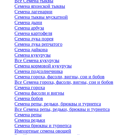
Все Семена тыквы
Семена японской тыквы
Семена лагенарии
Семена тыквы мускатной
Семена дыни
Семена арбуза
Семена картофеля
Семена лука порея
Семена лука репчатого
Семена дайкона
Семена кукурузы
Все Семена кукурузы
Семена кормовой кукурузы
Семена подсолнечника
Семена гороха, фасоли, вигны, сои и бобов
Все Семена гороха, фасоли, вигны, сои и бобов
Семена гороха
Семена фасоли и вигны
Семена бобов
Семена репы, редьки, брюквы и турнепса
Все Семена репы, редьки, брюквы и турнепса
Семена репы
Семена редьки
Семена брюквы и турнепса
Импортные семена овощей