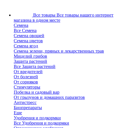
Все товары
Все товары нашего интернет
магазина в одном месте
Семена
Все Семена
Семена овощей
Семена цветов
Семена ягод
Семена зелени, пряных и лекарственных трав
Мицелий грибов
Защита растений
Все Защита растений
От вредителей
От болезней
От сорняков
Стимуляторы
Побелка и садовый вар
От грызунов и домашних паразитов
Антистресс
Биопрепараты
Еще
Удобрения и подкормки
Все Удобрения и подкормки