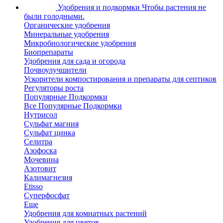
Удобрения и подкормки
Чтобы растения не
были голодными.
Органические удобрения
Минеральные удобрения
Микробиологические удобрения
Биопрепараты
Удобрения для сада и огорода
Почвоулучшители
Ускорители компостирования и препараты для септиков
Регуляторы роста
Популярные Подкормки
Все Популярные Подкормки
Нутрисол
Сульфат магния
Сульфат цинка
Селитра
Азофоска
Мочевина
Азотовит
Калимагнезия
Etisso
Суперфосфат
Еще
Удобрения для комнатных растений
Удобрения для цветов