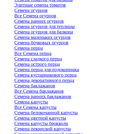
Элитные семена томатов
Семена огурцов
Все Семена огурцов
Семена ранних огурцов
Семена огурцов для теплицы
Семена огурцов для балкона
Семена маленьких огурцов
Семена бочковых огурцов
Семена перца
Все Семена перца
Семена сладкого перца
Семена острого перца
Семена перца для подоконника
Семена кустарникового перца
Семена декоративного перца
Семена баклажанов
Все Семена баклажанов
Семена ранних баклажанов
Семена капусты
Все Семена капусты
Семена белокочанной капусты
Семена цветной капусты
Семена капусты брокколи
Семена пекинской капусты