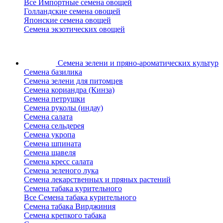
Все Импортные семена овощей
Голландские семена овощей
Японские семена овощей
Семена экзотических овощей
Семена зелени
и пряно-ароматических культур
Семена базилика
Семена зелени для питомцев
Семена кориандра (Кинза)
Семена петрушки
Семена руколы (индау)
Семена салата
Семена сельдерея
Семена укропа
Семена шпината
Семена щавеля
Семена кресс салата
Семена зеленого лука
Семена лекарственных и пряных растений
Семена табака курительного
Все Семена табака курительного
Семена табака Вирджиния
Семена крепкого табака