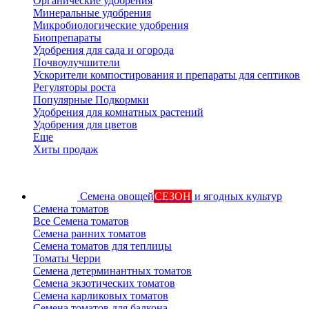
Органические удобрения
Минеральные удобрения
Микробиологические удобрения
Биопрепараты
Удобрения для сада и огорода
Почвоулучшители
Ускорители компостирования и препараты для септиков
Регуляторы роста
Популярные Подкормки
Удобрения для комнатных растений
Удобрения для цветов
Еще
Хиты продаж
Семена овощей
СЕЗОН
и ягодных культур
Семена томатов
Все Семена томатов
Семена ранних томатов
Семена томатов для теплицы
Томаты Черри
Семена детерминантных томатов
Семена экзотических томатов
Семена карликовых томатов
Семена томатов для балкона