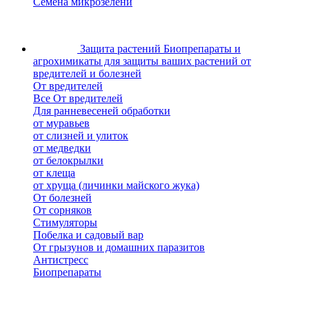
Семена микрозелени
Защита растений
Биопрепараты и
агрохимикаты для защиты ваших растений от
вредителей и болезней
От вредителей
Все От вредителей
Для ранневесеней обработки
от муравьев
от слизней и улиток
от медведки
от белокрылки
от клеща
от хруща (личинки майского жука)
От болезней
От сорняков
Стимуляторы
Побелка и садовый вар
От грызунов и домашних паразитов
Антистресс
Биопрепараты