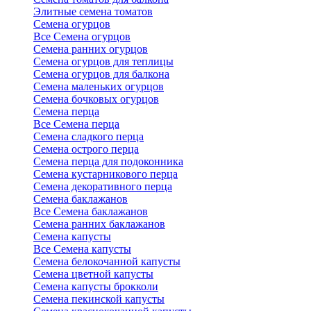
Элитные семена томатов
Семена огурцов
Все Семена огурцов
Семена ранних огурцов
Семена огурцов для теплицы
Семена огурцов для балкона
Семена маленьких огурцов
Семена бочковых огурцов
Семена перца
Все Семена перца
Семена сладкого перца
Семена острого перца
Семена перца для подоконника
Семена кустарникового перца
Семена декоративного перца
Семена баклажанов
Все Семена баклажанов
Семена ранних баклажанов
Семена капусты
Все Семена капусты
Семена белокочанной капусты
Семена цветной капусты
Семена капусты брокколи
Семена пекинской капусты