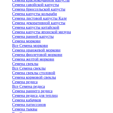
Семена краснокочанной капусты
Семена савойской капусты
Семена брюссельской капусты
Семена капусты кольраби
Семена листовой капусты Кале
Семена декоративной капусты
Семена капусты китайской
Семена капусты японской мизуна
Семена ранней капусты
Семена моркови
Все Семена моркови
Семена оранжевой моркови
Семена фиолетовой моркови
Семена желтой моркови
Семена свеклы
Все Семена свеклы
Семена свеклы столовой
Семена кормовой свеклы
Семена редиса
Все Семена редиса
Семена раннего редиса
Семена редиса для теплиц
Семена кабачков
Семена патиссонов
Семена тыквы