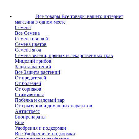
Все товары
Все товары нашего интернет
магазина в одном месте
Семена
Все Семена
Семена овощей
Семена цветов
Семена ягод
Семена зелени, пряных и лекарственных трав
Мицелий грибов
Защита растений
Все Защита растений
От вредителей
От болезней
От сорняков
Стимуляторы
Побелка и садовый вар
От грызунов и домашних паразитов
Антистресс
Биопрепараты
Еще
Удобрения и подкормки
Все Удобрения и подкормки