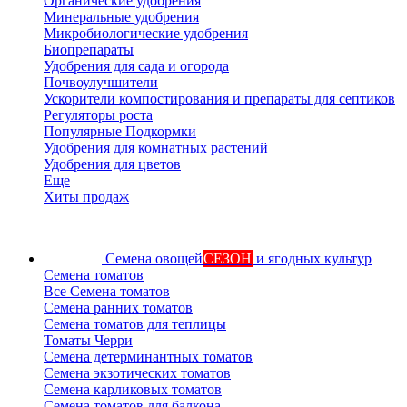
Органические удобрения
Минеральные удобрения
Микробиологические удобрения
Биопрепараты
Удобрения для сада и огорода
Почвоулучшители
Ускорители компостирования и препараты для септиков
Регуляторы роста
Популярные Подкормки
Удобрения для комнатных растений
Удобрения для цветов
Еще
Хиты продаж
Семена овощей
СЕЗОН
и ягодных культур
Семена томатов
Все Семена томатов
Семена ранних томатов
Семена томатов для теплицы
Томаты Черри
Семена детерминантных томатов
Семена экзотических томатов
Семена карликовых томатов
Семена томатов для балкона