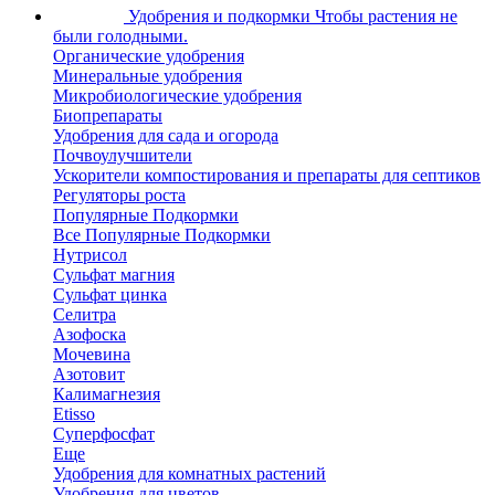
Удобрения и подкормки
Чтобы растения не
были голодными.
Органические удобрения
Минеральные удобрения
Микробиологические удобрения
Биопрепараты
Удобрения для сада и огорода
Почвоулучшители
Ускорители компостирования и препараты для септиков
Регуляторы роста
Популярные Подкормки
Все Популярные Подкормки
Нутрисол
Сульфат магния
Сульфат цинка
Селитра
Азофоска
Мочевина
Азотовит
Калимагнезия
Etisso
Суперфосфат
Еще
Удобрения для комнатных растений
Удобрения для цветов