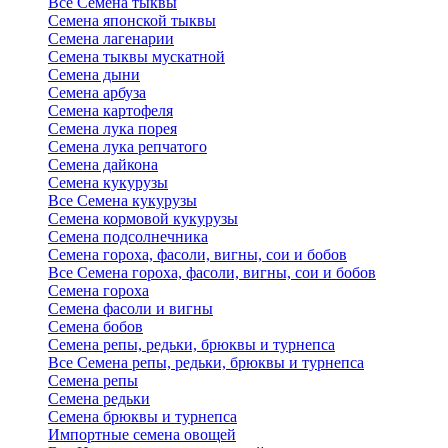
Все Семена тыквы
Семена японской тыквы
Семена лагенарии
Семена тыквы мускатной
Семена дыни
Семена арбуза
Семена картофеля
Семена лука порея
Семена лука репчатого
Семена дайкона
Семена кукурузы
Все Семена кукурузы
Семена кормовой кукурузы
Семена подсолнечника
Семена гороха, фасоли, вигны, сои и бобов
Все Семена гороха, фасоли, вигны, сои и бобов
Семена гороха
Семена фасоли и вигны
Семена бобов
Семена репы, редьки, брюквы и турнепса
Все Семена репы, редьки, брюквы и турнепса
Семена репы
Семена редьки
Семена брюквы и турнепса
Импортные семена овощей