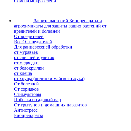
Семена микрозелени
Защита растений
Биопрепараты и
агрохимикаты для защиты ваших растений от
вредителей и болезней
От вредителей
Все От вредителей
Для ранневесеней обработки
от муравьев
от слизней и улиток
от медведки
от белокрылки
от клеща
от хруща (личинки майского жука)
От болезней
От сорняков
Стимуляторы
Побелка и садовый вар
От грызунов и домашних паразитов
Антистресс
Биопрепараты