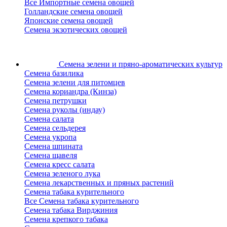
Все Импортные семена овощей
Голландские семена овощей
Японские семена овощей
Семена экзотических овощей
Семена зелени
и пряно-ароматических культур
Семена базилика
Семена зелени для питомцев
Семена кориандра (Кинза)
Семена петрушки
Семена руколы (индау)
Семена салата
Семена сельдерея
Семена укропа
Семена шпината
Семена щавеля
Семена кресс салата
Семена зеленого лука
Семена лекарственных и пряных растений
Семена табака курительного
Все Семена табака курительного
Семена табака Вирджиния
Семена крепкого табака