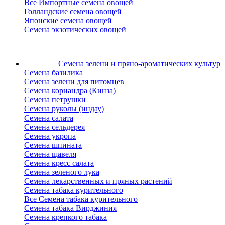
Все Импортные семена овощей
Голландские семена овощей
Японские семена овощей
Семена экзотических овощей
Семена зелени
и пряно-ароматических культур
Семена базилика
Семена зелени для питомцев
Семена кориандра (Кинза)
Семена петрушки
Семена руколы (индау)
Семена салата
Семена сельдерея
Семена укропа
Семена шпината
Семена щавеля
Семена кресс салата
Семена зеленого лука
Семена лекарственных и пряных растений
Семена табака курительного
Все Семена табака курительного
Семена табака Вирджиния
Семена крепкого табака