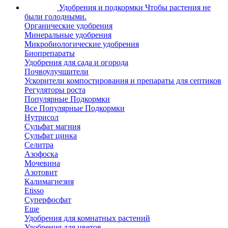
Удобрения и подкормки
Чтобы растения не
были голодными.
Органические удобрения
Минеральные удобрения
Микробиологические удобрения
Биопрепараты
Удобрения для сада и огорода
Почвоулучшители
Ускорители компостирования и препараты для септиков
Регуляторы роста
Популярные Подкормки
Все Популярные Подкормки
Нутрисол
Сульфат магния
Сульфат цинка
Селитра
Азофоска
Мочевина
Азотовит
Калимагнезия
Etisso
Суперфосфат
Еще
Удобрения для комнатных растений
Удобрения для цветов