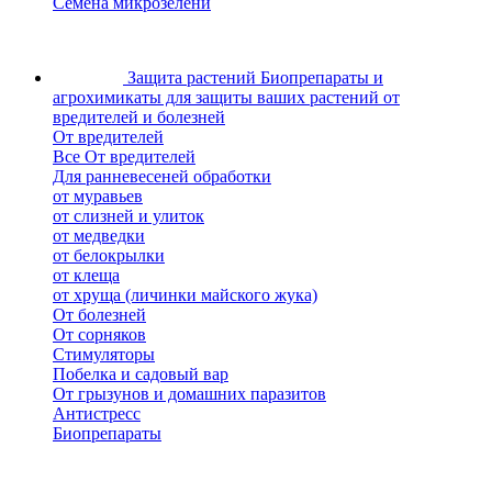
Семена микрозелени
Защита растений
Биопрепараты и
агрохимикаты для защиты ваших растений от
вредителей и болезней
От вредителей
Все От вредителей
Для ранневесеней обработки
от муравьев
от слизней и улиток
от медведки
от белокрылки
от клеща
от хруща (личинки майского жука)
От болезней
От сорняков
Стимуляторы
Побелка и садовый вар
От грызунов и домашних паразитов
Антистресс
Биопрепараты