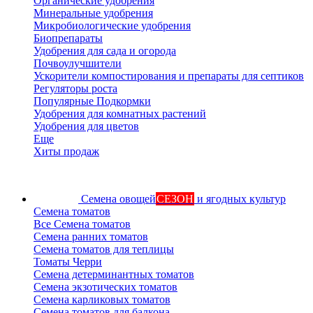
Органические удобрения
Минеральные удобрения
Микробиологические удобрения
Биопрепараты
Удобрения для сада и огорода
Почвоулучшители
Ускорители компостирования и препараты для септиков
Регуляторы роста
Популярные Подкормки
Удобрения для комнатных растений
Удобрения для цветов
Еще
Хиты продаж
Семена овощей
СЕЗОН
и ягодных культур
Семена томатов
Все Семена томатов
Семена ранних томатов
Семена томатов для теплицы
Томаты Черри
Семена детерминантных томатов
Семена экзотических томатов
Семена карликовых томатов
Семена томатов для балкона