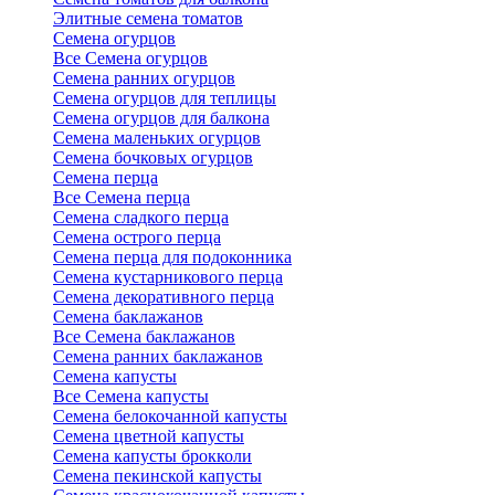
Элитные семена томатов
Семена огурцов
Все Семена огурцов
Семена ранних огурцов
Семена огурцов для теплицы
Семена огурцов для балкона
Семена маленьких огурцов
Семена бочковых огурцов
Семена перца
Все Семена перца
Семена сладкого перца
Семена острого перца
Семена перца для подоконника
Семена кустарникового перца
Семена декоративного перца
Семена баклажанов
Все Семена баклажанов
Семена ранних баклажанов
Семена капусты
Все Семена капусты
Семена белокочанной капусты
Семена цветной капусты
Семена капусты брокколи
Семена пекинской капусты