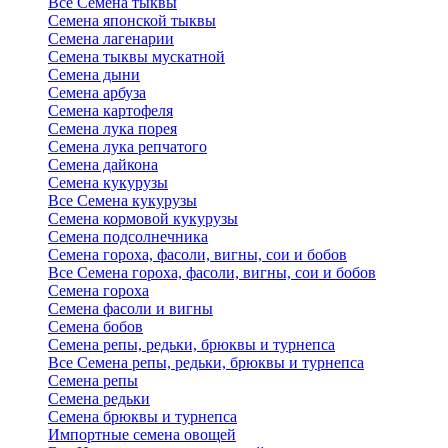
Все Семена тыквы
Семена японской тыквы
Семена лагенарии
Семена тыквы мускатной
Семена дыни
Семена арбуза
Семена картофеля
Семена лука порея
Семена лука репчатого
Семена дайкона
Семена кукурузы
Все Семена кукурузы
Семена кормовой кукурузы
Семена подсолнечника
Семена гороха, фасоли, вигны, сои и бобов
Все Семена гороха, фасоли, вигны, сои и бобов
Семена гороха
Семена фасоли и вигны
Семена бобов
Семена репы, редьки, брюквы и турнепса
Все Семена репы, редьки, брюквы и турнепса
Семена репы
Семена редьки
Семена брюквы и турнепса
Импортные семена овощей