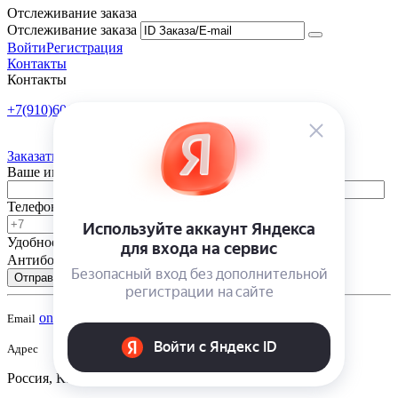
Отслеживание заказа
Отслеживание заказа
Войти
Регистрация
Контакты
Контакты
+7(910)601-10-10
Пн-Пт: 9:00-18:00
Заказать обратный звонок
Ваше имя
Телефон
Удобное время
-
Антибот
Отправить
onsad@onsad.ru
Email
Адрес
Россия, Калуга,