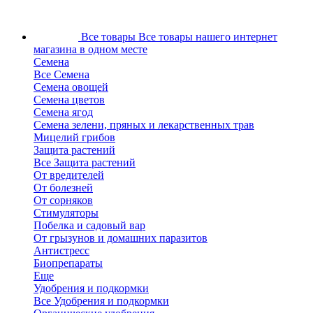
Все товары
Все товары нашего интернет
магазина в одном месте
Семена
Все Семена
Семена овощей
Семена цветов
Семена ягод
Семена зелени, пряных и лекарственных трав
Мицелий грибов
Защита растений
Все Защита растений
От вредителей
От болезней
От сорняков
Стимуляторы
Побелка и садовый вар
От грызунов и домашних паразитов
Антистресс
Биопрепараты
Еще
Удобрения и подкормки
Все Удобрения и подкормки