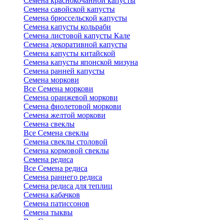
Семена краснокочанной капусты
Семена савойской капусты
Семена брюссельской капусты
Семена капусты кольраби
Семена листовой капусты Кале
Семена декоративной капусты
Семена капусты китайской
Семена капусты японской мизуна
Семена ранней капусты
Семена моркови
Все Семена моркови
Семена оранжевой моркови
Семена фиолетовой моркови
Семена желтой моркови
Семена свеклы
Все Семена свеклы
Семена свеклы столовой
Семена кормовой свеклы
Семена редиса
Все Семена редиса
Семена раннего редиса
Семена редиса для теплиц
Семена кабачков
Семена патиссонов
Семена тыквы