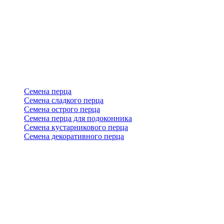
Семена перца
Семена сладкого перца
Семена острого перца
Семена перца для подоконника
Семена кустарникового перца
Семена декоративного перца