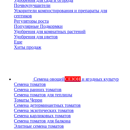
Удобрения для сада и огорода
Почвоулучшители
Ускорители компостирования и препараты для
септиков
Регуляторы роста
Популярные Подкормки
Удобрения для комнатных растений
Удобрения для цветов
Еще
Хиты продаж
Семена овощей
СЕЗОН
и ягодных культур
Семена томатов
Семена ранних томатов
Семена томатов для теплицы
Томаты Черри
Семена детерминантных томатов
Семена экзотических томатов
Семена карликовых томатов
Семена томатов для балкона
Элитные семена томатов