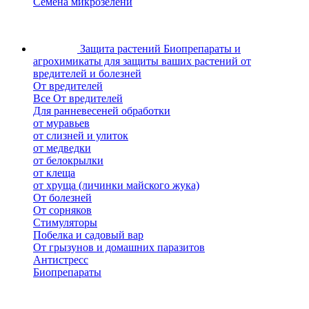
Семена микрозелени
Защита растений
Биопрепараты и
агрохимикаты для защиты ваших растений от
вредителей и болезней
От вредителей
Все От вредителей
Для ранневесеней обработки
от муравьев
от слизней и улиток
от медведки
от белокрылки
от клеща
от хруща (личинки майского жука)
От болезней
От сорняков
Стимуляторы
Побелка и садовый вар
От грызунов и домашних паразитов
Антистресс
Биопрепараты