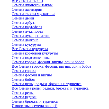
Все Семена тыквы
Семена японской тыквы
Семена лагенарии
Семена тыквы мускатной
Семена дыни
Семена арбуза
Семена картофеля
Семена лука порея
Семена лука репчатого
Семена дайкона
Семена кукурузы
Все Семена кукурузы
Семена кормовой кукурузы
Семена подсолнечника
Семена гороха, фасоли, вигны, сои и бобов
Все Семена гороха, фасоли, вигны, сои и бобов
Семена гороха
Семена фасоли и вигны
Семена бобов
Семена репы, редьки, брюквы и турнепса
Все Семена репы, редьки, брюквы и турнепса
Семена репы
Семена редьки
Семена брюквы и турнепса
Импортные семена овощей