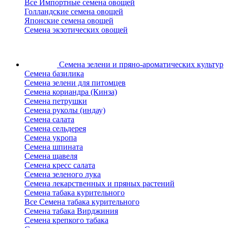
Все Импортные семена овощей
Голландские семена овощей
Японские семена овощей
Семена экзотических овощей
Семена зелени
и пряно-ароматических культур
Семена базилика
Семена зелени для питомцев
Семена кориандра (Кинза)
Семена петрушки
Семена руколы (индау)
Семена салата
Семена сельдерея
Семена укропа
Семена шпината
Семена щавеля
Семена кресс салата
Семена зеленого лука
Семена лекарственных и пряных растений
Семена табака курительного
Все Семена табака курительного
Семена табака Вирджиния
Семена крепкого табака