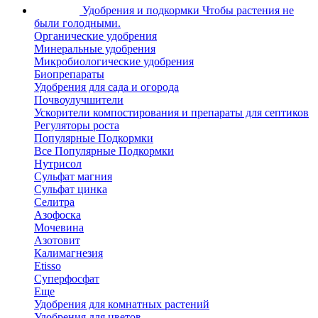
Удобрения и подкормки
Чтобы растения не
были голодными.
Органические удобрения
Минеральные удобрения
Микробиологические удобрения
Биопрепараты
Удобрения для сада и огорода
Почвоулучшители
Ускорители компостирования и препараты для септиков
Регуляторы роста
Популярные Подкормки
Все Популярные Подкормки
Нутрисол
Сульфат магния
Сульфат цинка
Селитра
Азофоска
Мочевина
Азотовит
Калимагнезия
Etisso
Суперфосфат
Еще
Удобрения для комнатных растений
Удобрения для цветов