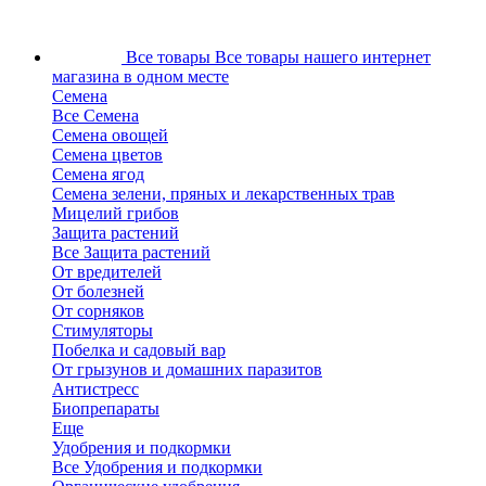
Все товары
Все товары нашего интернет
магазина в одном месте
Семена
Все Семена
Семена овощей
Семена цветов
Семена ягод
Семена зелени, пряных и лекарственных трав
Мицелий грибов
Защита растений
Все Защита растений
От вредителей
От болезней
От сорняков
Стимуляторы
Побелка и садовый вар
От грызунов и домашних паразитов
Антистресс
Биопрепараты
Еще
Удобрения и подкормки
Все Удобрения и подкормки