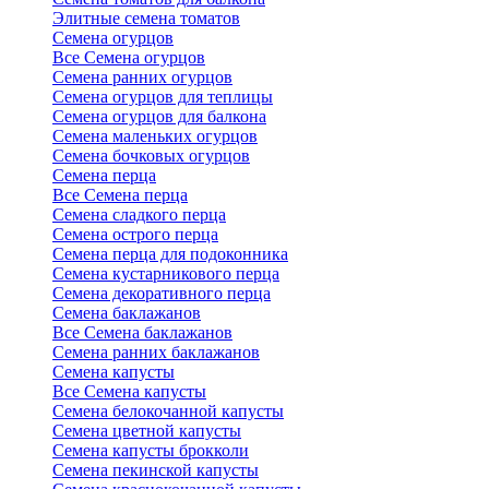
Элитные семена томатов
Семена огурцов
Все Семена огурцов
Семена ранних огурцов
Семена огурцов для теплицы
Семена огурцов для балкона
Семена маленьких огурцов
Семена бочковых огурцов
Семена перца
Все Семена перца
Семена сладкого перца
Семена острого перца
Семена перца для подоконника
Семена кустарникового перца
Семена декоративного перца
Семена баклажанов
Все Семена баклажанов
Семена ранних баклажанов
Семена капусты
Все Семена капусты
Семена белокочанной капусты
Семена цветной капусты
Семена капусты брокколи
Семена пекинской капусты