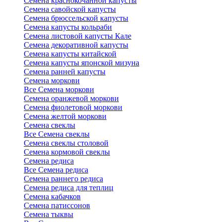
Семена краснокочанной капусты
Семена савойской капусты
Семена брюссельской капусты
Семена капусты кольраби
Семена листовой капусты Кале
Семена декоративной капусты
Семена капусты китайской
Семена капусты японской мизуна
Семена ранней капусты
Семена моркови
Все Семена моркови
Семена оранжевой моркови
Семена фиолетовой моркови
Семена желтой моркови
Семена свеклы
Все Семена свеклы
Семена свеклы столовой
Семена кормовой свеклы
Семена редиса
Все Семена редиса
Семена раннего редиса
Семена редиса для теплиц
Семена кабачков
Семена патиссонов
Семена тыквы