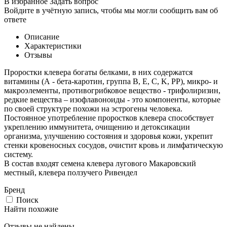
В избранное
Задать вопрос
Войдите в учётную запись, чтобы мы могли сообщить вам об
ответе
Описание
Характеристики
Отзывы
Проростки клевера богаты белками, в них содержатся
витамины (А - бета-каротин, группа В, Е, С, K, PP), микро- и
макроэлементы, противогрибковое вещество - трифолиризин,
редкие вещества – изофлавоноиды - это компоненты, которые
по своей структуре похожи на эстрогены человека.
Постоянное употребление проростков клевера способствует
укреплению иммунитета, очищению и детоксикации
организма, улучшению состояния и здоровья кожи, укрепит
стенки кровеносных сосудов, очистит кровь и лимфатическую
систему.
В состав входят семена клевера лугового Макаровский
местный, клевера ползучего Ривендел
Бренд
Поиск
Найти похожие
Отзывы не найдены