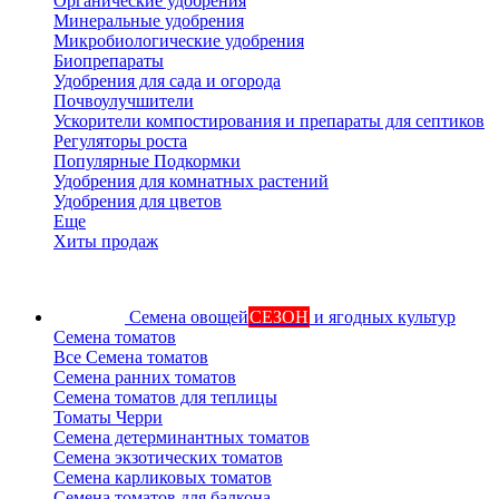
Органические удобрения
Минеральные удобрения
Микробиологические удобрения
Биопрепараты
Удобрения для сада и огорода
Почвоулучшители
Ускорители компостирования и препараты для септиков
Регуляторы роста
Популярные Подкормки
Удобрения для комнатных растений
Удобрения для цветов
Еще
Хиты продаж
Семена овощей
СЕЗОН
и ягодных культур
Семена томатов
Все Семена томатов
Семена ранних томатов
Семена томатов для теплицы
Томаты Черри
Семена детерминантных томатов
Семена экзотических томатов
Семена карликовых томатов
Семена томатов для балкона