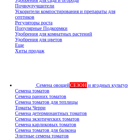
Удобрения для сада и огорода
Почвоулучшители
Ускорители компостирования и препараты для
септиков
Регуляторы роста
Популярные Подкормки
Удобрения для комнатных растений
Удобрения для цветов
Еще
Хиты продаж
Семена овощей
СЕЗОН
и ягодных культур
Семена томатов
Семена ранних томатов
Семена томатов для теплицы
Томаты Черри
Семена детерминантных томатов
Семена экзотических томатов
Семена карликовых томатов
Семена томатов для балкона
Элитные семена томатов