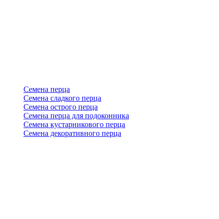
Семена перца
Семена сладкого перца
Семена острого перца
Семена перца для подоконника
Семена кустарникового перца
Семена декоративного перца