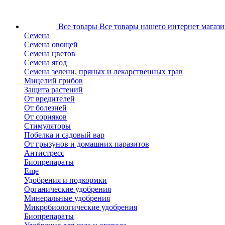
Все товары
Все товары нашего интернет магази
Семена
Семена овощей
Семена цветов
Семена ягод
Семена зелени, пряных и лекарственных трав
Мицелий грибов
Защита растений
От вредителей
От болезней
От сорняков
Стимуляторы
Побелка и садовый вар
От грызунов и домашних паразитов
Антистресс
Биопрепараты
Еще
Удобрения и подкормки
Органические удобрения
Минеральные удобрения
Микробиологические удобрения
Биопрепараты