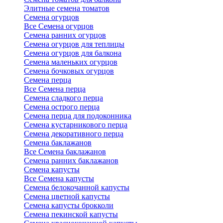
Элитные семена томатов
Семена огурцов
Все Семена огурцов
Семена ранних огурцов
Семена огурцов для теплицы
Семена огурцов для балкона
Семена маленьких огурцов
Семена бочковых огурцов
Семена перца
Все Семена перца
Семена сладкого перца
Семена острого перца
Семена перца для подоконника
Семена кустарникового перца
Семена декоративного перца
Семена баклажанов
Все Семена баклажанов
Семена ранних баклажанов
Семена капусты
Все Семена капусты
Семена белокочанной капусты
Семена цветной капусты
Семена капусты брокколи
Семена пекинской капусты