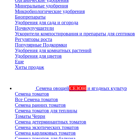
Органические удобрения
Минеральные удобрения
Микробиологические удобрения
Биопрепараты
Удобрения для сада и огорода
Почвоулучшители
Ускорители компостирования и препараты для септиков
Регуляторы роста
Популярные Подкормки
Удобрения для комнатных растений
Удобрения для цветов
Еще
Хиты продаж
Семена овощей
СЕЗОН
и ягодных культур
Семена томатов
Все Семена томатов
Семена ранних томатов
Семена томатов для теплицы
Томаты Черри
Семена детерминантных томатов
Семена экзотических томатов
Семена карликовых томатов
Семена томатов для балкона