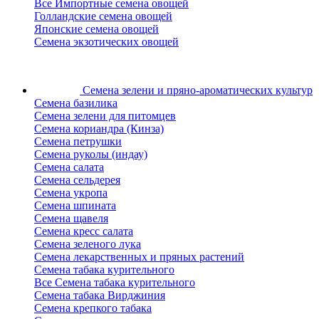
Все Импортные семена овощей
Голландские семена овощей
Японские семена овощей
Семена экзотических овощей
Семена зелени
и пряно-ароматических культур
Семена базилика
Семена зелени для питомцев
Семена кориандра (Кинза)
Семена петрушки
Семена руколы (индау)
Семена салата
Семена сельдерея
Семена укропа
Семена шпината
Семена щавеля
Семена кресс салата
Семена зеленого лука
Семена лекарственных и пряных растений
Семена табака курительного
Все Семена табака курительного
Семена табака Вирджиния
Семена крепкого табака