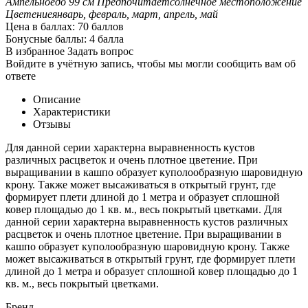
Ампельное
до 99 см
Предпочитает
солнечное местоположение
Цветение
январь, февраль, март, апрель, май
Цена в баллах:
70 баллов
Бонусные баллы:
4 балла
В избранное
Задать вопрос
Войдите в учётную запись, чтобы мы могли сообщить вам об
ответе
Описание
Характеристики
Отзывы
Для данной серии характерна выравненность кустов
различных расцветок и очень плотное цветение. При
выращивании в кашпо образует куполообразную шаровидную
крону. Также может высаживаться в открытый грунт, где
формирует плети длиной до 1 метра и образует сплошной
ковер площадью до 1 кв. м., весь покрытый цветками. Для
данной серии характерна выравненность кустов различных
расцветок и очень плотное цветение. При выращивании в
кашпо образует куполообразную шаровидную крону. Также
может высаживаться в открытый грунт, где формирует плети
длиной до 1 метра и образует сплошной ковер площадью до 1
кв. м., весь покрытый цветками.
Бренд