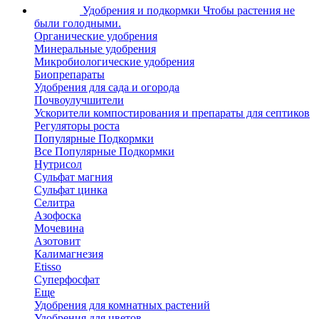
Удобрения и подкормки
Чтобы растения не
были голодными.
Органические удобрения
Минеральные удобрения
Микробиологические удобрения
Биопрепараты
Удобрения для сада и огорода
Почвоулучшители
Ускорители компостирования и препараты для септиков
Регуляторы роста
Популярные Подкормки
Все Популярные Подкормки
Нутрисол
Сульфат магния
Сульфат цинка
Селитра
Азофоска
Мочевина
Азотовит
Калимагнезия
Etisso
Суперфосфат
Еще
Удобрения для комнатных растений
Удобрения для цветов