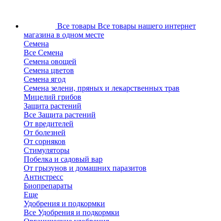
Все товары
Все товары нашего интернет
магазина в одном месте
Семена
Все Семена
Семена овощей
Семена цветов
Семена ягод
Семена зелени, пряных и лекарственных трав
Мицелий грибов
Защита растений
Все Защита растений
От вредителей
От болезней
От сорняков
Стимуляторы
Побелка и садовый вар
От грызунов и домашних паразитов
Антистресс
Биопрепараты
Еще
Удобрения и подкормки
Все Удобрения и подкормки