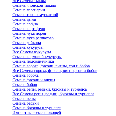
Все Семена тыквы
Семена японской тыквы
Семена лагенарии
Семена тыквы мускатной
Семена дыни
Семена арбуза
Семена картофеля
Семена лука порея
Семена лука репчатого
Семена дайкона
Семена кукурузы
Все Семена кукурузы
Семена кормовой кукурузы
Семена подсолнечника
Семена гороха, фасоли, вигны, сои и бобов
Все Семена гороха, фасоли, вигны, сои и бобов
Семена гороха
Семена фасоли и вигны
Семена бобов
Семена репы, редьки, брюквы и турнепса
Все Семена репы, редьки, брюквы и турнепса
Семена репы
Семена редьки
Семена брюквы и турнепса
Импортные семена овощей