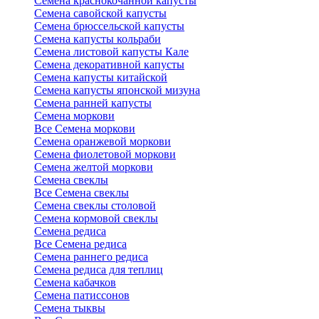
Семена краснокочанной капусты
Семена савойской капусты
Семена брюссельской капусты
Семена капусты кольраби
Семена листовой капусты Кале
Семена декоративной капусты
Семена капусты китайской
Семена капусты японской мизуна
Семена ранней капусты
Семена моркови
Все Семена моркови
Семена оранжевой моркови
Семена фиолетовой моркови
Семена желтой моркови
Семена свеклы
Все Семена свеклы
Семена свеклы столовой
Семена кормовой свеклы
Семена редиса
Все Семена редиса
Семена раннего редиса
Семена редиса для теплиц
Семена кабачков
Семена патиссонов
Семена тыквы