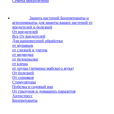
Семена микрозелени
Защита растений
Биопрепараты и
агрохимикаты для защиты ваших растений от
вредителей и болезней
От вредителей
Все От вредителей
Для ранневесеней обработки
от муравьев
от слизней и улиток
от медведки
от белокрылки
от клеща
от хруща (личинки майского жука)
От болезней
От сорняков
Стимуляторы
Побелка и садовый вар
От грызунов и домашних паразитов
Антистресс
Биопрепараты