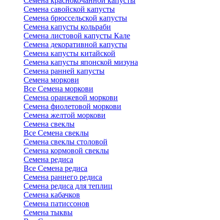
Семена краснокочанной капусты
Семена савойской капусты
Семена брюссельской капусты
Семена капусты кольраби
Семена листовой капусты Кале
Семена декоративной капусты
Семена капусты китайской
Семена капусты японской мизуна
Семена ранней капусты
Семена моркови
Все Семена моркови
Семена оранжевой моркови
Семена фиолетовой моркови
Семена желтой моркови
Семена свеклы
Все Семена свеклы
Семена свеклы столовой
Семена кормовой свеклы
Семена редиса
Все Семена редиса
Семена раннего редиса
Семена редиса для теплиц
Семена кабачков
Семена патиссонов
Семена тыквы