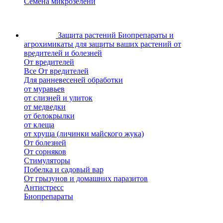
Семена микрозелени
Защита растений
Биопрепараты и
агрохимикаты для защиты ваших растений от
вредителей и болезней
От вредителей
Все От вредителей
Для ранневесеней обработки
от муравьев
от слизней и улиток
от медведки
от белокрылки
от клеща
от хруща (личинки майского жука)
От болезней
От сорняков
Стимуляторы
Побелка и садовый вар
От грызунов и домашних паразитов
Антистресс
Биопрепараты