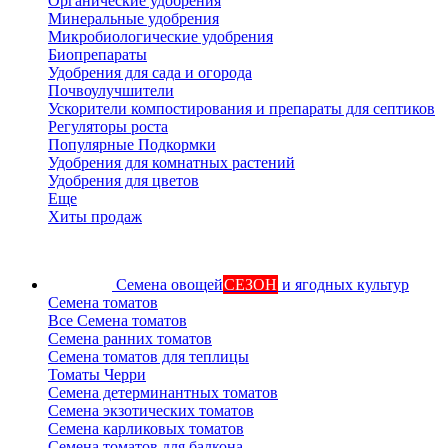
Органические удобрения
Минеральные удобрения
Микробиологические удобрения
Биопрепараты
Удобрения для сада и огорода
Почвоулучшители
Ускорители компостирования и препараты для септиков
Регуляторы роста
Популярные Подкормки
Удобрения для комнатных растений
Удобрения для цветов
Еще
Хиты продаж
Семена овощей
СЕЗОН
и ягодных культур
Семена томатов
Все Семена томатов
Семена ранних томатов
Семена томатов для теплицы
Томаты Черри
Семена детерминантных томатов
Семена экзотических томатов
Семена карликовых томатов
Семена томатов для балкона