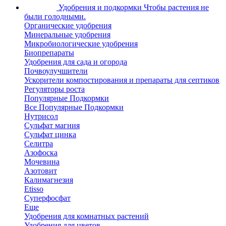
Удобрения и подкормки
Чтобы растения не
были голодными.
Органические удобрения
Минеральные удобрения
Микробиологические удобрения
Биопрепараты
Удобрения для сада и огорода
Почвоулучшители
Ускорители компостирования и препараты для септиков
Регуляторы роста
Популярные Подкормки
Все Популярные Подкормки
Нутрисол
Сульфат магния
Сульфат цинка
Селитра
Азофоска
Мочевина
Азотовит
Калимагнезия
Etisso
Суперфосфат
Еще
Удобрения для комнатных растений
Удобрения для цветов