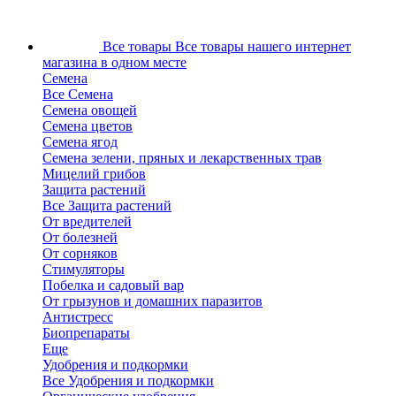
Все товары
Все товары нашего интернет
магазина в одном месте
Семена
Все Семена
Семена овощей
Семена цветов
Семена ягод
Семена зелени, пряных и лекарственных трав
Мицелий грибов
Защита растений
Все Защита растений
От вредителей
От болезней
От сорняков
Стимуляторы
Побелка и садовый вар
От грызунов и домашних паразитов
Антистресс
Биопрепараты
Еще
Удобрения и подкормки
Все Удобрения и подкормки