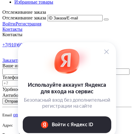
Избранные товары
Отслеживание заказа
Отслеживание заказа
Войти
Регистрация
Контакты
Контакты
+7(910)601-10-10
Пн-Пт: 9:00-18:00
Заказать обратный звонок
Ваше имя
Телефон
Удобное время
-
Антибот
Отправить
onsad@onsad.ru
Email
Адрес