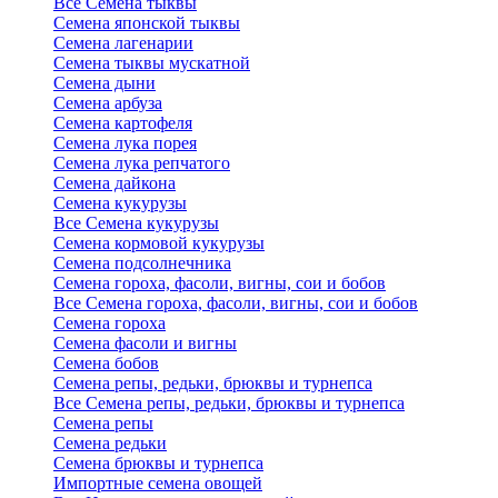
Все Семена тыквы
Семена японской тыквы
Семена лагенарии
Семена тыквы мускатной
Семена дыни
Семена арбуза
Семена картофеля
Семена лука порея
Семена лука репчатого
Семена дайкона
Семена кукурузы
Все Семена кукурузы
Семена кормовой кукурузы
Семена подсолнечника
Семена гороха, фасоли, вигны, сои и бобов
Все Семена гороха, фасоли, вигны, сои и бобов
Семена гороха
Семена фасоли и вигны
Семена бобов
Семена репы, редьки, брюквы и турнепса
Все Семена репы, редьки, брюквы и турнепса
Семена репы
Семена редьки
Семена брюквы и турнепса
Импортные семена овощей