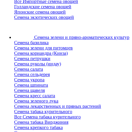
Все Импортные семена овощей
Голландские семена овощей
Японские семена овощей
Семена экзотических овощей
Семена зелени
и пряно-ароматических культур
Семена базилика
Семена зелени для питомцев
Семена кориандра (Кинза)
Семена петрушки
Семена руколы (индау)
Семена салата
Семена сельдерея
Семена укропа
Семена шпината
Семена щавеля
Семена кресс салата
Семена зеленого лука
Семена лекарственных и пряных растений
Семена табака курительного
Все Семена табака курительного
Семена табака Вирджиния
Семена крепкого табака