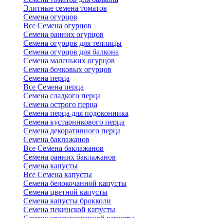
Элитные семена томатов
Семена огурцов
Все Семена огурцов
Семена ранних огурцов
Семена огурцов для теплицы
Семена огурцов для балкона
Семена маленьких огурцов
Семена бочковых огурцов
Семена перца
Все Семена перца
Семена сладкого перца
Семена острого перца
Семена перца для подоконника
Семена кустарникового перца
Семена декоративного перца
Семена баклажанов
Все Семена баклажанов
Семена ранних баклажанов
Семена капусты
Все Семена капусты
Семена белокочанной капусты
Семена цветной капусты
Семена капусты брокколи
Семена пекинской капусты