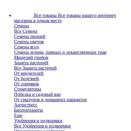
Все товары
Все товары нашего интернет
магазина в одном месте
Семена
Все Семена
Семена овощей
Семена цветов
Семена ягод
Семена зелени, пряных и лекарственных трав
Мицелий грибов
Защита растений
Все Защита растений
От вредителей
От болезней
От сорняков
Стимуляторы
Побелка и садовый вар
От грызунов и домашних паразитов
Антистресс
Биопрепараты
Еще
Удобрения и подкормки
Все Удобрения и подкормки