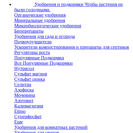
Удобрения и подкормки
Чтобы растения не
были голодными.
Органические удобрения
Минеральные удобрения
Микробиологические удобрения
Биопрепараты
Удобрения для сада и огорода
Почвоулучшители
Ускорители компостирования и препараты для септиков
Регуляторы роста
Популярные Подкормки
Все Популярные Подкормки
Нутрисол
Сульфат магния
Сульфат цинка
Селитра
Азофоска
Мочевина
Азотовит
Калимагнезия
Etisso
Суперфосфат
Еще
Удобрения для комнатных растений
Удобрения для цветов