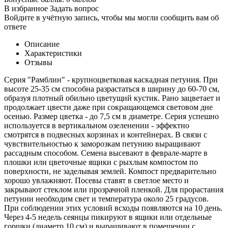
В избранное
Задать вопрос
Войдите в учётную запись, чтобы мы могли сообщить вам об
ответе
Описание
Характеристики
Отзывы
Серия "Рамблин" - крупноцветковая каскадная петуния. При
высоте 25-35 см способна разрастаться в ширину до 60-70 см,
образуя плотный обильно цветущий кустик. Рано зацветает и
продолжает цвести даже при сокращающемся световом дне
осенью. Размер цветка - до 7,5 см в диаметре. Серия успешно
используется в вертикальном озеленении - эффектно
смотрятся в подвесных корзинах и контейнерах. В связи с
чувствительностью к заморозкам петунию выращивают
рассадным способом. Семена высевают в феврале-марте в
плошки или цветочные ящики с рыхлым компостом по
поверхности, не заделывая землей. Компост предварительно
хорошо увлажняют. Посевы ставят в светлое место и
закрывают стеклом или прозрачной пленкой. Для прорастания
петунии необходим свет и температура около 25 градусов.
При соблюдении этих условий всходы появляются на 10 день.
Через 4-5 недель сеянцы пикируют в ящики или отдельные
горшки (диаметр 10 см) и выращивают в помещении с