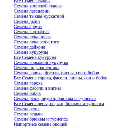
Все Семена тыквы
Семена японской тыквы
Семена лагенарии
Семена тыквы мускатной
Семена дыни
Семена арбуза
Семена картофеля
Семена лука порея
Семена лука репчатого
Семена дайкона
Семена кукурузы
Все Семена кукурузы
Семена кормовой кукурузы
Семена подсолнечника
Семена гороха, фасоли, вигны, сои и бобов
Все Семена гороха, фасоли, вигны, сои и бобов
Семена гороха
Семена фасоли и вигны
Семена бобов
Семена репы, редьки, брюквы и турнепса
Все Семена репы, редьки, брюквы и турнепса
Семена репы
Семена редьки
Семена брюквы и турнепса
Импортные семена овощей