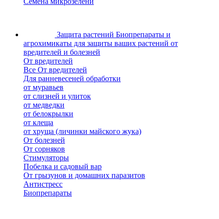
Семена микрозелени
Защита растений
Биопрепараты и
агрохимикаты для защиты ваших растений от
вредителей и болезней
От вредителей
Все От вредителей
Для ранневесеней обработки
от муравьев
от слизней и улиток
от медведки
от белокрылки
от клеща
от хруща (личинки майского жука)
От болезней
От сорняков
Стимуляторы
Побелка и садовый вар
От грызунов и домашних паразитов
Антистресс
Биопрепараты