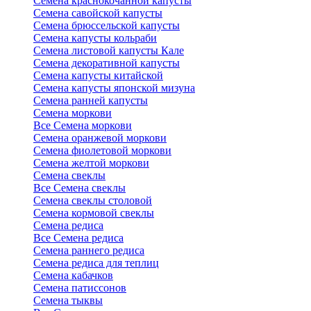
Семена краснокочанной капусты
Семена савойской капусты
Семена брюссельской капусты
Семена капусты кольраби
Семена листовой капусты Кале
Семена декоративной капусты
Семена капусты китайской
Семена капусты японской мизуна
Семена ранней капусты
Семена моркови
Все Семена моркови
Семена оранжевой моркови
Семена фиолетовой моркови
Семена желтой моркови
Семена свеклы
Все Семена свеклы
Семена свеклы столовой
Семена кормовой свеклы
Семена редиса
Все Семена редиса
Семена раннего редиса
Семена редиса для теплиц
Семена кабачков
Семена патиссонов
Семена тыквы