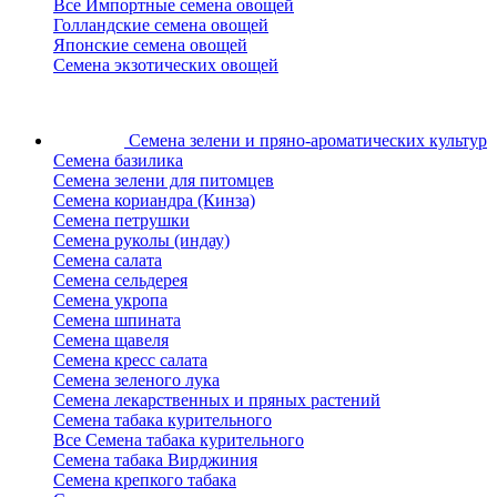
Все Импортные семена овощей
Голландские семена овощей
Японские семена овощей
Семена экзотических овощей
Семена зелени
и пряно-ароматических культур
Семена базилика
Семена зелени для питомцев
Семена кориандра (Кинза)
Семена петрушки
Семена руколы (индау)
Семена салата
Семена сельдерея
Семена укропа
Семена шпината
Семена щавеля
Семена кресс салата
Семена зеленого лука
Семена лекарственных и пряных растений
Семена табака курительного
Все Семена табака курительного
Семена табака Вирджиния
Семена крепкого табака