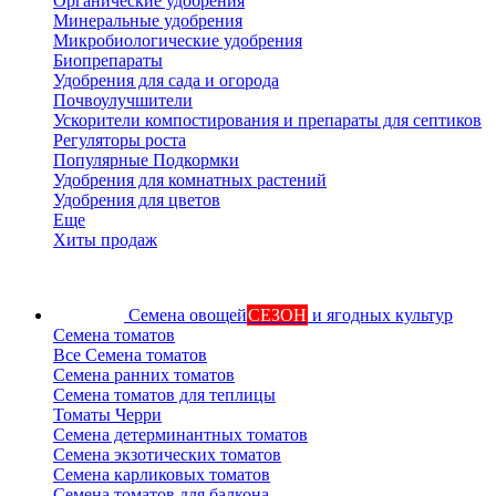
Органические удобрения
Минеральные удобрения
Микробиологические удобрения
Биопрепараты
Удобрения для сада и огорода
Почвоулучшители
Ускорители компостирования и препараты для септиков
Регуляторы роста
Популярные Подкормки
Удобрения для комнатных растений
Удобрения для цветов
Еще
Хиты продаж
Семена овощей
СЕЗОН
и ягодных культур
Семена томатов
Все Семена томатов
Семена ранних томатов
Семена томатов для теплицы
Томаты Черри
Семена детерминантных томатов
Семена экзотических томатов
Семена карликовых томатов
Семена томатов для балкона