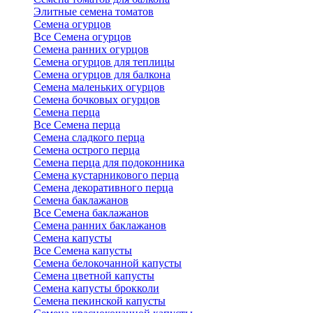
Элитные семена томатов
Семена огурцов
Все Семена огурцов
Семена ранних огурцов
Семена огурцов для теплицы
Семена огурцов для балкона
Семена маленьких огурцов
Семена бочковых огурцов
Семена перца
Все Семена перца
Семена сладкого перца
Семена острого перца
Семена перца для подоконника
Семена кустарникового перца
Семена декоративного перца
Семена баклажанов
Все Семена баклажанов
Семена ранних баклажанов
Семена капусты
Все Семена капусты
Семена белокочанной капусты
Семена цветной капусты
Семена капусты брокколи
Семена пекинской капусты