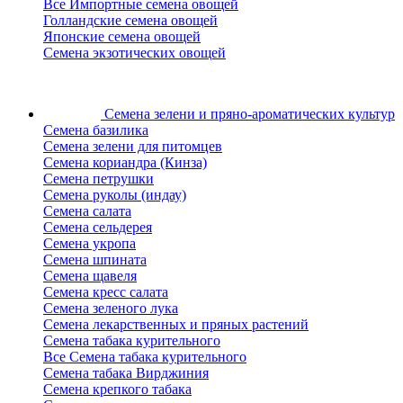
Все Импортные семена овощей
Голландские семена овощей
Японские семена овощей
Семена экзотических овощей
Семена зелени
и пряно-ароматических культур
Семена базилика
Семена зелени для питомцев
Семена кориандра (Кинза)
Семена петрушки
Семена руколы (индау)
Семена салата
Семена сельдерея
Семена укропа
Семена шпината
Семена щавеля
Семена кресс салата
Семена зеленого лука
Семена лекарственных и пряных растений
Семена табака курительного
Все Семена табака курительного
Семена табака Вирджиния
Семена крепкого табака