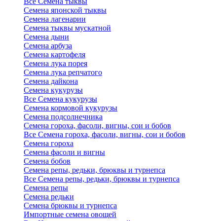
Все Семена тыквы
Семена японской тыквы
Семена лагенарии
Семена тыквы мускатной
Семена дыни
Семена арбуза
Семена картофеля
Семена лука порея
Семена лука репчатого
Семена дайкона
Семена кукурузы
Все Семена кукурузы
Семена кормовой кукурузы
Семена подсолнечника
Семена гороха, фасоли, вигны, сои и бобов
Все Семена гороха, фасоли, вигны, сои и бобов
Семена гороха
Семена фасоли и вигны
Семена бобов
Семена репы, редьки, брюквы и турнепса
Все Семена репы, редьки, брюквы и турнепса
Семена репы
Семена редьки
Семена брюквы и турнепса
Импортные семена овощей