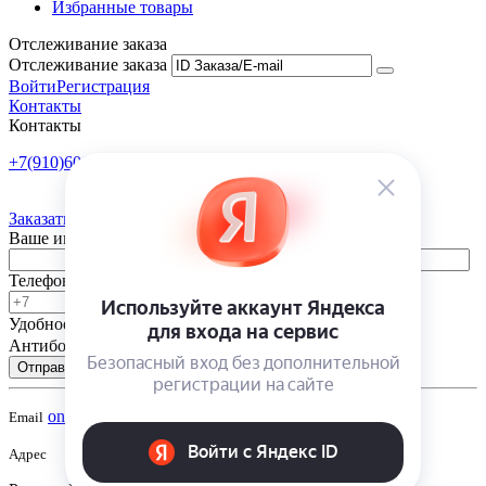
Избранные товары
Отслеживание заказа
Отслеживание заказа
Войти
Регистрация
Контакты
Контакты
+7(910)601-10-10
Пн-Пт: 9:00-18:00
Заказать обратный звонок
Ваше имя
Телефон
Удобное время
-
Антибот
Отправить
onsad@onsad.ru
Email
Адрес