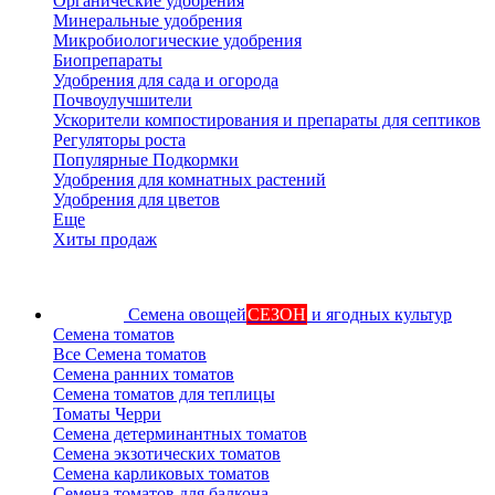
Органические удобрения
Минеральные удобрения
Микробиологические удобрения
Биопрепараты
Удобрения для сада и огорода
Почвоулучшители
Ускорители компостирования и препараты для септиков
Регуляторы роста
Популярные Подкормки
Удобрения для комнатных растений
Удобрения для цветов
Еще
Хиты продаж
Семена овощей
СЕЗОН
и ягодных культур
Семена томатов
Все Семена томатов
Семена ранних томатов
Семена томатов для теплицы
Томаты Черри
Семена детерминантных томатов
Семена экзотических томатов
Семена карликовых томатов
Семена томатов для балкона