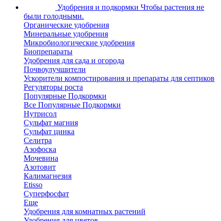
Удобрения и подкормки
Чтобы растения не
были голодными.
Органические удобрения
Минеральные удобрения
Микробиологические удобрения
Биопрепараты
Удобрения для сада и огорода
Почвоулучшители
Ускорители компостирования и препараты для септиков
Регуляторы роста
Популярные Подкормки
Все Популярные Подкормки
Нутрисол
Сульфат магния
Сульфат цинка
Селитра
Азофоска
Мочевина
Азотовит
Калимагнезия
Etisso
Суперфосфат
Еще
Удобрения для комнатных растений
Удобрения для цветов