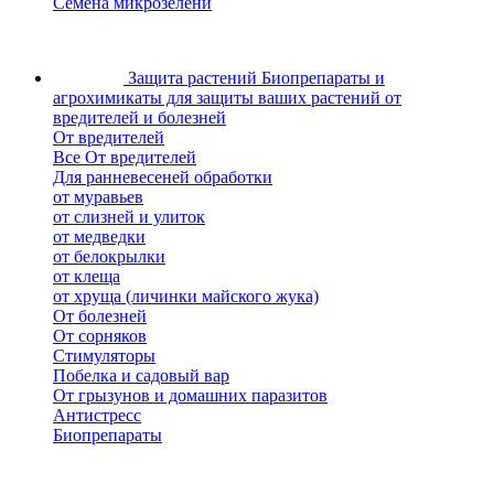
Семена микрозелени
Защита растений
Биопрепараты и
агрохимикаты для защиты ваших растений от
вредителей и болезней
От вредителей
Все От вредителей
Для ранневесеней обработки
от муравьев
от слизней и улиток
от медведки
от белокрылки
от клеща
от хруща (личинки майского жука)
От болезней
От сорняков
Стимуляторы
Побелка и садовый вар
От грызунов и домашних паразитов
Антистресс
Биопрепараты