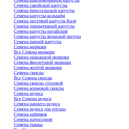
Семена краснокочанной капусты
Семена савойской капусты
Семена брюссельской капусты
Семена капусты кольраби
Семена листовой капусты Кале
Семена декоративной капусты
Семена капусты китайской
Семена капусты японской мизуна
Семена ранней капусты
Семена моркови
Все Семена моркови
Семена оранжевой моркови
Семена фиолетовой моркови
Семена желтой моркови
Семена свеклы
Все Семена свеклы
Семена свеклы столовой
Семена кормовой свеклы
Семена редиса
Все Семена редиса
Семена раннего редиса
Семена редиса для теплиц
Семена кабачков
Семена патиссонов
Семена тыквы