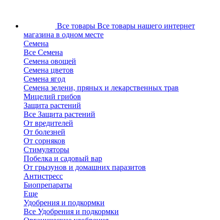
Все товары
Все товары нашего интернет
магазина в одном месте
Семена
Все Семена
Семена овощей
Семена цветов
Семена ягод
Семена зелени, пряных и лекарственных трав
Мицелий грибов
Защита растений
Все Защита растений
От вредителей
От болезней
От сорняков
Стимуляторы
Побелка и садовый вар
От грызунов и домашних паразитов
Антистресс
Биопрепараты
Еще
Удобрения и подкормки
Все Удобрения и подкормки