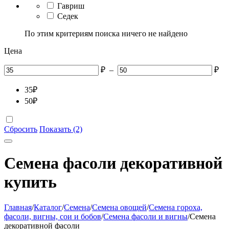
Гавриш
Седек
По этим критериям поиска ничего не найдено
Цена
₽
–
₽
35
₽
50
₽
Сбросить
Показать (2)
Семена фасоли декоративной
купить
Главная
/
Каталог
/
Семена
/
Семена овощей
/
Семена гороха,
фасоли, вигны, сои и бобов
/
Семена фасоли и вигны
/
Семена
декоративной фасоли