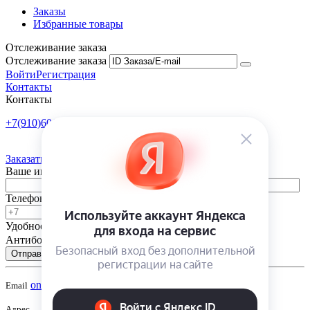
Заказы
Избранные товары
Отслеживание заказа
Отслеживание заказа
Войти
Регистрация
Контакты
Контакты
+7(910)601-10-10
Пн-Пт: 9:00-18:00
Заказать обратный звонок
Ваше имя
Телефон
Удобное время
-
Антибот
Отправить
onsad@onsad.ru
Email
Адрес