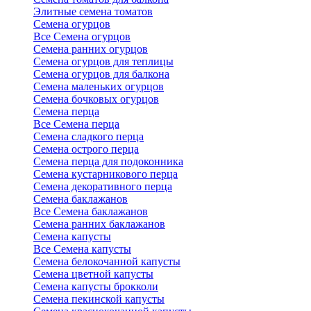
Элитные семена томатов
Семена огурцов
Все Семена огурцов
Семена ранних огурцов
Семена огурцов для теплицы
Семена огурцов для балкона
Семена маленьких огурцов
Семена бочковых огурцов
Семена перца
Все Семена перца
Семена сладкого перца
Семена острого перца
Семена перца для подоконника
Семена кустарникового перца
Семена декоративного перца
Семена баклажанов
Все Семена баклажанов
Семена ранних баклажанов
Семена капусты
Все Семена капусты
Семена белокочанной капусты
Семена цветной капусты
Семена капусты брокколи
Семена пекинской капусты