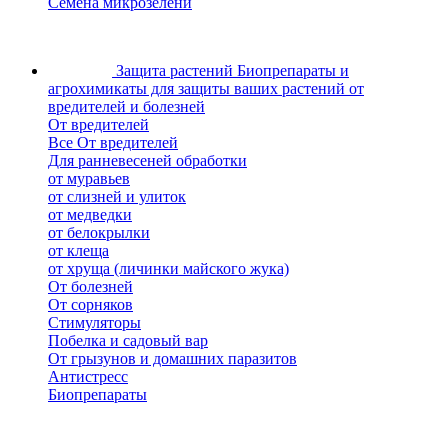
Семена микрозелени
Защита растений
Биопрепараты и
агрохимикаты для защиты ваших растений от
вредителей и болезней
От вредителей
Все От вредителей
Для ранневесеней обработки
от муравьев
от слизней и улиток
от медведки
от белокрылки
от клеща
от хруща (личинки майского жука)
От болезней
От сорняков
Стимуляторы
Побелка и садовый вар
От грызунов и домашних паразитов
Антистресс
Биопрепараты