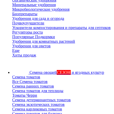
Органические удобрения
Минеральные удобрения
Микробиологические удобрения
Биопрепараты
Удобрения для сада и огорода
Почвоулучшители
Ускорители компостирования и препараты для септиков
Регуляторы роста
Популярные Подкормки
Удобрения для комнатных растений
Удобрения для цветов
Еще
Хиты продаж
Семена овощей
СЕЗОН
и ягодных культур
Семена томатов
Все Семена томатов
Семена ранних томатов
Семена томатов для теплицы
Томаты Черри
Семена детерминантных томатов
Семена экзотических томатов
Семена карликовых томатов
Семена томатов для балкона