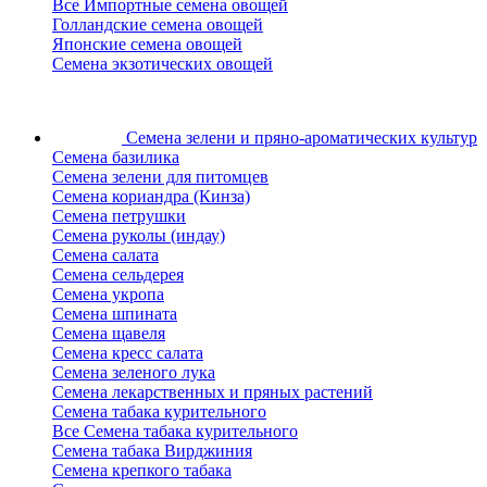
Все Импортные семена овощей
Голландские семена овощей
Японские семена овощей
Семена экзотических овощей
Семена зелени
и пряно-ароматических культур
Семена базилика
Семена зелени для питомцев
Семена кориандра (Кинза)
Семена петрушки
Семена руколы (индау)
Семена салата
Семена сельдерея
Семена укропа
Семена шпината
Семена щавеля
Семена кресс салата
Семена зеленого лука
Семена лекарственных и пряных растений
Семена табака курительного
Все Семена табака курительного
Семена табака Вирджиния
Семена крепкого табака