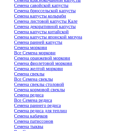
Семена краснокочанной капусты
Семена савойской капусты
Семена брюссельской капусты
Семена капусты кольраби
Семена листовой капусты Кале
Семена декоративной капусты
Семена капусты китайской
Семена капусты японской мизуна
Семена ранней капусты
Семена моркови
Все Семена моркови
Семена оранжевой моркови
Семена фиолетовой моркови
Семена желтой моркови
Семена свеклы
Все Семена свеклы
Семена свеклы столовой
Семена кормовой свеклы
Семена редиса
Все Семена редиса
Семена раннего редиса
Семена редиса для теплиц
Семена кабачков
Семена патиссонов
Семена тыквы