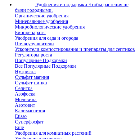
Удобрения и подкормки
Чтобы растения не
были голодными.
Органические удобрения
Минеральные удобрения
Микробиологические удобрения
Биопрепараты
Удобрения для сада и огорода
Почвоулучшители
Ускорители компостирования и препараты для септиков
Регуляторы роста
Популярные Подкормки
Все Популярные Подкормки
Нутрисол
Сульфат магния
Сульфат цинка
Селитра
Азофоска
Мочевина
Азотовит
Калимагнезия
Etisso
Суперфосфат
Еще
Удобрения для комнатных растений
Удобрения для цветов