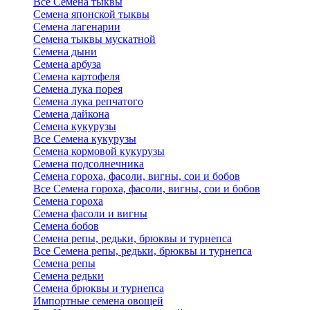
Все Семена тыквы
Семена японской тыквы
Семена лагенарии
Семена тыквы мускатной
Семена дыни
Семена арбуза
Семена картофеля
Семена лука порея
Семена лука репчатого
Семена дайкона
Семена кукурузы
Все Семена кукурузы
Семена кормовой кукурузы
Семена подсолнечника
Семена гороха, фасоли, вигны, сои и бобов
Все Семена гороха, фасоли, вигны, сои и бобов
Семена гороха
Семена фасоли и вигны
Семена бобов
Семена репы, редьки, брюквы и турнепса
Все Семена репы, редьки, брюквы и турнепса
Семена репы
Семена редьки
Семена брюквы и турнепса
Импортные семена овощей