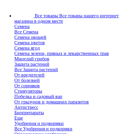
Все товары
Все товары нашего интернет
магазина в одном месте
Семена
Все Семена
Семена овощей
Семена цветов
Семена ягод
Семена зелени, пряных и лекарственных трав
Мицелий грибов
Защита растений
Все Защита растений
От вредителей
От болезней
От сорняков
Стимуляторы
Побелка и садовый вар
От грызунов и домашних паразитов
Антистресс
Биопрепараты
Еще
Удобрения и подкормки
Все Удобрения и подкормки