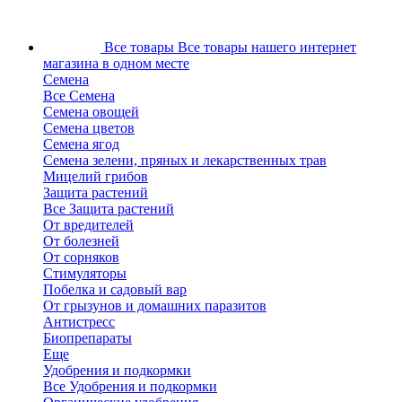
Все товары
Все товары нашего интернет
магазина в одном месте
Семена
Все Семена
Семена овощей
Семена цветов
Семена ягод
Семена зелени, пряных и лекарственных трав
Мицелий грибов
Защита растений
Все Защита растений
От вредителей
От болезней
От сорняков
Стимуляторы
Побелка и садовый вар
От грызунов и домашних паразитов
Антистресс
Биопрепараты
Еще
Удобрения и подкормки
Все Удобрения и подкормки