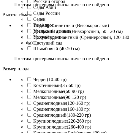
Русский огород
По этим критериям поиска ничего не найдено
Сады Азии
Сады России
Высота томата
Седек
ТомАгрос
Индетерминантный (Высокорослый)
Уральский дачник
Детерминантный (Низкорослый, 50-120 см)
Урожай удачи
Полудетерминантный (Среднерослый, 120-180
см)
Цветущий сад
Штамбовый (40-50 см)
По этим критериям поиска ничего не найдено
Размер плода
Черри (10-40 гр)
Коктейльный(35-60 гр)
Мелкоплодные(60-90 гр)
Мелкоплодные(90-120 гр)
Среднеплодные(120-160 гр)
Среднеплодные(160-180 гр)
Среднеплодный(180-220 гр)
Крупноплодные(220-260 гр)
Крупноплодные(260-400 гр)
Крупноплодные Биф(свыше 400 гр)