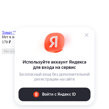
Томат "Партнер" Бурый коктейль F1 5 сем
Нет в наличии
170
₽
Нет в наличии