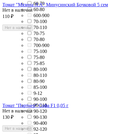
60-70
Томат "Мязина Л.А" Минусинский Бочковой 5 сем
60-80
Нет в наличии
600-900
110
₽
70-100
70-110
Нет в наличии
70-75
70-80
700-900
75-100
75-80
75-85
80-100
80-110
80-90
85-100
9-12
90-100
90-110
Томат "Партнер" Софа F1 0,05 г
Нет в наличии
90-120
130
₽
90-130
90-400
Нет в наличии
92-120