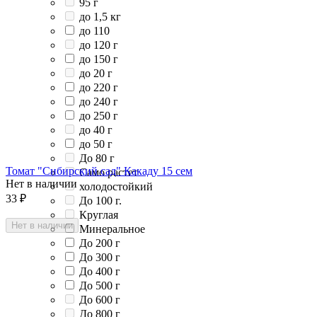
95 г
до 1,5 кг
до 110
до 120 г
до 150 г
до 20 г
до 220 г
до 240 г
до 250 г
до 40 г
до 50 г
До 80 г
Томат "Сибирский сад" Какаду 15 сем
Само растет
Нет в наличии
холодостойкий
33
₽
До 100 г.
Круглая
Нет в наличии
Минеральное
До 200 г
До 300 г
До 400 г
До 500 г
До 600 г
До 800 г