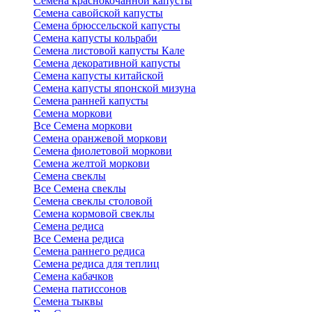
Семена краснокочанной капусты
Семена савойской капусты
Семена брюссельской капусты
Семена капусты кольраби
Семена листовой капусты Кале
Семена декоративной капусты
Семена капусты китайской
Семена капусты японской мизуна
Семена ранней капусты
Семена моркови
Все Семена моркови
Семена оранжевой моркови
Семена фиолетовой моркови
Семена желтой моркови
Семена свеклы
Все Семена свеклы
Семена свеклы столовой
Семена кормовой свеклы
Семена редиса
Все Семена редиса
Семена раннего редиса
Семена редиса для теплиц
Семена кабачков
Семена патиссонов
Семена тыквы