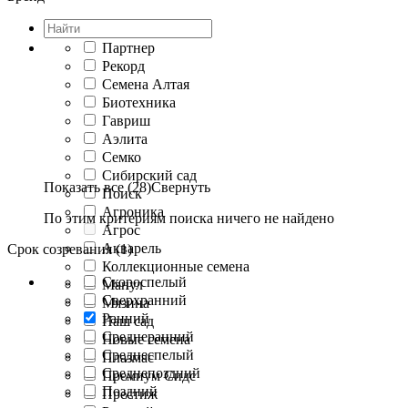
Партнер
Рекорд
Семена Алтая
Биотехника
Гавриш
Аэлита
Семко
Сибирский сад
Показать все (28)
Свернуть
Поиск
Агроника
По этим критериям поиска ничего не найдено
Агрос
Акварель
Срок созревания (1)
Коллекционные семена
Скороспелый
Манул
Сверхранний
Мязина
Ранний
Наш сад
Среднеранний
Новые семена
Среднеспелый
Плазмас
Среднепоздний
Премиум Сидс
Поздний
Престиж