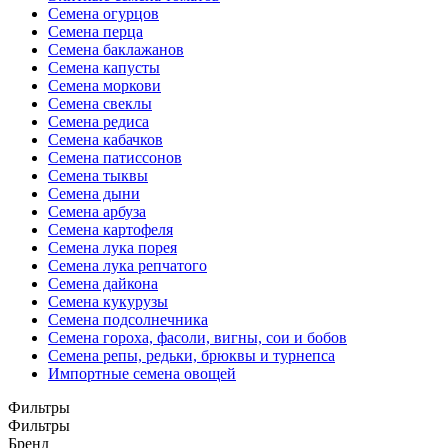
Семена огурцов
Семена перца
Семена баклажанов
Семена капусты
Семена моркови
Семена свеклы
Семена редиса
Семена кабачков
Семена патиссонов
Семена тыквы
Семена дыни
Семена арбуза
Семена картофеля
Семена лука порея
Семена лука репчатого
Семена дайкона
Семена кукурузы
Семена подсолнечника
Семена гороха, фасоли, вигны, сои и бобов
Семена репы, редьки, брюквы и турнепса
Импортные семена овощей
Фильтры
Фильтры
Бренд