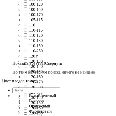
100-120
100-150
100-170
105-115
110
110-115
110-120
110-130
110-150
110-250
120 г
120-130
Показать все (181)
Свернуть
120-140
120-150
По этим критериям поиска ничего не найдено
120-160
Цвет плодов томата
120-170
120-300
120-500
Белый/зеленый
130-140
Биколор
130-150
Оранжевый
130-160
Фиолетовый
130-180