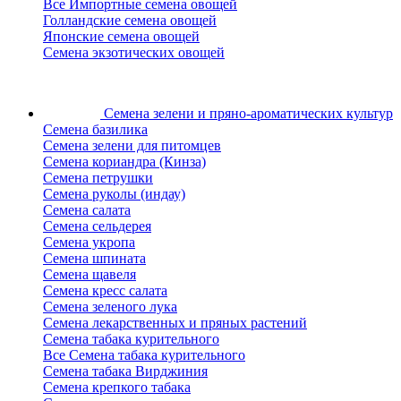
Все Импортные семена овощей
Голландские семена овощей
Японские семена овощей
Семена экзотических овощей
Семена зелени
и пряно-ароматических культур
Семена базилика
Семена зелени для питомцев
Семена кориандра (Кинза)
Семена петрушки
Семена руколы (индау)
Семена салата
Семена сельдерея
Семена укропа
Семена шпината
Семена щавеля
Семена кресс салата
Семена зеленого лука
Семена лекарственных и пряных растений
Семена табака курительного
Все Семена табака курительного
Семена табака Вирджиния
Семена крепкого табака