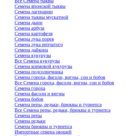
Все Семена тыквы
Семена японской тыквы
Семена лагенарии
Семена тыквы мускатной
Семена дыни
Семена арбуза
Семена картофеля
Семена лука порея
Семена лука репчатого
Семена дайкона
Семена кукурузы
Все Семена кукурузы
Семена кормовой кукурузы
Семена подсолнечника
Семена гороха, фасоли, вигны, сои и бобов
Все Семена гороха, фасоли, вигны, сои и бобов
Семена гороха
Семена фасоли и вигны
Семена бобов
Семена репы, редьки, брюквы и турнепса
Все Семена репы, редьки, брюквы и турнепса
Семена репы
Семена редьки
Семена брюквы и турнепса
Импортные семена овощей