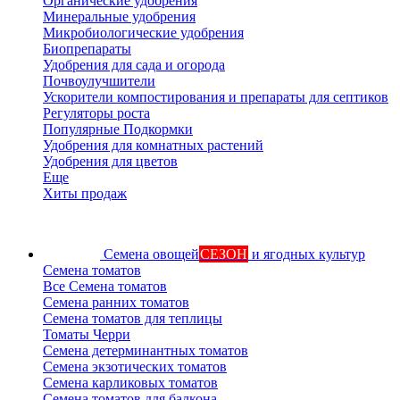
Органические удобрения
Минеральные удобрения
Микробиологические удобрения
Биопрепараты
Удобрения для сада и огорода
Почвоулучшители
Ускорители компостирования и препараты для септиков
Регуляторы роста
Популярные Подкормки
Удобрения для комнатных растений
Удобрения для цветов
Еще
Хиты продаж
Семена овощей
СЕЗОН
и ягодных культур
Семена томатов
Все Семена томатов
Семена ранних томатов
Семена томатов для теплицы
Томаты Черри
Семена детерминантных томатов
Семена экзотических томатов
Семена карликовых томатов
Семена томатов для балкона