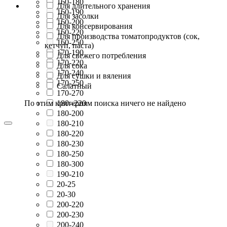
160-180
Для длительного хранения
160-190
Для засолки
160-200
Для консервирования
160-220
Для производства томатопродуктов (сок,
160-250
кетчуп, паста)
170-190
Для свежего потребления
170-220
Для сока
170-240
Для сушки и вяления
170-250
Салатный
170-270
По этим критериям поиска ничего не найдено
180--220
180-200
180-210
180-220
180-230
180-250
180-300
190-210
20-25
20-30
200-220
200-230
200-240