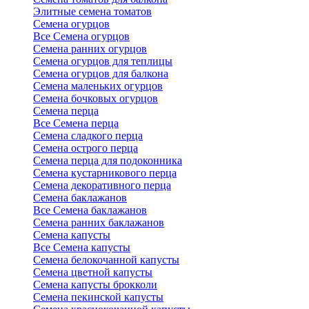
Элитные семена томатов
Семена огурцов
Все Семена огурцов
Семена ранних огурцов
Семена огурцов для теплицы
Семена огурцов для балкона
Семена маленьких огурцов
Семена бочковых огурцов
Семена перца
Все Семена перца
Семена сладкого перца
Семена острого перца
Семена перца для подоконника
Семена кустарникового перца
Семена декоративного перца
Семена баклажанов
Все Семена баклажанов
Семена ранних баклажанов
Семена капусты
Все Семена капусты
Семена белокочанной капусты
Семена цветной капусты
Семена капусты брокколи
Семена пекинской капусты