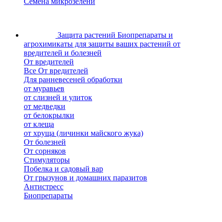
Семена микрозелени
Защита растений
Биопрепараты и
агрохимикаты для защиты ваших растений от
вредителей и болезней
От вредителей
Все От вредителей
Для ранневесеней обработки
от муравьев
от слизней и улиток
от медведки
от белокрылки
от клеща
от хруща (личинки майского жука)
От болезней
От сорняков
Стимуляторы
Побелка и садовый вар
От грызунов и домашних паразитов
Антистресс
Биопрепараты