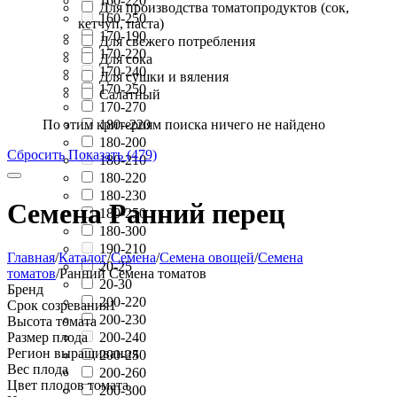
160-220
Для производства томатопродуктов (сок,
160-250
кетчуп, паста)
170-190
Для свежего потребления
170-220
Для сока
170-240
Для сушки и вяления
170-250
Салатный
170-270
По этим критериям поиска ничего не найдено
180--220
180-200
Сбросить
Показать (479)
180-210
180-220
180-230
Семена Ранний перец
180-250
180-300
190-210
Главная
/
Каталог
/
Семена
/
Семена овощей
/
Семена
20-25
томатов
/
Ранний Семена томатов
20-30
Бренд
200-220
Срок созревания
1
200-230
Высота томата
Размер плода
200-240
Регион выращивания
200-250
Вес плода
200-260
Цвет плодов томата
200-300