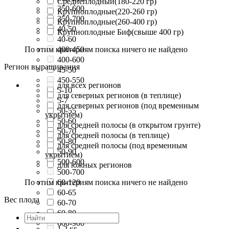
Среднеплодный(180-220 гр)
350-600
Крупноплодные(220-260 гр)
350-700
Крупноплодные(260-400 гр)
40-50
Крупноплодные Биф(свыше 400 гр)
40-60
По этим критериям поиска ничего не найдено
400-450
400-600
Регион выращивания
45-50
450-550
для всех регионов
5-10
для северных регионов (в теплице)
5-7
для северных регионов (под временным
50-55
укрытием)
50-60
для средней полосы (в открытом грунте)
50-70
для средней полосы (в теплице)
50-80
для средней полосы (под временным
50-90
укрытием)
500-600
для южных регионов
500-700
По этим критериям поиска ничего не найдено
60-120
60-65
Вес плода
60-70
60-80
600-900
1,2 кг