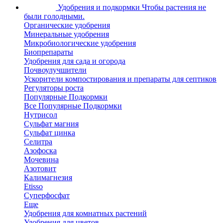
Удобрения и подкормки
Чтобы растения не
были голодными.
Органические удобрения
Минеральные удобрения
Микробиологические удобрения
Биопрепараты
Удобрения для сада и огорода
Почвоулучшители
Ускорители компостирования и препараты для септиков
Регуляторы роста
Популярные Подкормки
Все Популярные Подкормки
Нутрисол
Сульфат магния
Сульфат цинка
Селитра
Азофоска
Мочевина
Азотовит
Калимагнезия
Etisso
Суперфосфат
Еще
Удобрения для комнатных растений
Удобрения для цветов