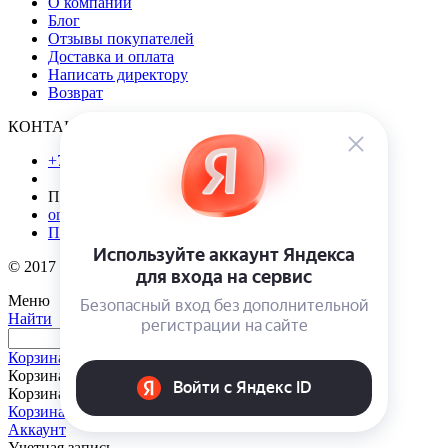
О компании
Блог
Отзывы покупателей
Доставка и оплата
Написать директору
Возврат
КОНТАКТЫ
+7(910)601-10-10
Пн-Вс 9.00 - 18.00
onsad@onsad.ru
Посмотреть на карте
© 2017 - 2026 ONSad.ru. Интернет-магазин Онсад.ру
Меню
Найти
Корзина
Корзина
Корзина пуста
Корзина
Аккаунт
Учетная запись