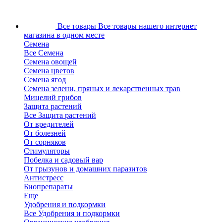
Все товары
Все товары нашего интернет
магазина в одном месте
Семена
Все Семена
Семена овощей
Семена цветов
Семена ягод
Семена зелени, пряных и лекарственных трав
Мицелий грибов
Защита растений
Все Защита растений
От вредителей
От болезней
От сорняков
Стимуляторы
Побелка и садовый вар
От грызунов и домашних паразитов
Антистресс
Биопрепараты
Еще
Удобрения и подкормки
Все Удобрения и подкормки