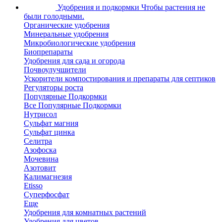
Удобрения и подкормки
Чтобы растения не
были голодными.
Органические удобрения
Минеральные удобрения
Микробиологические удобрения
Биопрепараты
Удобрения для сада и огорода
Почвоулучшители
Ускорители компостирования и препараты для септиков
Регуляторы роста
Популярные Подкормки
Все Популярные Подкормки
Нутрисол
Сульфат магния
Сульфат цинка
Селитра
Азофоска
Мочевина
Азотовит
Калимагнезия
Etisso
Суперфосфат
Еще
Удобрения для комнатных растений
Удобрения для цветов