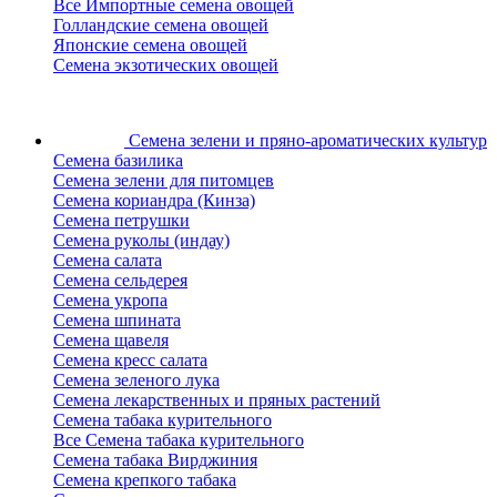
Все Импортные семена овощей
Голландские семена овощей
Японские семена овощей
Семена экзотических овощей
Семена зелени
и пряно-ароматических культур
Семена базилика
Семена зелени для питомцев
Семена кориандра (Кинза)
Семена петрушки
Семена руколы (индау)
Семена салата
Семена сельдерея
Семена укропа
Семена шпината
Семена щавеля
Семена кресс салата
Семена зеленого лука
Семена лекарственных и пряных растений
Семена табака курительного
Все Семена табака курительного
Семена табака Вирджиния
Семена крепкого табака