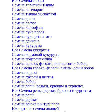
Все Семена тыквы
Семена японской тыквы
Семена лагенарии
Семена тыквы мускатной
Семена дыни
Семена арбуза
Семена картофеля
Семена лука порея
Семена лука репчатого
Семена дайкона
Семена кукурузы
Все Семена кукурузы
Семена кормовой кукурузы
Семена подсолнечника
Семена гороха, фасоли, вигны, сои и бобов
Все Семена гороха, фасоли, вигны, сои и бобов
Семена гороха
Семена фасоли и вигны
Семена бобов
Семена репы, редьки, брюквы и турнепса
Все Семена репы, редьки, брюквы и турнепса
Семена репы
Семена редьки
Семена брюквы и турнепса
Импортные семена овощей