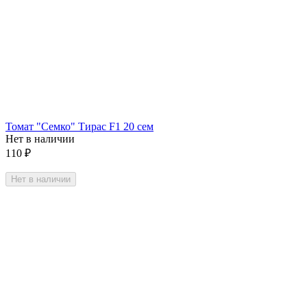
Томат "Семко" Тирас F1 20 сем
Нет в наличии
110
₽
Нет в наличии