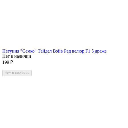
Петуния "Семко" Тайдел Вэйв Ред велюр F1 5 драже
Нет в наличии
199
₽
Нет в наличии