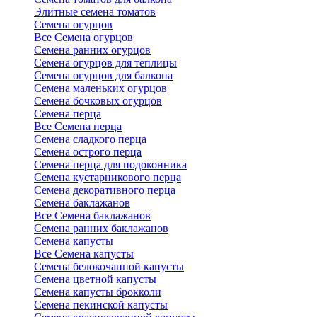
Элитные семена томатов
Семена огурцов
Все Семена огурцов
Семена ранних огурцов
Семена огурцов для теплицы
Семена огурцов для балкона
Семена маленьких огурцов
Семена бочковых огурцов
Семена перца
Все Семена перца
Семена сладкого перца
Семена острого перца
Семена перца для подоконника
Семена кустарникового перца
Семена декоративного перца
Семена баклажанов
Все Семена баклажанов
Семена ранних баклажанов
Семена капусты
Все Семена капусты
Семена белокочанной капусты
Семена цветной капусты
Семена капусты брокколи
Семена пекинской капусты