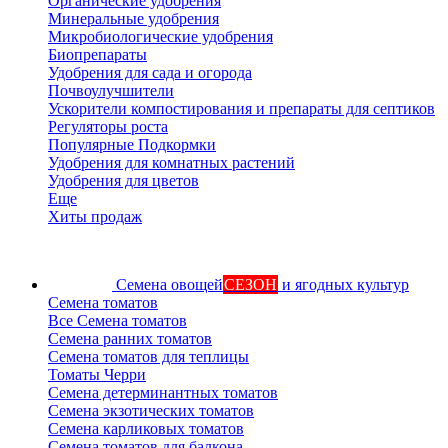
Органические удобрения
Минеральные удобрения
Микробиологические удобрения
Биопрепараты
Удобрения для сада и огорода
Почвоулучшители
Ускорители компостирования и препараты для септиков
Регуляторы роста
Популярные Подкормки
Удобрения для комнатных растений
Удобрения для цветов
Еще
Хиты продаж
Семена овощей
СЕЗОН
и ягодных культур
Семена томатов
Все Семена томатов
Семена ранних томатов
Семена томатов для теплицы
Томаты Черри
Семена детерминантных томатов
Семена экзотических томатов
Семена карликовых томатов
Семена томатов для балкона