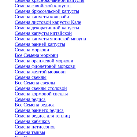
Семена краснокочанной капусты
Семена савойской капусты
Семена брюссельской капусты
Семена капусты кольраби
Семена листовой капусты Кале
Семена декоративной капусты
Семена капусты китайской
Семена капусты японской мизуна
Семена ранней капусты
Семена моркови
Все Семена моркови
Семена оранжевой моркови
Семена фиолетовой моркови
Семена желтой моркови
Семена свеклы
Все Семена свеклы
Семена свеклы столовой
Семена кормовой свеклы
Семена редиса
Все Семена редиса
Семена раннего редиса
Семена редиса для теплиц
Семена кабачков
Семена патиссонов
Семена тыквы