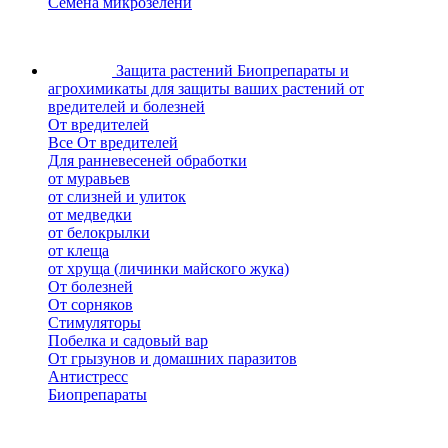
Семена микрозелени
Защита растений
Биопрепараты и
агрохимикаты для защиты ваших растений от
вредителей и болезней
От вредителей
Все От вредителей
Для ранневесеней обработки
от муравьев
от слизней и улиток
от медведки
от белокрылки
от клеща
от хруща (личинки майского жука)
От болезней
От сорняков
Стимуляторы
Побелка и садовый вар
От грызунов и домашних паразитов
Антистресс
Биопрепараты