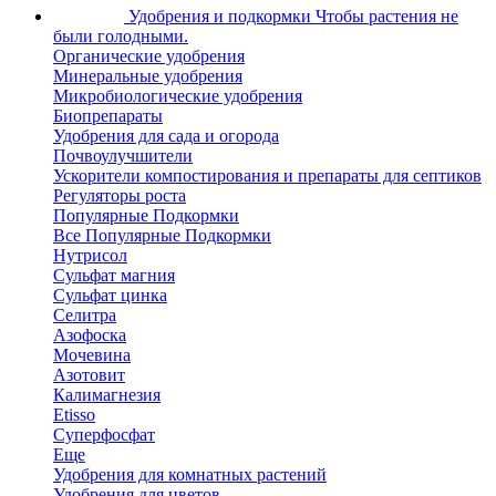
Удобрения и подкормки
Чтобы растения не
были голодными.
Органические удобрения
Минеральные удобрения
Микробиологические удобрения
Биопрепараты
Удобрения для сада и огорода
Почвоулучшители
Ускорители компостирования и препараты для септиков
Регуляторы роста
Популярные Подкормки
Все Популярные Подкормки
Нутрисол
Сульфат магния
Сульфат цинка
Селитра
Азофоска
Мочевина
Азотовит
Калимагнезия
Etisso
Суперфосфат
Еще
Удобрения для комнатных растений
Удобрения для цветов