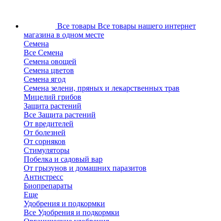
Все товары
Все товары нашего интернет
магазина в одном месте
Семена
Все Семена
Семена овощей
Семена цветов
Семена ягод
Семена зелени, пряных и лекарственных трав
Мицелий грибов
Защита растений
Все Защита растений
От вредителей
От болезней
От сорняков
Стимуляторы
Побелка и садовый вар
От грызунов и домашних паразитов
Антистресс
Биопрепараты
Еще
Удобрения и подкормки
Все Удобрения и подкормки