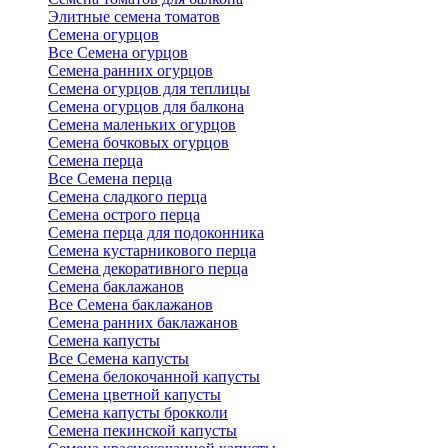
Элитные семена томатов
Семена огурцов
Все Семена огурцов
Семена ранних огурцов
Семена огурцов для теплицы
Семена огурцов для балкона
Семена маленьких огурцов
Семена бочковых огурцов
Семена перца
Все Семена перца
Семена сладкого перца
Семена острого перца
Семена перца для подоконника
Семена кустарникового перца
Семена декоративного перца
Семена баклажанов
Все Семена баклажанов
Семена ранних баклажанов
Семена капусты
Все Семена капусты
Семена белокочанной капусты
Семена цветной капусты
Семена капусты брокколи
Семена пекинской капусты