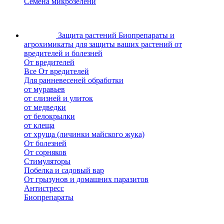
Семена микрозелени
Защита растений
Биопрепараты и
агрохимикаты для защиты ваших растений от
вредителей и болезней
От вредителей
Все От вредителей
Для ранневесеней обработки
от муравьев
от слизней и улиток
от медведки
от белокрылки
от клеща
от хруща (личинки майского жука)
От болезней
От сорняков
Стимуляторы
Побелка и садовый вар
От грызунов и домашних паразитов
Антистресс
Биопрепараты