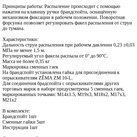
Принципы работы: Распыление происходит с помощью
нажатия на клавишу ручки брандспойта, оснащённую
механизмом фиксации в рабочем положении. Поворотная
форсунка позволяет регулировать факел распыления от струи
до тумана.
Характеристики:
Дальность струи распыления при рабочем давлении 0,23 ±0,03
МПа не менее 1,5 м.
Регулируемый угол факела распыла от 0° до 90°C.
Масса не более 0,35 кг
Маркировка сменных гаек
На брандспойт установлена гайка для присоединения к
опрыскивателям ZĚMA ZM 10-L.
Для соединения брадспойта с опрыскивателями других
торговых марок в наборе предусмотрены 5 сменных гаек,
маркированных точками: М14х1.5, М19х3, М18х2, М17х3,
М21х2
В комплекте:
Брандспойт 1шт
Сменные гайки 5шт
Инструкция 1шт