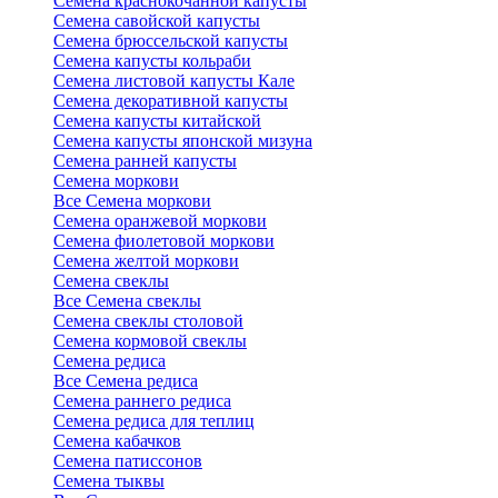
Семена краснокочанной капусты
Семена савойской капусты
Семена брюссельской капусты
Семена капусты кольраби
Семена листовой капусты Кале
Семена декоративной капусты
Семена капусты китайской
Семена капусты японской мизуна
Семена ранней капусты
Семена моркови
Все Семена моркови
Семена оранжевой моркови
Семена фиолетовой моркови
Семена желтой моркови
Семена свеклы
Все Семена свеклы
Семена свеклы столовой
Семена кормовой свеклы
Семена редиса
Все Семена редиса
Семена раннего редиса
Семена редиса для теплиц
Семена кабачков
Семена патиссонов
Семена тыквы