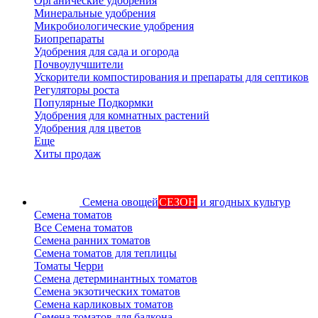
Органические удобрения
Минеральные удобрения
Микробиологические удобрения
Биопрепараты
Удобрения для сада и огорода
Почвоулучшители
Ускорители компостирования и препараты для септиков
Регуляторы роста
Популярные Подкормки
Удобрения для комнатных растений
Удобрения для цветов
Еще
Хиты продаж
Семена овощей
СЕЗОН
и ягодных культур
Семена томатов
Все Семена томатов
Семена ранних томатов
Семена томатов для теплицы
Томаты Черри
Семена детерминантных томатов
Семена экзотических томатов
Семена карликовых томатов
Семена томатов для балкона