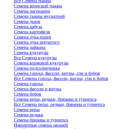
Все Семена тыквы
Семена японской тыквы
Семена лагенарии
Семена тыквы мускатной
Семена дыни
Семена арбуза
Семена картофеля
Семена лука порея
Семена лука репчатого
Семена дайкона
Семена кукурузы
Все Семена кукурузы
Семена кормовой кукурузы
Семена подсолнечника
Семена гороха, фасоли, вигны, сои и бобов
Все Семена гороха, фасоли, вигны, сои и бобов
Семена гороха
Семена фасоли и вигны
Семена бобов
Семена репы, редьки, брюквы и турнепса
Все Семена репы, редьки, брюквы и турнепса
Семена репы
Семена редьки
Семена брюквы и турнепса
Импортные семена овощей