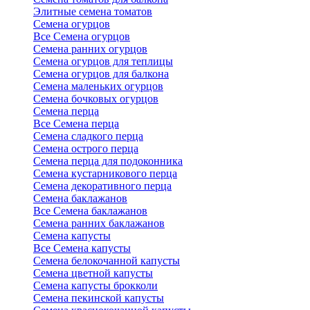
Элитные семена томатов
Семена огурцов
Все Семена огурцов
Семена ранних огурцов
Семена огурцов для теплицы
Семена огурцов для балкона
Семена маленьких огурцов
Семена бочковых огурцов
Семена перца
Все Семена перца
Семена сладкого перца
Семена острого перца
Семена перца для подоконника
Семена кустарникового перца
Семена декоративного перца
Семена баклажанов
Все Семена баклажанов
Семена ранних баклажанов
Семена капусты
Все Семена капусты
Семена белокочанной капусты
Семена цветной капусты
Семена капусты брокколи
Семена пекинской капусты