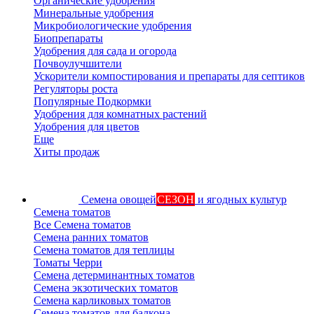
Органические удобрения
Минеральные удобрения
Микробиологические удобрения
Биопрепараты
Удобрения для сада и огорода
Почвоулучшители
Ускорители компостирования и препараты для септиков
Регуляторы роста
Популярные Подкормки
Удобрения для комнатных растений
Удобрения для цветов
Еще
Хиты продаж
Семена овощей
СЕЗОН
и ягодных культур
Семена томатов
Все Семена томатов
Семена ранних томатов
Семена томатов для теплицы
Томаты Черри
Семена детерминантных томатов
Семена экзотических томатов
Семена карликовых томатов
Семена томатов для балкона