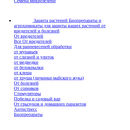
Семена микрозелени
Защита растений
Биопрепараты и
агрохимикаты для защиты ваших растений от
вредителей и болезней
От вредителей
Все От вредителей
Для ранневесеней обработки
от муравьев
от слизней и улиток
от медведки
от белокрылки
от клеща
от хруща (личинки майского жука)
От болезней
От сорняков
Стимуляторы
Побелка и садовый вар
От грызунов и домашних паразитов
Антистресс
Биопрепараты