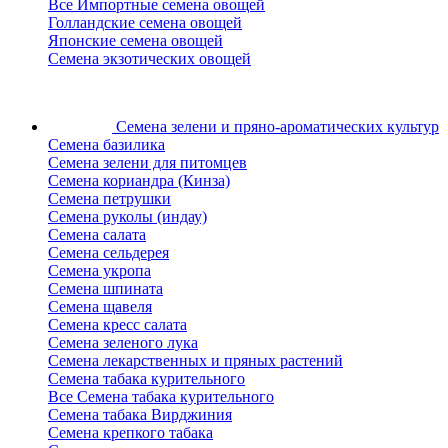
Все Импортные семена овощей
Голландские семена овощей
Японские семена овощей
Семена экзотических овощей
Семена зелени
и пряно-ароматических культур
Семена базилика
Семена зелени для питомцев
Семена кориандра (Кинза)
Семена петрушки
Семена руколы (индау)
Семена салата
Семена сельдерея
Семена укропа
Семена шпината
Семена щавеля
Семена кресс салата
Семена зеленого лука
Семена лекарственных и пряных растений
Семена табака курительного
Все Семена табака курительного
Семена табака Вирджиния
Семена крепкого табака