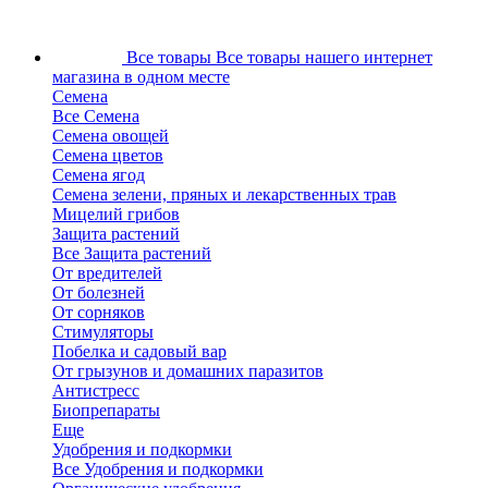
Все товары
Все товары нашего интернет
магазина в одном месте
Семена
Все Семена
Семена овощей
Семена цветов
Семена ягод
Семена зелени, пряных и лекарственных трав
Мицелий грибов
Защита растений
Все Защита растений
От вредителей
От болезней
От сорняков
Стимуляторы
Побелка и садовый вар
От грызунов и домашних паразитов
Антистресс
Биопрепараты
Еще
Удобрения и подкормки
Все Удобрения и подкормки