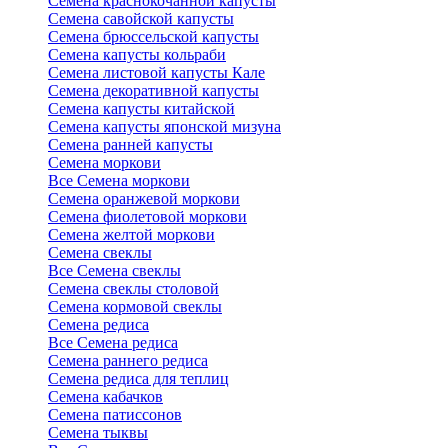
Семена краснокочанной капусты
Семена савойской капусты
Семена брюссельской капусты
Семена капусты кольраби
Семена листовой капусты Кале
Семена декоративной капусты
Семена капусты китайской
Семена капусты японской мизуна
Семена ранней капусты
Семена моркови
Все Семена моркови
Семена оранжевой моркови
Семена фиолетовой моркови
Семена желтой моркови
Семена свеклы
Все Семена свеклы
Семена свеклы столовой
Семена кормовой свеклы
Семена редиса
Все Семена редиса
Семена раннего редиса
Семена редиса для теплиц
Семена кабачков
Семена патиссонов
Семена тыквы