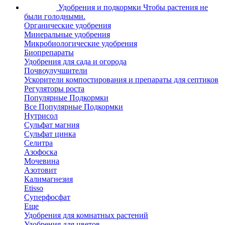
Удобрения и подкормки
Чтобы растения не
были голодными.
Органические удобрения
Минеральные удобрения
Микробиологические удобрения
Биопрепараты
Удобрения для сада и огорода
Почвоулучшители
Ускорители компостирования и препараты для септиков
Регуляторы роста
Популярные Подкормки
Все Популярные Подкормки
Нутрисол
Сульфат магния
Сульфат цинка
Селитра
Азофоска
Мочевина
Азотовит
Калимагнезия
Etisso
Суперфосфат
Еще
Удобрения для комнатных растений
Удобрения для цветов