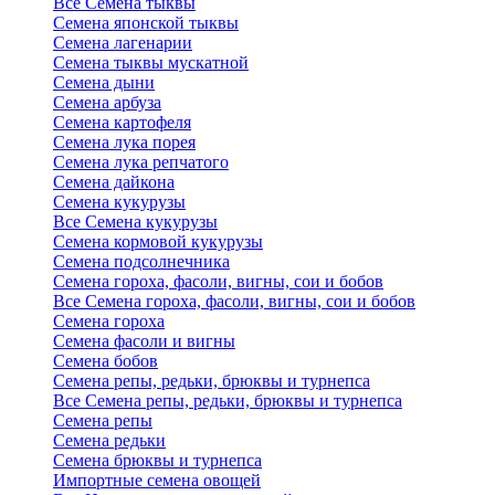
Все Семена тыквы
Семена японской тыквы
Семена лагенарии
Семена тыквы мускатной
Семена дыни
Семена арбуза
Семена картофеля
Семена лука порея
Семена лука репчатого
Семена дайкона
Семена кукурузы
Все Семена кукурузы
Семена кормовой кукурузы
Семена подсолнечника
Семена гороха, фасоли, вигны, сои и бобов
Все Семена гороха, фасоли, вигны, сои и бобов
Семена гороха
Семена фасоли и вигны
Семена бобов
Семена репы, редьки, брюквы и турнепса
Все Семена репы, редьки, брюквы и турнепса
Семена репы
Семена редьки
Семена брюквы и турнепса
Импортные семена овощей